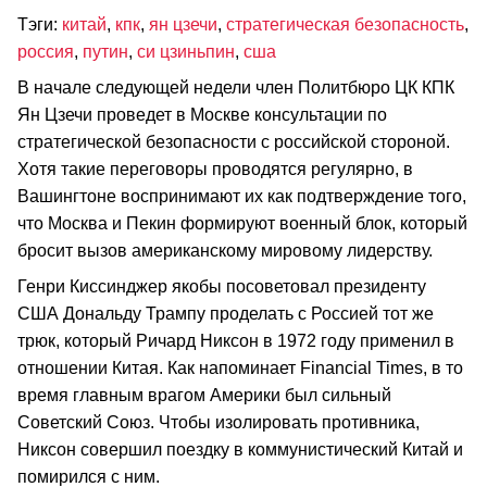
Тэги:
китай
,
кпк
,
ян цзечи
,
стратегическая безопасность
,
россия
,
путин
,
си цзиньпин
,
сша
В начале следующей недели член Политбюро ЦК КПК
Ян Цзечи проведет в Москве консультации по
стратегической безопасности с российской стороной.
Хотя такие переговоры проводятся регулярно, в
Вашингтоне воспринимают их как подтверждение того,
что Москва и Пекин формируют военный блок, который
бросит вызов американскому мировому лидерству.
Генри Киссинджер якобы посоветовал президенту
США Дональду Трампу проделать с Россией тот же
трюк, который Ричард Никсон в 1972 году применил в
отношении Китая. Как напоминает Financial Times, в то
время главным врагом Америки был сильный
Советский Союз. Чтобы изолировать противника,
Никсон совершил поездку в коммунистический Китай и
помирился с ним.