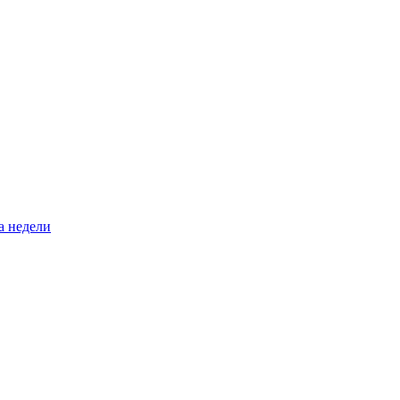
а недели