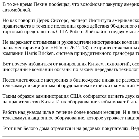
В то же время Пекин пообещал, что возобновит закупку амери
автомобилей.
Но как говорит Дерек Сиссорс, эксперт Института американско
правительств в течение половины срока действия 90-дневного 
торговый представитель США Роберт Лайтхайзер недвусмысленн
Не выражают оптимизма и руководители иностранных компани
парламентариями (см. «НГ» от 26.12.18), не принесет желанны
компании Harris Bricken, система принудительного трансфера т
Вот почему избавиться от копирования Китаем технологий, особ
иностранные компании обязаны по закону передавать техноло
Пессимистические настроения в бизнес-среде никак не развеяло
телекоммуникационным оборудованием китайских компаний H
Таким образом администрация США собирается изгнать двух с
на правительство Китая. И их оборудование якобы может быть
Работа над указом шла в течение более восьми месяцев. И в я
телекоммуникационное оборудование, которое угрожает национ
Этот шаг Белого дома отразится и на рядовых покупателях. В