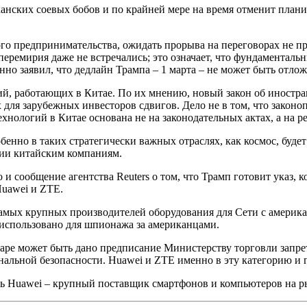
канских соевых бобов и по крайней мере на время отменит пла
го предпринимательства, ожидать прорыва на переговорах не пр
перемирия даже не встречались; это означает, что фундаменталь
о заявил, что дедлайн Трампа – 1 марта – не может быть отложе
й, работающих в Китае. По их мнению, новый закон об иностр
х для зарубежных инвесторов сдвигов. Дело не в том, что закон
ехнологий в Китае основана не на законодательных актах, а на р
енно в таких стратегически важных отраслях, как космос, будет
гии китайским компаниям.
 и сообщение агентства Reuters о том, что Трамп готовит указ,
uawei и ZTE.
амых крупных производителей оборудования для Сети с америк
 использовано для шпионажа за американцами.
нваре может быть дано предписание Министерству торговли запр
альной безопасности. Huawei и ZTE именно в эту категорию и 
едь Huawei – крупный поставщик смартфонов и компьютеров на 