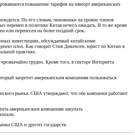
нировавшееся повышение тарифов на импорт американских
иходится. По его словам, чиновники на уровне членов
ных перемен в политике Китая нечего ожидать. В то же время
н или перенесен на более поздний срок.
анных инвестициях, обсуждаемый китайскими
опроект плох. Как говорит Стив Дикенсен, юрист по Китаю в
еальной практике.
 чрезвычайно трудно. Кроме того, в секторе Интернета
 который запретит американским компаниям пользоваться
анского рынка. США утверждают, что обе компании работают
етить американским компаниям закупать
попали.
рынки США и других государств.