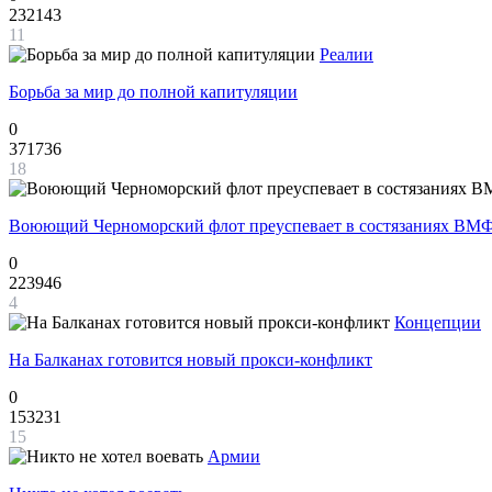
232143
11
Реалии
Борьба за мир до полной капитуляции
0
371736
18
Воюющий Черноморский флот преуспевает в состязаниях ВМФ
0
223946
4
Концепции
На Балканах готовится новый прокси-конфликт
0
153231
15
Армии