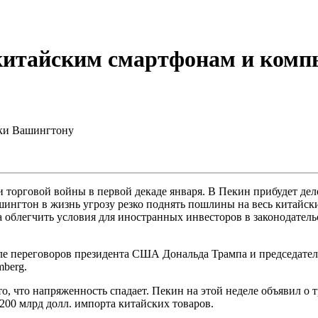
китайским смартфонам и комп
пки Вашингтону
 торговой войны в первой декаде января. В Пекин прибудет деле
шингтон в жизнь угрозу резко поднять пошлины на весь китайск
облегчить условия для иностранных инвесторов в законодательс
ле переговоров президента США Дональда Трампа и председател
mberg.
о, что напряженность спадает. Пекин на этой неделе объявил о 
200 млрд долл. импорта китайских товаров.