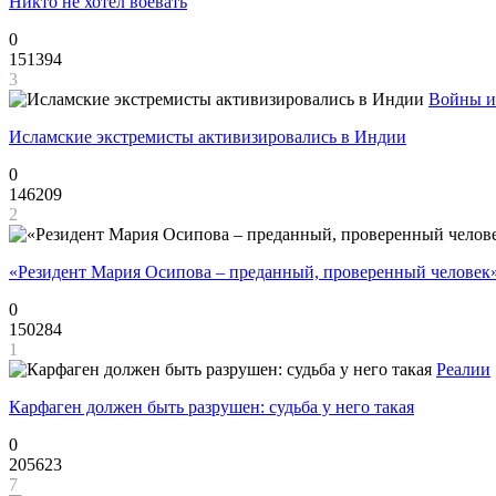
Никто не хотел воевать
0
151394
3
Войны и
Исламские экстремисты активизировались в Индии
0
146209
2
«Резидент Мария Осипова – преданный, проверенный человек
0
150284
1
Реалии
Карфаген должен быть разрушен: судьба у него такая
0
205623
7