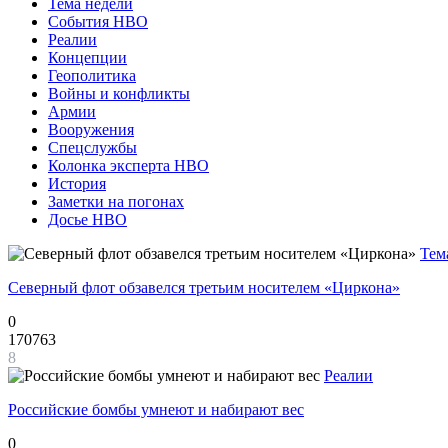
Тема недели
События НВО
Реалии
Концепции
Геополитика
Войны и конфликты
Армии
Вооружения
Спецслужбы
Колонка эксперта НВО
История
Заметки на погонах
Досье НВО
Тем
Северный флот обзавелся третьим носителем «Циркона»
0
170763
8
Реалии
Российские бомбы умнеют и набирают вес
0