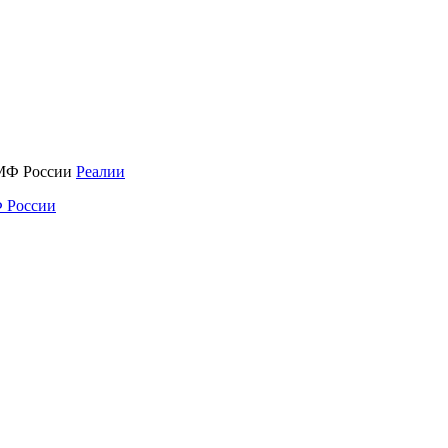
Реалии
 России