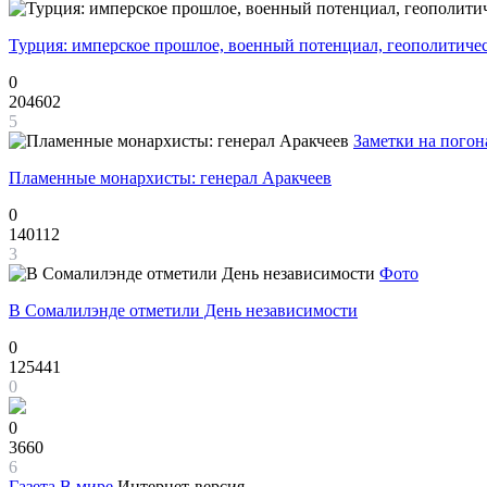
Турция: имперское прошлое, военный потенциал, геополитиче
0
204602
5
Заметки на погон
Пламенные монархисты: генерал Аракчеев
0
140112
3
Фото
В Сомалилэнде отметили День независимости
0
125441
0
0
3660
6
Газета
В мире
Интернет-версия