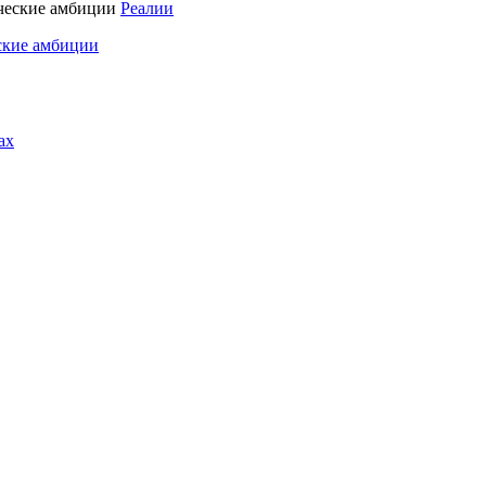
Реалии
ские амбиции
ах