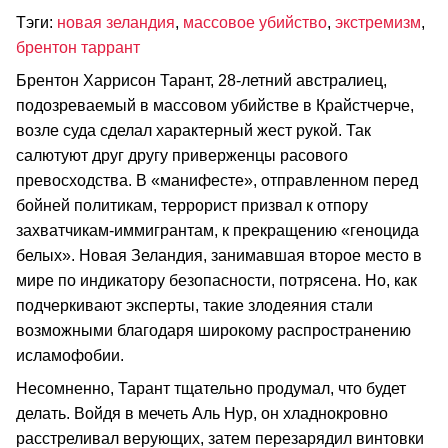
Тэги:
новая зеландия
,
массовое убийство
,
экстремизм
,
брентон таррант
Брентон Харрисон Тарант, 28-летний австралиец,
подозреваемый в массовом убийстве в Крайстчерче,
возле суда сделал характерный жест рукой. Так
салютуют друг другу приверженцы расового
превосходства. В «манифесте», отправленном перед
бойней политикам, террорист призвал к отпору
захватчикам-иммигрантам, к прекращению «геноцида
белых». Новая Зеландия, занимавшая второе место в
мире по индикатору безопасности, потрясена. Но, как
подчеркивают эксперты, такие злодеяния стали
возможными благодаря широкому распространению
исламофобии.
Несомненно, Тарант тщательно продумал, что будет
делать. Войдя в мечеть Аль Нур, он хладнокровно
расстреливал верующих, затем перезарядил винтовки