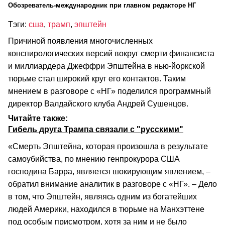
Обозреватель-международник при главном редакторе НГ
Тэги:
сша
,
трамп
,
эпштейн
Причиной появления многочисленных
конспирологических версий вокруг смерти финансиста
и миллиардера Джеффри Эпштейна в нью-йоркской
тюрьме стал широкий круг его контактов. Таким
мнением в разговоре с «НГ» поделился программный
директор Валдайского клуба Андрей Сушенцов.
Читайте также:
Гибель друга Трампа связали с "русскими"
«Смерть Эпштейна, которая произошла в результате
самоубийства, по мнению генпрокурора США
господина Барра, является шокирующим явлением, –
обратил внимание аналитик в разговоре с «НГ». – Дело
в том, что Эпштейн, являясь одним из богатейших
людей Америки, находился в тюрьме на Манхэттене
под особым присмотром, хотя за ним и не было