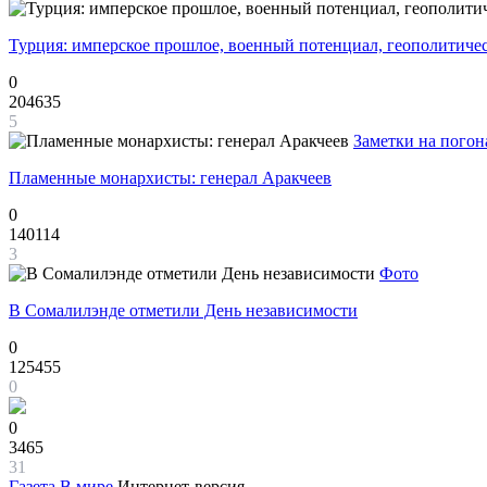
Турция: имперское прошлое, военный потенциал, геополитиче
0
204635
5
Заметки на погон
Пламенные монархисты: генерал Аракчеев
0
140114
3
Фото
В Сомалилэнде отметили День независимости
0
125455
0
0
3465
31
Газета
В мире
Интернет-версия