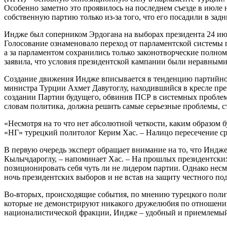
Особенно заметно это проявилось на последнем съезде в июле н
собственную партию только из-за того, что его посадили в задн
Индже был соперником Эрдогана на выборах президента 24 июл
Голосование ознаменовало переход от парламентской системы п
а за парламентом сохранились только законотворческие полно
заявила, что условия президентской кампании были неравными
Создание движения Индже вписывается в тенденцию партийного
министра Турции Ахмет Давутоглу, находившийся в кресле през
создании Партии будущего, обвинив ПСР в системных проблем
словам политика, должна решить самые серьезные проблемы, ст
«Несмотря на то что нет абсолютной четкости, каким образом б
«НГ» турецкий политолог Керим Хас. – Налицо пересечение ср
В первую очередь эксперт обращает внимание на то, что Индже
Кылычдароглу, – напоминает Хас. – На прошлых президентски
позиционировать себя чуть ли не лидером партии. Однако несм
ночь президентских выборов и не встав на защиту честного по
Во-вторых, происходящие события, по мнению турецкого полит
которые не демонстрируют никакого дружелюбия по отношению др
националистической фракции, Индже – удобный и приемлемый 