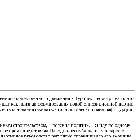
енного общественного движения в Турции. Несмотря на то что
о шаг как признак формирования новой оппозиционной партии
, есть основания ожидать, что политический ландшафт Турции
йным строительством, – пояснил политик. – Я иду по одному
олгое время представлял Народно-республиканскую партию
 партийное руководство регулярно ограничивало его амбиции.