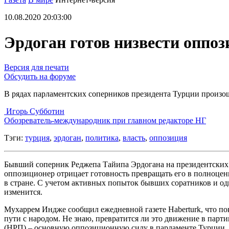
10.08.2020 20:03:00
Эрдоган готов низвести оппоз
Версия для печати
Обсудить на форуме
В рядах парламентских соперников президента Турции произо
Игорь Субботин
Обозреватель-международник при главном редакторе НГ
Тэги:
турция
,
эрдоган
,
политика
,
власть
,
оппозиция
Бывший соперник Реджепа Тайипа Эрдогана на президентских 
оппозиционер отрицает готовность превращать его в полноце
в стране. С учетом активных попыток бывших соратников и од
изменится.
Мухаррем Индже сообщил ежедневной газете Haberturk, что по
пути с народом. Не знаю, превратится ли это движение в пар
(НРП) – основную оппозиционную силу в парламенте Турции. К