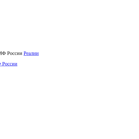
Реалии
 России