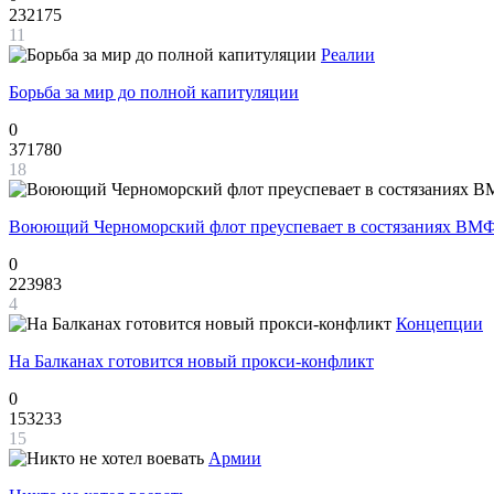
232175
11
Реалии
Борьба за мир до полной капитуляции
0
371780
18
Воюющий Черноморский флот преуспевает в состязаниях ВМФ
0
223983
4
Концепции
На Балканах готовится новый прокси-конфликт
0
153233
15
Армии