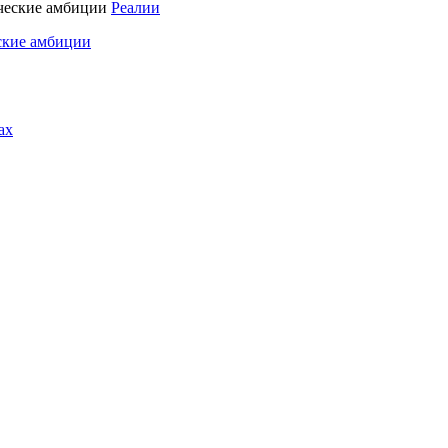
Реалии
ские амбиции
ах