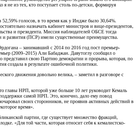
 я не из тех, кто поступает столь по-детски, формируя
52,59% голосов, в то время как у Индже было 30,64%.
остоятельно назначать кабинет министров и вице-президентов,
ельства и президента. Миссия наблюдателей ОБСЕ тогда
ти и развития (ПСР) имели существенные преимущества.
догана – занимавший с 2014 по 2016 год пост премьер-
емьер (2009–2015) Али Бабаджан. Давутоглу сообщил о
 представил свою Партию демократии и прорыва, которая, по
тия создала в результате ошибочной политики.
еского движения довольно велика, – заметил в разговоре с
то главы НРП, которой уже больше 10 лет руководит Кемаль
поддержки самой НРП. Это, конечно, дало ему повод
азочаровал своих сторонников, не проявив активных действий в
екоторое время».
ликанской партии, где существует множество фракций,
дке. «Для той части, которая относит себя к кемалистско-