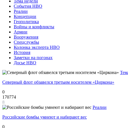
Тема недели
События НВО
Реалии
Концепции
Геополитика
Войны и конфликты
Армии
Вооружения
Спецслужбы
Колонка эксперта НВО
История
Заметки на погонах
Досье НВО
Тем
Северный флот обзавелся третьим носителем «Циркона»
0
170774
8
Реалии
Российские бомбы умнеют и набирают вес
0