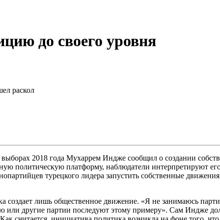
ицию до своего уровня
шел раскол
выборах 2018 года Мухаррем Индже сообщил о создании собств
нную политическую платформу, наблюдатели интерпретируют ег
нопартийцев турецкого лидера запустить собственные движения
ка создает лишь общественное движение. «Я не занимаюсь парти
тию или другие партии последуют этому примеру». Сам Индже д
ак считается, инициатива политика возникла на фоне того, что