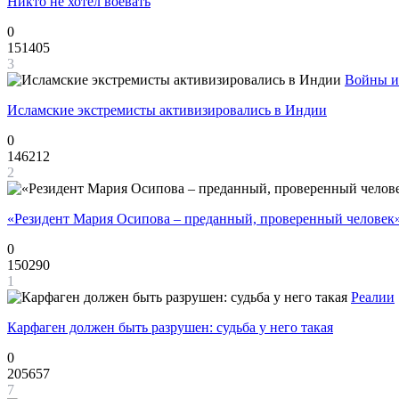
Никто не хотел воевать
0
151405
3
Войны и
Исламские экстремисты активизировались в Индии
0
146212
2
«Резидент Мария Осипова – преданный, проверенный человек
0
150290
1
Реалии
Карфаген должен быть разрушен: судьба у него такая
0
205657
7