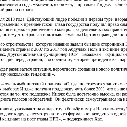
ынешнего года. «Конечно, я обижен, – признает Индже. – Однако
ий ряд на съезде».
я 2018 года. Действующий лидер победил в первом туре, набрав 
равления к президентской: глава государства получил право сам
мочия и право ограниченного контроля за деятельностью правит
, потому что Эрдоган и возглавляемая им Партия справедливос
 строительства, которую недавно задали бывшие сторонники Эр
идента страны с 2007 по 2017 год Абдуллах Гюль и экс-вице-пр
ах. Другой активный функционер ПСР – Бабаджан – официально
оящие перед страной, – особенно те, которые президентская пар
удет развиваться ситуация, вероятность создания нового политич
азу нескольких тенденций».
 – очень амбициозный политик. «Он давно стремится занять мес
х выборах Индже получил поддержку чуть более 30%, что выше 
отря на то, что поддержка Индже была достаточно высока, он р
дсчета голосов избирателей. Он фактически самоустранился на н
олога, указывают на аппаратную борьбу внутри Народно-респуб
уг к другу, несмотря на то что формально находятся в одной ло
кандидат на пост главы НРП», – подчеркивает Хас.