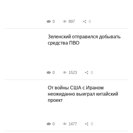
0
897
0
Зеленский отправился добывать
средства ПВО
0
1523
0
От войны США с Ираном
неожиданно выиграл китайский
проект
0
1477
0