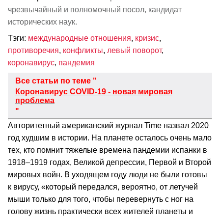
чрезвычайный и полномочный посол, кандидат
исторических наук.
Тэги:
международные отношения
,
кризис
,
противоречия
,
конфликты
,
левый поворот
,
коронавирус
,
пандемия
Все статьи по теме "
Коронавирус COVID-19 - новая мировая
проблема
"
Авторитетный американский журнал Time назвал 2020
год худшим в истории. На планете осталось очень мало
тех, кто помнит тяжелые времена пандемии испанки в
1918–1919 годах, Великой депрессии, Первой и Второй
мировых войн. В уходящем году люди не были готовы
к вирусу, «который передался, вероятно, от летучей
мыши только для того, чтобы перевернуть с ног на
голову жизнь практически всех жителей планеты и