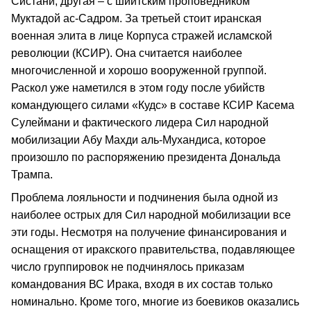
Систани, другая – с шиитским проповедником
Муктадой ас-Садром. За третьей стоит иранская
военная элита в лице Корпуса стражей исламской
революции (КСИР). Она считается наиболее
многочисленной и хорошо вооруженной группой.
Раскол уже наметился в этом году после убийств
командующего силами «Кудс» в составе КСИР Касема
Сулеймани и фактического лидера Сил народной
мобилизации Абу Махди аль-Мухандиса, которое
произошло по распоряжению президента Дональда
Трампа.
Проблема лояльности и подчинения была одной из
наиболее острых для Сил народной мобилизации все
эти годы. Несмотря на получение финансирования и
оснащения от иракского правительства, подавляющее
число группировок не подчинялось приказам
командования ВС Ирака, входя в их состав только
номинально. Кроме того, многие из боевиков оказались