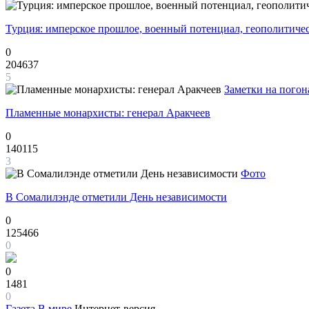
Турция: имперское прошлое, военный потенциал, геополитиче
0
204637
5
Заметки на погон
Пламенные монархисты: генерал Аракчеев
0
140115
3
Фото
В Сомалилэнде отметили День независимости
0
125466
0
0
1481
0
Газета
В мире
Интернет-версия