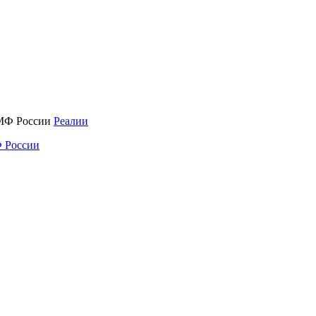
Реалии
 России