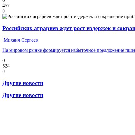
0
457
0
Российских аграриев ждет рост издержек и сокр
Михаил Сергеев
На мировом рынке формируется избыточное предложение пш
0
524
0
Другие новости
Другие новости