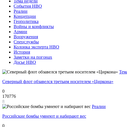
Тема недели
События НВО
Реалии
Концепции
Геополитика
Войны и конфликты
Армии
Вооружения
Спецслужбы
Колонка эксперта НВО
История
Заметки на погонах
Досье НВО
Тем
Северный флот обзавелся третьим носителем «Циркона»
0
170776
8
Реалии
Российские бомбы умнеют и набирают вес
0