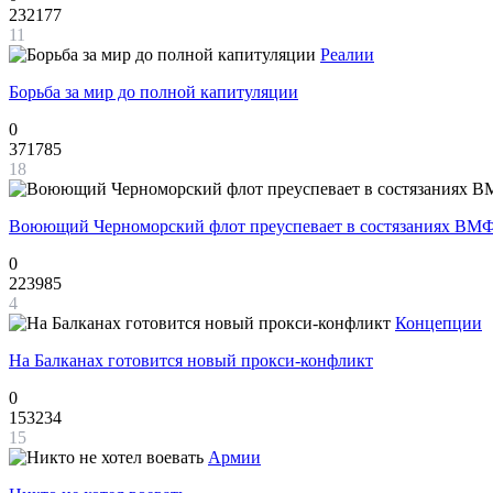
232177
11
Реалии
Борьба за мир до полной капитуляции
0
371785
18
Воюющий Черноморский флот преуспевает в состязаниях ВМФ
0
223985
4
Концепции
На Балканах готовится новый прокси-конфликт
0
153234
15
Армии