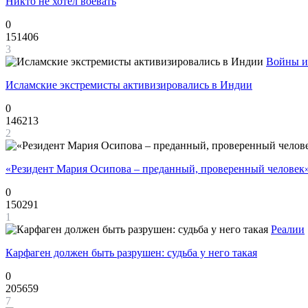
Никто не хотел воевать
0
151406
3
Войны и
Исламские экстремисты активизировались в Индии
0
146213
2
«Резидент Мария Осипова – преданный, проверенный человек
0
150291
1
Реалии
Карфаген должен быть разрушен: судьба у него такая
0
205659
7