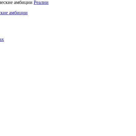
Реалии
ские амбиции
ах