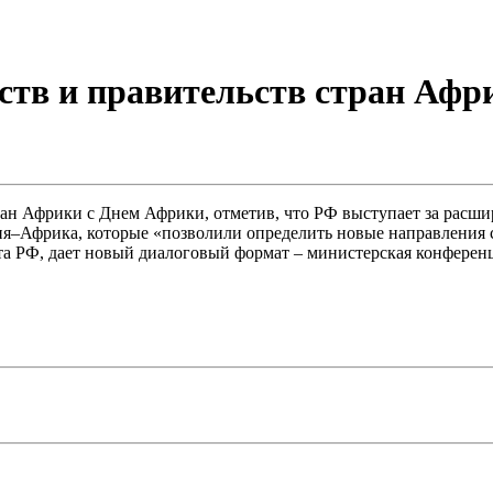
рств и правительств стран Аф
ран Африки с Днем Африки, отметив, что РФ выступает за расш
ия–Африка, которые «позволили определить новые направления 
а РФ, дает новый диалоговый формат – министерская конферен