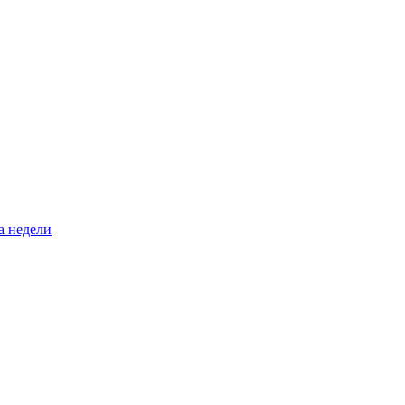
а недели