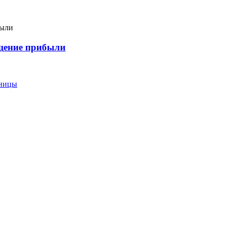
ащение прибыли
еницы