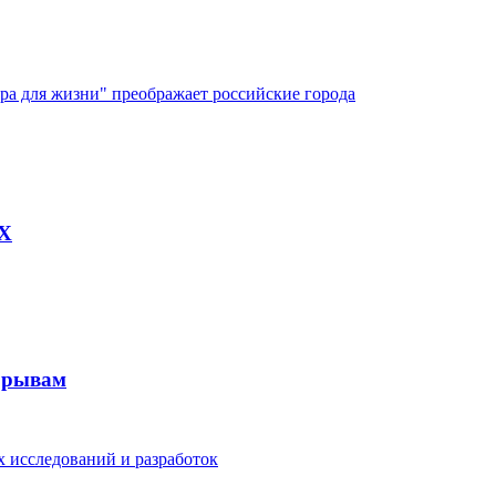
ура для жизни" преображает российские города
AX
рорывам
 исследований и разработок