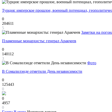
Турция: имперское прошлое, военный потенциал, геополитиче
0
204611
5
Заметки на погон
Пламенные монархисты: генерал Аракчеев
0
140112
3
Фото
В Сомалилэнде отметили День независимости
0
125443
0
0
4957
0
Газета
В мире
Интернет-версия