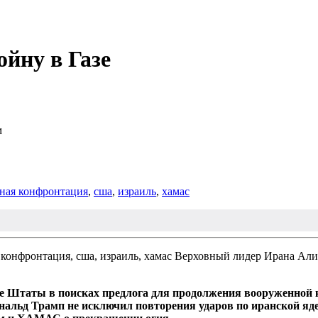
йну в Газе
м
ная конфронтация
,
сша
,
израиль
,
хамас
Верховный лидер Ирана Али 
 Штаты в поисках предлога для продолжения вооруженной к
Дональд Трамп не исключил повторения ударов по иранской я