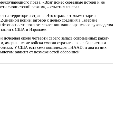
еждународного права. «Враг понес серьезные потери и не
асти сионистский режим», – отметил генерал.
вует на территории страны. Это отражают комментарии
2-дневной войны заговор с целью создания в Тегеране
й безопасности пока отвлекает внимание иранского руководства
онтации с США и Израилем.
 исчерпал около четверти своего запаса современных ракет-
м, американские войска смогли отразить шквал баллистики
 арсенала. У США есть семь комплексов THAAD, и два из них
 многом зависит от возможностей оборонной