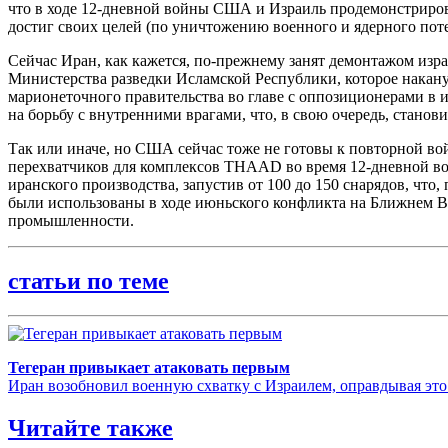
что в ходе 12-дневной войны США и Израиль продемонстрирова
достиг своих целей (по уничтожению военного и ядерного поте
Сейчас Иран, как кажется, по-прежнему занят демонтажом изра
Министерства разведки Исламской Республики, которое накану
марионеточного правительства во главе с оппозиционерами в и
на борьбу с внутренними врагами, что, в свою очередь, стан
Так или иначе, но США сейчас тоже не готовы к повторной вой
перехватчиков для комплексов THAAD во время 12-дневной вой
иранского производства, запустив от 100 до 150 снарядов, чт
были использованы в ходе июньского конфликта на Ближнем В
промышленности.
статьи по теме
Тегеран привыкает атаковать первым
Иран возобновил военную схватку с Израилем, оправдывая эт
Читайте также