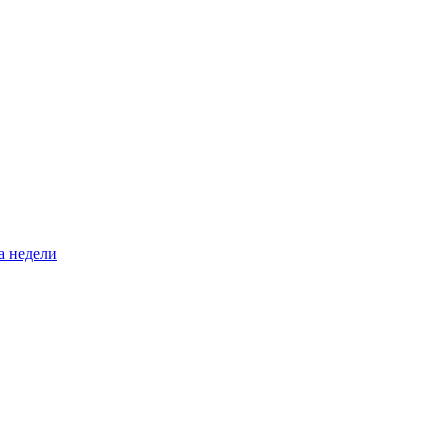
а недели