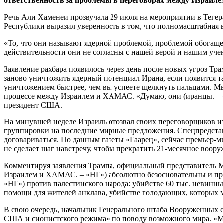
ответственность за проблемы в переговорах между Израи
Речь Али Хаменеи прозвучала 29 июля на мероприятии в Теге
Республики выразил уверенность в том, что полномасштабная
«То, что они называют ядерной проблемой, проблемой обогаще
действительности они не согласны с нашей верой и нашим уче
Заявление рахбара появилось через день после новых угроз 
заново уничтожить ядерный потенциал Ирана, если появится так
уничтожением быстрее, чем вы успеете щелкнуть пальцами. Мы
процессе между Израилем и ХАМАС. «Думаю, они (иранцы. – «
президент США.
На минувшей неделе Израиль отозвал своих переговорщиков и
группировки на последние мирные предложения. Спецпредстав
договариваться. По данным газеты «Гаарец», сейчас премьер-м
не сделает шаг навстречу, чтобы прекратить 21-месячное воор
Комментируя заявления Трампа, официальный представитель М
Израилем и ХАМАС. – «НГ») абсолютно безосновательны и пре
«НГ») против палестинского народа: убийстве 60 тыс. невинны
помощи для жителей анклава, убийстве голодающих, которых 
В свою очередь, начальник Генерального штаба Вооруженных с
США и сионистского режима» по поводу возможного мира. «Мы