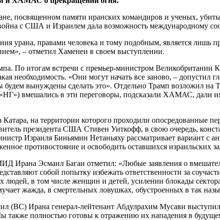
лем и ХАМАС о прекращении огня.
ране, посвященном памяти иранских командиров и ученых, убит
 война с США и Израилем дала возможность международному соо
ния урана, правами человека и тому подобным, является лишь п
нием», – отметил Хаменеи в своем выступлении.
Трампа. По итогам встречи с премьер-министром Великобритани
ая необходимость. «Они могут начать все заново, – допустил гл
 будем вынуждены сделать это». Отдельно Трамп возложил на Т
НГ») вмешались в эти переговоры, подсказали ХАМАС, дали им 
з Катара, на территории которого проходили опосредованные п
итель президента США Стивен Уиткофф, в свою очередь, конст
инистр Израиля Биньямин Нетаньяху рассматривает вариант с ан
уженное противостояние и освободить оставшихся израильских за
ИД Ирана Эсмаил Багаи отметил: «Любые заявления о вмешател
дставляют собой попытку избежать ответственности за соучаст
х людей, в том числе женщин и детей, усилении блокады сектора
мучает жажда, в смертельных ловушках, обустроенных в так наз
ил (ВС) Ирана генерал-лейтенант Абдулрахим Мусави выступил с
 также полностью готовы к отражению их нападения в будущем»