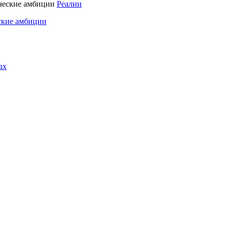
Реалии
ские амбиции
ах