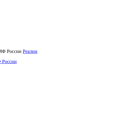
Реалии
 России