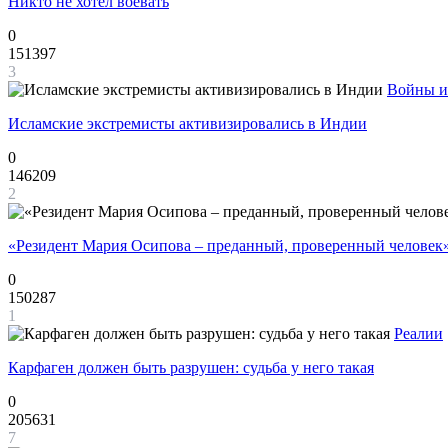
Никто не хотел воевать
0
151397
3
Войны и
Исламские экстремисты активизировались в Индии
0
146209
2
«Резидент Мария Осипова – преданный, проверенный человек
0
150287
1
Реалии
Карфаген должен быть разрушен: судьба у него такая
0
205631
7