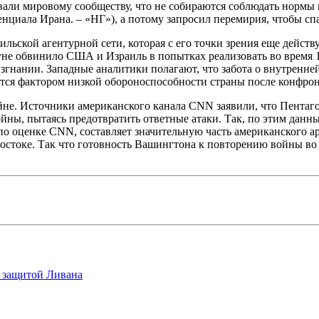
ли мировому сообществу, что не собираются соблюдать нормы м
нциала Ирана. – «НГ»), а потому запросил перемирия, чтобы сп
ильской агентурной сети, которая с его точки зрения еще дейст
не обвинило США и Израиль в попытках реализовать во время 1
згнании. Западные аналитики полагают, что забота о внутренне
овится фактором низкой обороноспособности страны после конфр
не. Источники американского канала CNN заявили, что Пентагон
ны, пытаясь предотвратить ответные атаки. Так, по этим данны
о, по оценке CNN, составляет значительную часть американского
остоке. Так что готовность Вашингтона к повторению войны во
о защитой Ливана