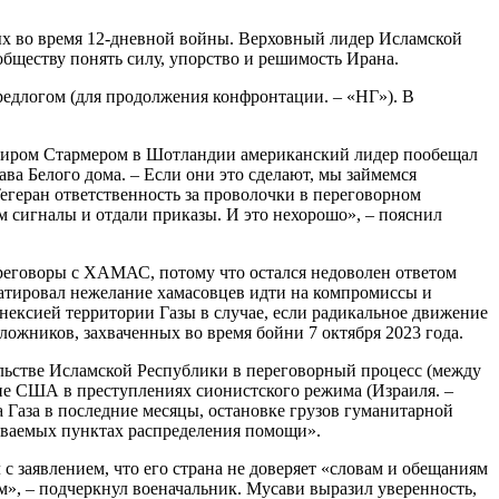
ых во время 12-дневной войны. Верховный лидер Исламской
бществу понять силу, упорство и решимость Ирана.
редлогом (для продолжения конфронтации. – «НГ»). В
и Киром Стармером в Шотландии американский лидер пообещал
ава Белого дома. – Если они это сделают, мы займемся
егеран ответственность за проволочки в переговорном
сигналы и отдали приказы. И это нехорошо», – пояснил
ереговоры с ХАМАС, потому что остался недоволен ответом
атировал нежелание хамасовцев идти на компромиссы и
нексией территории Газы в случае, если радикальное движение
ложников, захваченных во время бойни 7 октября 2023 года.
ьстве Исламской Республики в переговорный процесс (между
ие США в преступлениях сионистского режима (Израиля. –
 Газа в последние месяцы, остановке грузов гуманитарной
ываемых пунктах распределения помощи».
 заявлением, что его страна не доверяет «словам и обещаниям
, – подчеркнул военачальник. Мусави выразил уверенность,