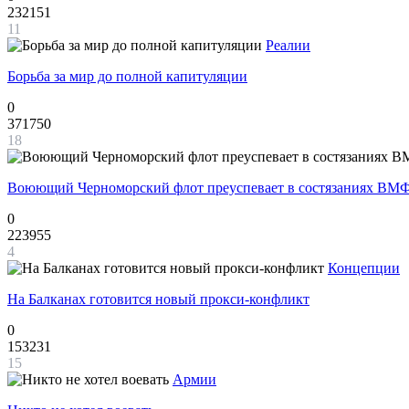
232151
11
Реалии
Борьба за мир до полной капитуляции
0
371750
18
Воюющий Черноморский флот преуспевает в состязаниях ВМФ
0
223955
4
Концепции
На Балканах готовится новый прокси-конфликт
0
153231
15
Армии