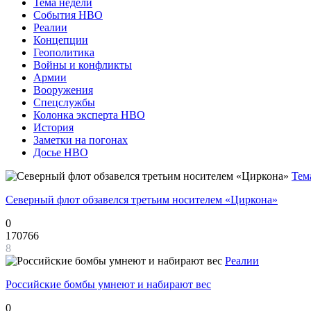
Тема недели
События НВО
Реалии
Концепции
Геополитика
Войны и конфликты
Армии
Вооружения
Спецслужбы
Колонка эксперта НВО
История
Заметки на погонах
Досье НВО
Тем
Северный флот обзавелся третьим носителем «Циркона»
0
170766
8
Реалии
Российские бомбы умнеют и набирают вес
0