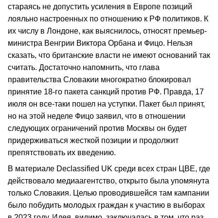
стараясь не допустить усиления в Европе позиций
лояльно настроенных по отношению к РФ политиков. К
их числу в Лондоне, как выяснилось, относят премьер-
министра Венгрии Виктора Орбана и Фицо. Нельзя
сказать, что британские власти не имеют оснований так
считать. Достаточно напомнить, что глава
правительства Словакии многократно блокировал
принятие 18-го пакета санкций против РФ. Правда, 17
июля он все-таки пошел на уступки. Пакет был принят,
но на этой неделе Фицо заявил, что в отношении
следующих ограничений против Москвы он будет
придерживаться жесткой позиции и продолжит
препятствовать их введению.
В материале Declassified UK среди всех стран ЦВЕ, где
действовало медиаагентство, открыто была упомянута
только Словакия. Целью проводившейся там кампании
было побудить молодых граждан к участию в выборах
в 2023 году. Идея, видимо, заключалась в том, что раз