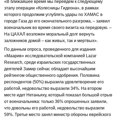
«В ближайшее время мы перейдем к следующему
этапу операции «Колесницы Гидеона», в рамках
которого продолжим углублять удары по ХАМАС в
городе Газа до его окончательного разгрома, – заявил
военачальник во время своего визита на передовую. –
На ЦАХАЛ возложен моральный долг вернуть
заложников домой – как живых, так и мертвых».
По данным опроса, проведенного для издания
«Маарив» исследовательской компанией Lazar
Research, среди израильских государственных
деятелей Замир сейчас обладает высочайшим
рейтингом общественного одобрения. Половина
респондентов (50%) выразила удовлетворение его
работой, недовольство выразили 34%. На втором
месте идет Нетаньяху, который показал большой отрыв
от военачальника: только 36% опрошенных заявили,
что довольны его работой, недовольство выразили
59%. Третье место занял министр обороны еврейского