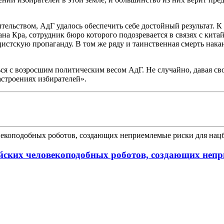
ельством, АдГ удалось обеспечить себе достойный результат. К 
на Кра, сотрудник бюро которого подозревается в связях с кита
истскую пропаганду. В том же ряду и таинственная смерть накан
ься с возросшим политическим весом АдГ. Не случайно, давая с
астроениях избирателей».
йских человекоподобных роботов, создающих непр