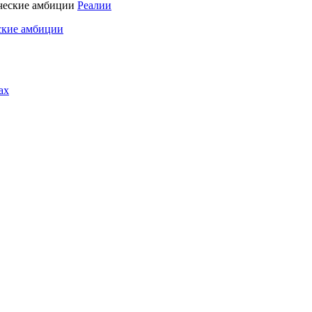
Реалии
ские амбиции
ах