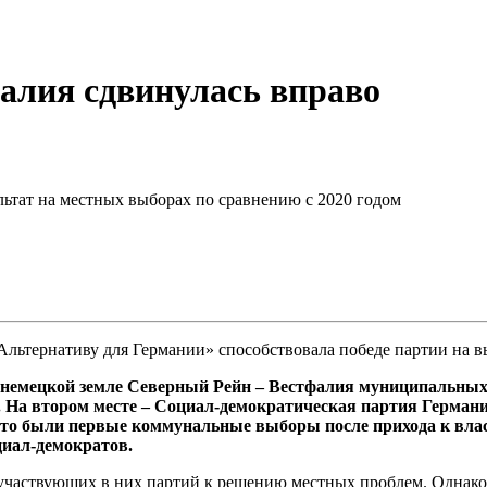
алия сдвинулась вправо
льтат на местных выборах по сравнению с 2020 годом
Альтернативу для Германии» способствовала победе партии на вы
ей немецкой земле Северный Рейн – Вестфалия муниципальны
. На втором месте – Социал-демократическая партия Герман
Это были первые коммунальные выборы после прихода к влас
иал-демократов.
участвующих в них партий к решению местных проблем. Однако 