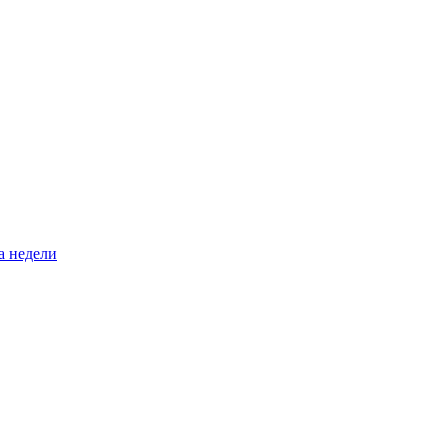
а недели