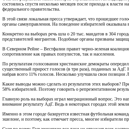
состоялись спустя несколько месяцев после прихода к власти 
федерального правительства.
В этой связи локальная пресса утверждает, что прошедшее гол
органы самоуправления. На поведение избирателей оказывала 
Конкретно на выборах речь шла о 20 тыс. мандатов в 304 горо
представителей мигрантов. Подобные органы призваны защищат
В Северном Рейне – Вестфалии правит черно-зеленая коалици
сопротивление как правых популистов, так и населения.
По результатам голосования христианские демократы опереди
существенный прирост голосов (в три раза), поданных за АдГ
набрав всего 11% голосов. Несколько улучшила свои позиции 
Какие выводы можно сделать из результатов этих выборов? Пр
58% избирателей. Поэтому говорить о репрезентативном резуль
Главную роль на выборах играл миграционный вопрос. Это наг
внимание результату АдГ. Ведь в некоторых городах этой земл
Именно в этом городе базируется известная футбольная команд
эшелоне, и поэтому, как отмечает пресса, многие избиратели 
Судя по всему, Гельзенкирхен все-таки не отражает всех наст