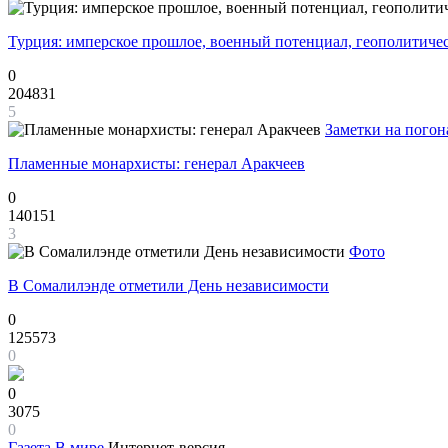
Турция: имперское прошлое, военный потенциал, геополитиче
0
204831
5
Заметки на погон
Пламенные монархисты: генерал Аракчеев
0
140151
3
Фото
В Сомалилэнде отметили День независимости
0
125573
0
0
3075
0
Газета
В мире
Интернет-версия