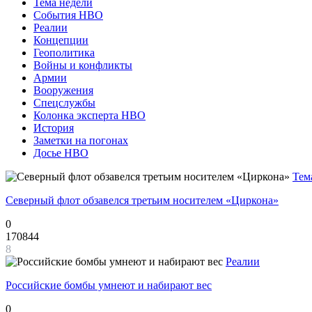
Тема недели
События НВО
Реалии
Концепции
Геополитика
Войны и конфликты
Армии
Вооружения
Спецслужбы
Колонка эксперта НВО
История
Заметки на погонах
Досье НВО
Тем
Северный флот обзавелся третьим носителем «Циркона»
0
170844
8
Реалии
Российские бомбы умнеют и набирают вес
0