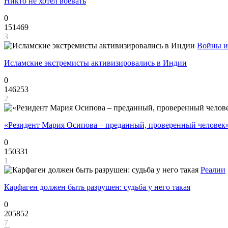
Никто не хотел воевать
0
151469
3
Войны и
Исламские экстремисты активизировались в Индии
0
146253
2
«Резидент Мария Осипова – преданный, проверенный человек
0
150331
1
Реалии
Карфаген должен быть разрушен: судьба у него такая
0
205852
7