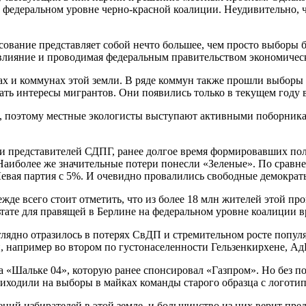
на федеральном уровне черно-красной коалиции. Неудивительно, 
осование представляет собой нечто большее, чем просто выборы
влияние и проводимая федеральным правительством экономическ
дах и коммунах этой земли. В ряде коммун также прошли выборы
ь интересы мигрантов. Они появились только в текущем году в
я, поэтому местные экологисты выступают активными поборникам
ли представителей СДПГ, ранее долгое время формировавших по
. Наиболее же значительные потери понесли «Зеленые». По срав
Левая партия с 5%. И очевидно провалились свободные демократ
ежде всего стоит отметить, что из более 18 млн жителей этой 
тате для правящей в Берлине на федеральном уровне коалиции вр
лядно отразилось в потерях СвДП и стремительном росте популя
и, например во втором по густонаселенности Гельзенкирхене, А
а «Шальке 04», которую ранее спонсировал «Газпром». Но без п
приходили на выборы в майках команды старого образца с логоти
роений избирателей в этой земле, и большинство из них верит 