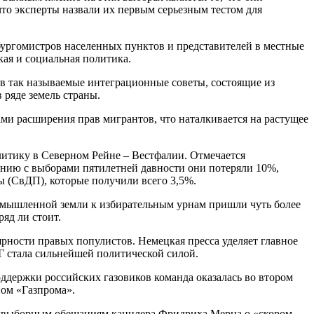
что эксперты назвали их первым серьезным тестом для
 бургомистров населенных пунктов и представителей в местные
ая и социальная политика.
 в так называемые интеграционные советы, состоящие из
 ряде земель страны.
и расширения прав мигрантов, что наталкивается на растущее
литику в Северном Рейне – Вестфалии. Отмечается
нению с выборами пятилетней давности они потеряли 10%,
ы (СвДП), которые получили всего 3,5%.
промышленной земли к избирательным урнам пришли чуть более
яд ли стоит.
рности правых популистов. Немецкая пресса уделяет главное
дГ стала сильнейшей политической силой.
оддержки российских газовиков команда оказалась во втором
пом «Газпрома».
предвыборным обещаниям канцлера Фридриха Мерца о «скором