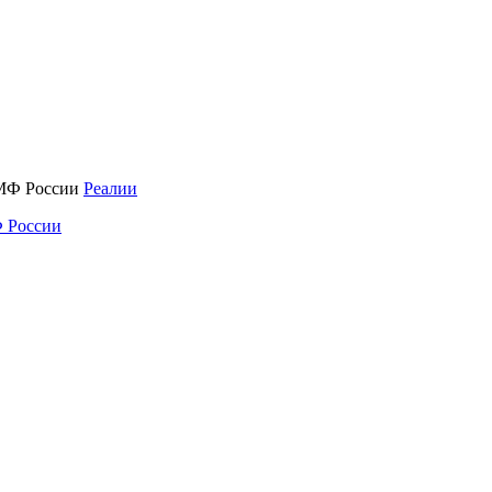
Реалии
 России