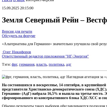
15.09.2025 20:15:00
Земля Северный Рейн – Вестф
Версия для печати
Обсудить на форуме
«Альтернатива для Германии» значительно улучшила свой резу
Олег Никифоров
Ответственный редактор приложения "НГ-Энергия"
Тэги:
фрг
,
германия
,
власть
,
политика
,
адг
Наглядная агитация за «
На состоявшихся в воскресенье, 14 сентября, в крупнейш
представители Христианско-демократического союза (ХДС)
Германии» (АдГ) набрала 16,5% и вышла на третье место. 
сформированного из консервативного блока ХДС/ХСС и соц
Обычно результаты таких выборов обуславливаются подходом 