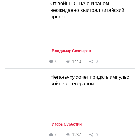
От войны США с Ираном
неожиданно выиграл китайский
проект
Владимир Скосырев
0
1440
0
Нетаньяху хочет придать импульс
войне с Тегераном
Игорь Субботин
0
1267
0