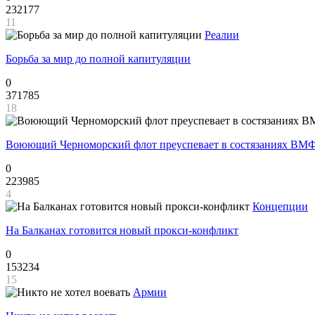
232177
11
Реалии
Борьба за мир до полной капитуляции
0
371785
18
Воюющий Черноморский флот преуспевает в состязаниях ВМФ
0
223985
4
Концепции
На Балканах готовится новый прокси-конфликт
0
153234
15
Армии