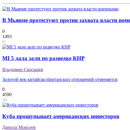
В Мьянме протестуют против захвата власти во
0
1493
0
MI 5 дала залп по разведке КНР
Владимир Скосырев
Золотой век китайско-британских отношений отменяется
0
4590
34
Куба прощупывает американских инвесторов
Данила Моисеев