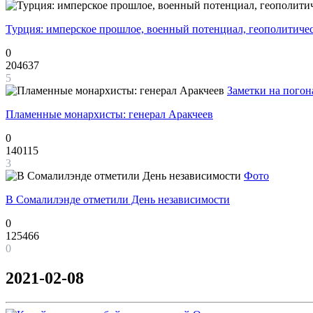
Турция: имперское прошлое, военный потенциал, геополитиче
0
204637
5
Заметки на погон
Пламенные монархисты: генерал Аракчеев
0
140115
3
Фото
В Сомалилэнде отметили День независимости
0
125466
0
2021-02-08