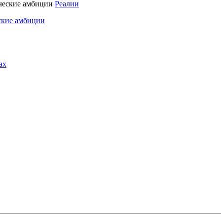
Реалии
ские амбиции
ах