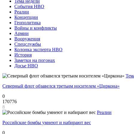
Тема недели
События НВО
Реалии
Концепции
Геополитика
Войны и конфликты
Армии
Вооружения
Спецслужбы
Колонка эксперта НВО
История
Заметки на погонах
Досье НВО
Тем
Северный флот обзавелся третьим носителем «Циркона»
0
170776
8
Реалии
Российские бомбы умнеют и набирают вес
0