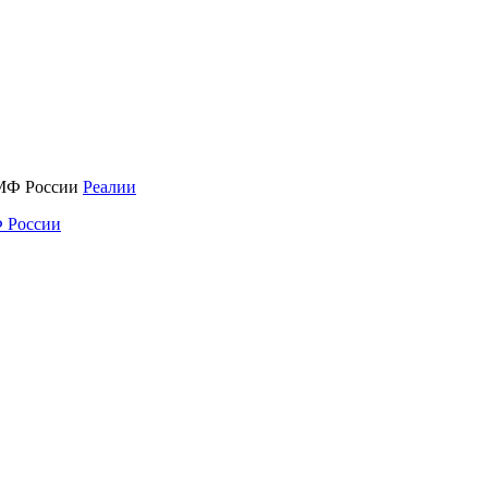
Реалии
 России