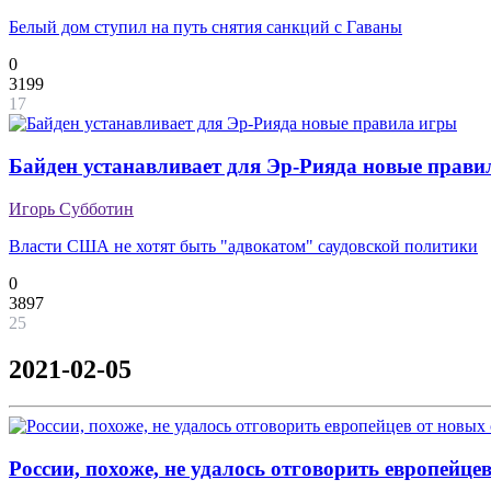
Белый дом ступил на путь снятия санкций с Гаваны
0
3199
17
Байден устанавливает для Эр-Рияда новые прави
Игорь Субботин
Власти США не хотят быть "адвокатом" саудовской политики
0
3897
25
2021-02-05
России, похоже, не удалось отговорить европейце