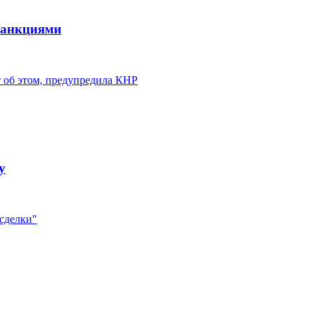
санкциями
 об этом, предупредила КНР
у
 сделки"