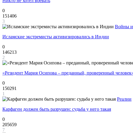
Никто не хотел воевать
0
151406
3
Войны и
Исламские экстремисты активизировались в Индии
0
146213
2
«Резидент Мария Осипова – преданный, проверенный человек
0
150291
1
Реалии
Карфаген должен быть разрушен: судьба у него такая
0
205659
7