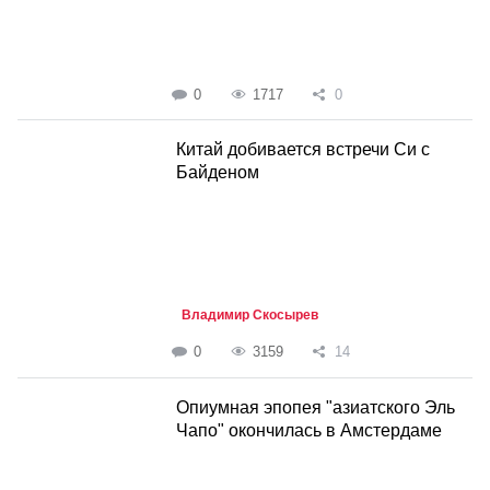
0
1717
0
Китай добивается встречи Си c
Байденом
Владимир Скосырев
0
3159
14
Опиумная эпопея "азиатского Эль
Чапо" окончилась в Амстердаме