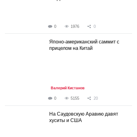
0
1976
0
Японо-американский саммит с
прицелом на Китай
Валерий Кистанов
0
5155
20
На Саудовскую Аравию давят
хуситы и США