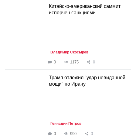
Китайско-американский саммит
испорчен санкциями
Владимир Скосырев
0
1175
0
Трамп отложил "удар невиданной
мощи" по Ирану
Геннадий Петров
0
990
0