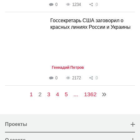
0
1234
0
Госсекретарь США заговорил о
красных линиях России и Украины
Геннадий Петров
0
2172
0
1
2
3
4
5
...
1362
Проекты