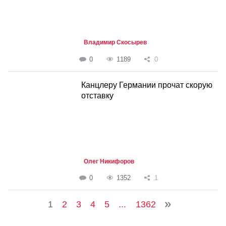
Владимир Скосырев
0
1189
0
Канцлеру Германии прочат скорую
отставку
Олег Никифоров
0
1352
1
1
2
3
4
5
...
1362