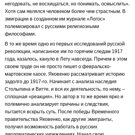
негодовать, не восхищаться, но понимать, осмыслить».
Хотя сам являлся человеком более чем страстным. В
эмиграции в созданном им журнале «Логос»
полемизировал с русскими религиозными
философами.
В то же время одно из первых исследований русской
революции, написанное им по горячим следам 1917
года, казалось, кануло в Лету навсегда. Причем в этом
своем труде он не просто пишет о февральско-
мартовском хаосе. Яковенко рассматривает историю
задолго до 1917-го. Начинает с анализа наследия
Столыпина и Витте, и вся их деятельность, по нему, –
сплошная «реакция». Но автор в то же время ярко и
полемично анализирует причины и следствия,
пытается вскрыть суть. После победы Временного
правительства Яковенко, как другие эмигранты,
получил возможность работать в русских
дипломатических учреждениях. Начал свою