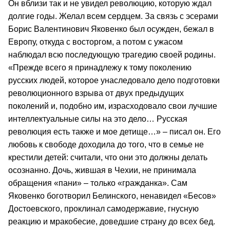
Он вблизи так и не увидел революцию, которую ждал
долгие годы. Желал всем сердцем. За связь с эсерами
Борис Валентинович Яковенко был осужден, бежал в
Европу, откуда с восторгом, а потом с ужасом
наблюдал всю последующую трагедию своей родины.
«Прежде всего я принадлежу к тому поколению
русских людей, которое унаследовало дело подготовки
революционного взрыва от двух предыдущих
поколений и, подобно им, израсходовало свои лучшие
интеллектуальные силы на это дело… Русская
революция есть также и мое детище…» – писал он. Его
любовь к свободе доходила до того, что в семье не
крестили детей: считали, что они это должны делать
осознанно. Дочь, жившая в Чехии, не принимала
обращения «пани» – только «гражданка». Сам
Яковенко боготворил Белинского, ненавидел «Бесов»
Достоевского, проклинал самодержавие, гнусную
реакцию и мракобесие, доведшие страну до всех бед.