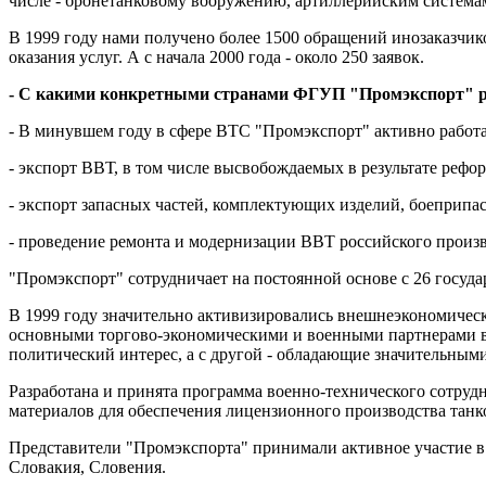
числе - бронетанковому вооружению, артиллерийским система
В 1999 году нами получено более 1500 обращений инозаказчик
оказания услуг. А с начала 2000 года - около 250 заявок.
- С какими конкретными странами ФГУП "Промэкспорт" ра
- В минувшем году в сфере ВТС "Промэкспорт" активно работ
- экспорт ВВТ, в том числе высвобождаемых в результате ре
- экспорт запасных частей, комплектующих изделий, боеприпа
- проведение ремонта и модернизации ВВТ российского произв
"Промэкспорт" сотрудничает на постоянной основе с 26 госуд
В 1999 году значительно активизировались внешнеэкономичес
основными торгово-экономическими и военными партнерами вы
политический интерес, а с другой - обладающие значительны
Разработана и принята программа военно-технического сотруд
материалов для обеспечения лицензионного производства тан
Представители "Промэкспорта" принимали активное участие в 
Словакия, Словения.