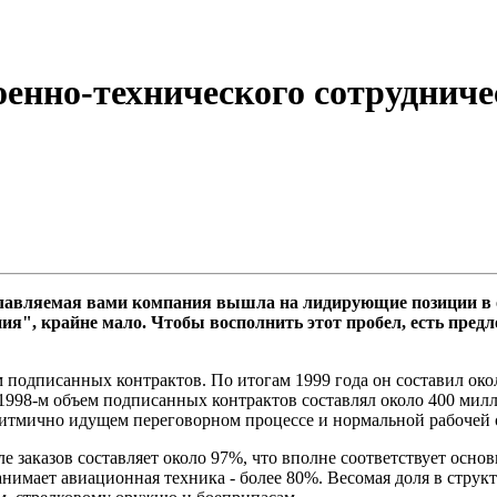
оенно-технического сотруднич
авляемая вами компания вышла на лидирующие позиции в о
я", крайне мало. Чтобы восполнить этот пробел, есть предло
м подписанных контрактов. По итогам 1999 года он составил о
 1998-м объем подписанных контрактов составлял около 400 мил
итмично идущем переговорном процессе и нормальной рабочей о
е заказов составляет около 97%, что вполне соответствует ос
нимает авиационная техника - более 80%. Весомая доля в струк