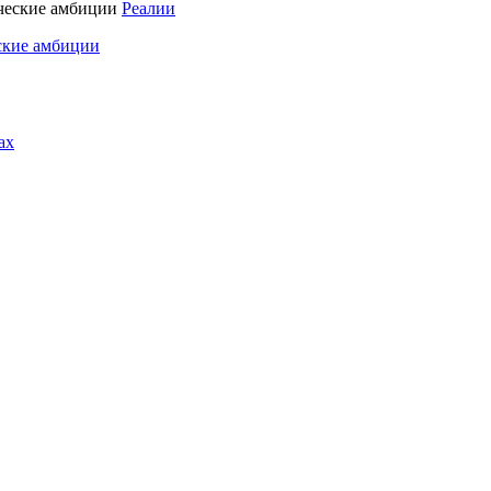
Реалии
ские амбиции
ах