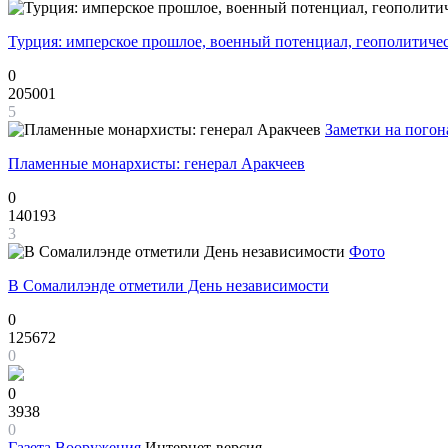
Турция: имперское прошлое, военный потенциал, геополитиче
0
205001
5
Заметки на погон
Пламенные монархисты: генерал Аракчеев
0
140193
3
Фото
В Сомалилэнде отметили День независимости
0
125672
0
0
3938
0
Газета
Вооружения
Интернет-версия