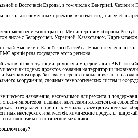
альной и Восточной Европы, в том числе с Венгрией, Чехией 
а несколько совместных проектов, включая создание учебно-тр
жено заключением контракта с Министерством обороны Республ
 том числе с Белоруссией, Украиной, Казахстаном, Киргизстано
инской Америки и Карибского бассейна. Нами получено несколь
ВМС армий ряда государств этого региона.
объектов по эксплуатации, ремонту и модернизации ВВТ россий
мически выгодных проектов создания на территории инозаказчи
ей и Вьетнамом прорабатываем перспективные проекты по созда
льного вооружения, сложных технологических систем и оборудо
хнического назначения, необходимой для ремонта и поддержания
и стран-импортеров, нашими партнерами являются ряд европей
оката, спецсталей и цветных металлов, электротехническое об
монтных мастерских и запчастей, химические продукты, широча
сти газодинамики и оптической механики.
прошлом году?