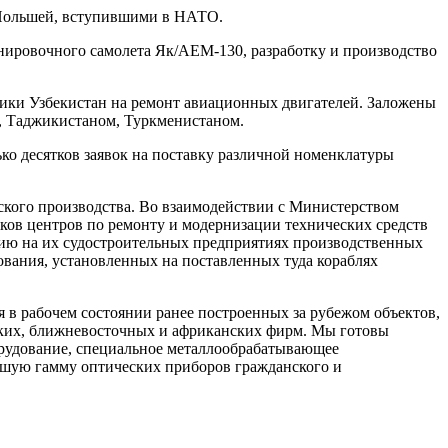
и Польшей, вступившими в НАТО.
енировочного самолета Як/АЕМ-130, разработку и производство
ики Узбекистан на ремонт авиационных двигателей. Заложены
м, Таджикистаном, Туркменистаном.
ко десятков заявок на поставку различной номенклатуры
ского производства. Во взаимодействии с Министерством
ков центров по ремонту и модернизации технических средств
нию на их судостроительных предприятиях производственных
вания, установленных на поставленных туда кораблях
 в рабочем состоянии ранее построенных за рубежом объектов,
ских, ближневосточных и африканских фирм. Мы готовы
орудование, специальное металлообрабатывающее
йшую гамму оптических приборов гражданского и