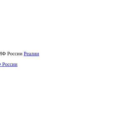
Реалии
 России