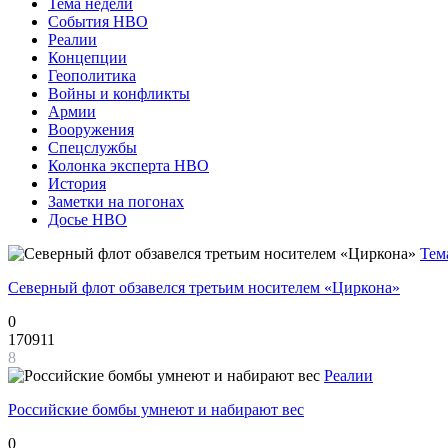
Тема недели
События НВО
Реалии
Концепции
Геополитика
Войны и конфликты
Армии
Вооружения
Спецслужбы
Колонка эксперта НВО
История
Заметки на погонах
Досье НВО
Тем
Северный флот обзавелся третьим носителем «Циркона»
0
170911
8
Реалии
Российские бомбы умнеют и набирают вес
0