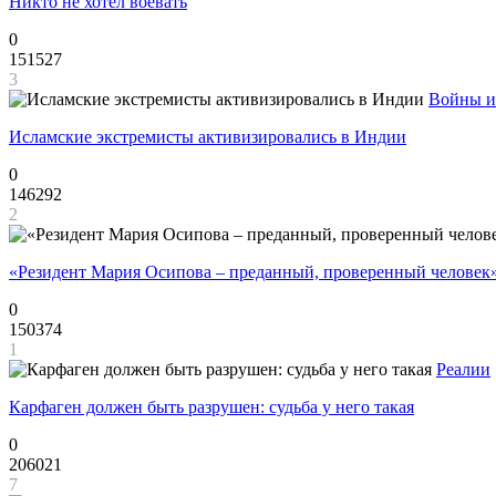
Никто не хотел воевать
0
151527
3
Войны и
Исламские экстремисты активизировались в Индии
0
146292
2
«Резидент Мария Осипова – преданный, проверенный человек
0
150374
1
Реалии
Карфаген должен быть разрушен: судьба у него такая
0
206021
7