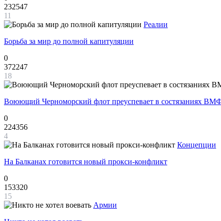
232547
11
Реалии
Борьба за мир до полной капитуляции
0
372247
18
Воюющий Черноморский флот преуспевает в состязаниях ВМФ
0
224356
4
Концепции
На Балканах готовится новый прокси-конфликт
0
153320
15
Армии