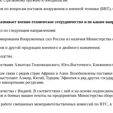
м, стрелковому оружию и боеприпасам.
ов по вопросам поставок вооружения и военной техники (ВВТ),
звивает военно-техническое сотрудничество и по каким на
ал по следующим направлениям:
формирования Вооруженных сил России из наличия Министерства
сов и другой продукции военного и двойного назначения;
одства.
арствами Азиатско-Тихоокеанского, Юго-Восточного, Ближневос
кие связи с рядом стран Африки и Азии. Возобновлены поставк
ступают Алжир, Китай, Турция, Эфиопия и ряд других государс
ми импортными ресурсами.
ничества с Индией. В соответствии с ней и на основе подписа
ков и боевых машин пехоты на предприятиях Министерства обор
работе смешанных межправительственных комиссий по ВТС, в то