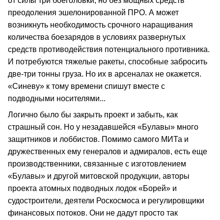
от силы три боеголовки, но без мощных средств
преодоления эшелонированной ПРО. А может
возникнуть необходимость срочного наращивания
количества боезарядов в условиях развернутых
средств противодействия потенциального противника.
И потребуются тяжелые ракеты, способные забросить
две-три тонны груза. Но их в арсеналах не окажется.
«Синеву» к тому времени спишут вместе с
подводными носителями...
Логично было бы закрыть проект и забыть, как
страшный сон. Но у незадавшейся «Булавы» много
защитников и лоббистов. Помимо самого МИТа и
дружественных ему генералов и адмиралов, есть еще
производственники, связанные с изготовлением
«Булавы» и другой митовской продукции, авторы
проекта атомных подводных лодок «Борей» и
судостроители, деятели Роскосмоса и регулировщики
финансовых потоков. Они не дадут просто так