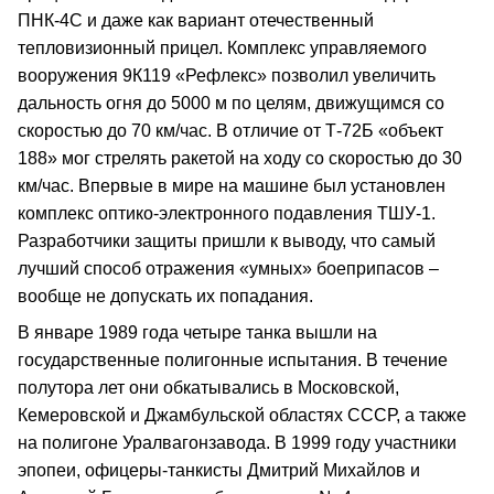
ПНК-4С и даже как вариант отечественный
тепловизионный прицел. Комплекс управляемого
вооружения 9К119 «Рефлекс» позволил увеличить
дальность огня до 5000 м по целям, движущимся со
скоростью до 70 км/час. В отличие от Т-72Б «объект
188» мог стрелять ракетой на ходу со скоростью до 30
км/час. Впервые в мире на машине был установлен
комплекс оптико-электронного подавления ТШУ-1.
Разработчики защиты пришли к выводу, что самый
лучший способ отражения «умных» боеприпасов –
вообще не допускать их попадания.
В январе 1989 года четыре танка вышли на
государственные полигонные испытания. В течение
полутора лет они обкатывались в Московской,
Кемеровской и Джамбульской областях СССР, а также
на полигоне Уралвагонзавода. В 1999 году участники
эпопеи, офицеры-танкисты Дмитрий Михайлов и