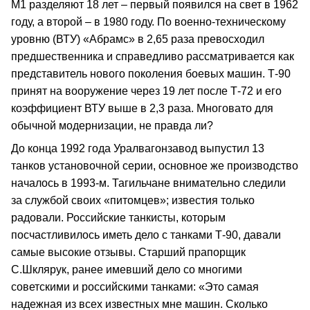
М1 разделяют 18 лет – первый появился на свет в 1962
году, а второй – в 1980 году. По военно-техническому
уровню (ВТУ) «Абрамс» в 2,65 раза превосходил
предшественника и справедливо рассматривается как
представитель нового поколения боевых машин. Т-90
принят на вооружение через 19 лет после Т-72 и его
коэффициент ВТУ выше в 2,3 раза. Многовато для
обычной модернизации, не правда ли?
До конца 1992 года Уралвагонзавод выпустил 13
танков установочной серии, основное же производство
началось в 1993-м. Тагильчане внимательно следили
за службой своих «питомцев»; известия только
радовали. Российские танкисты, которым
посчастливилось иметь дело с танками Т-90, давали
самые высокие отзывы. Старший прапорщик
С.Шклярук, ранее имевший дело со многими
советскими и российскими танками: «Это самая
надежная из всех известных мне машин. Сколько