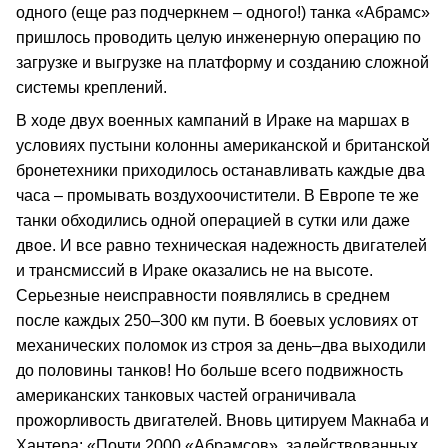
одного (еще раз подчеркнем – одного!) танка «Абрамс»
пришлось проводить целую инженерную операцию по
загрузке и выгрузке на платформу и созданию сложной
системы креплений.
В ходе двух военных кампаний в Ираке на маршах в
условиях пустыни колонны американской и британской
бронетехники приходилось останавливать каждые два
часа – промывать воздухоочистители. В Европе те же
танки обходились одной операцией в сутки или даже
двое. И все равно техническая надежность двигателей
и трансмиссий в Ираке оказались не на высоте.
Серьезные неисправности появлялись в среднем
после каждых 250–300 км пути. В боевых условиях от
механических поломок из строя за день–два выходили
до половины танков! Но больше всего подвижность
американских танковых частей ограничивала
прожорливость двигателей. Вновь цитируем Макнаба и
Хантера: «Почти 2000 «Абрамсов», задействованных