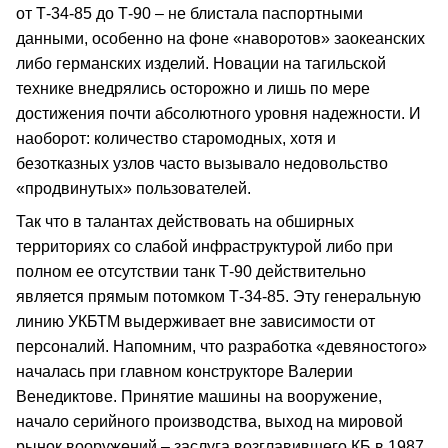
от Т-34-85 до Т-90 – не блистала паспортными
данными, особенно на фоне «наворотов» заокеанских
либо германских изделий. Новации на тагильской
технике внедрялись осторожно и лишь по мере
достижения почти абсолютного уровня надежности. И
наоборот: количество старомодных, хотя и
безотказных узлов часто вызывало недовольство
«продвинутых» пользователей.
Так что в талантах действовать на обширных
территориях со слабой инфраструктурой либо при
полном ее отсутствии танк Т-90 действительно
является прямым потомком Т-34-85. Эту генеральную
линию УКБТМ выдерживает вне зависимости от
персоналий. Напомним, что разработка «девяностого»
началась при главном конструкторе Валерии
Венедиктове. Принятие машины на вооружение,
начало серийного производства, выход на мировой
рынок вооружений – заслуга возглавившего КБ в 1987