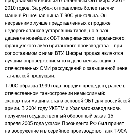
продаваемым вновь изготовленным ОБТ мира 2001–
2010 годов. За рубеж отправились более тысячи
машин! Рыночная ниша Т-90С уникальна. Он
несравнимо лучше представленных к продаже
недорогих танков устаревших типов, но в разы
дешевле новейших ОБТ американского, германского,
французского либо британского производства – при
сопоставимом с ними ВТУ. Цифры продаж являются
лучшим опровержением то и дело мелькающих в
отечественных СМИ рассуждений о завышенной цене
тагильской продукции.
Т-90С образца 1999 года породил прецедент, ранее в
отечественном танкостроении немыслимый:
экспортная машина стала основой ОБТ для российской
армии. В 2004 году УКБТМ и Уралвагонзавод вновь
получили государственный оборонный заказ. 15
апреля 2005 года указом Президента РФ был принят
на вооружение и в серийное производство танк Т-90А