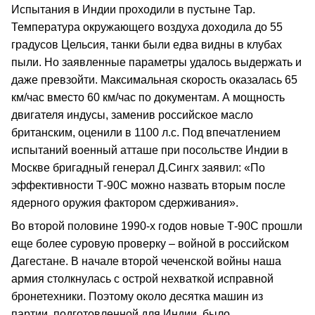
Испытания в Индии проходили в пустыне Тар.
Температура окружающего воздуха доходила до 55
градусов Цельсия, танки были едва видны в клубах
пыли. Но заявленные параметры удалось выдержать и
даже превзойти. Максимальная скорость оказалась 65
км/час вместо 60 км/час по документам. А мощность
двигателя индусы, заменив российское масло
британским, оценили в 1100 л.с. Под впечатлением
испытаний военный атташе при посольстве Индии в
Москве бригадный генерал Д.Сингх заявил: «По
эффективности Т-90С можно назвать вторым после
ядерного оружия фактором сдерживания».
Во второй половине 1990-х годов новые Т-90С прошли
еще более суровую проверку – войной в российском
Дагестане. В начале второй чеченской войны наша
армия столкнулась с острой нехваткой исправной
бронетехники. Поэтому около десятка машин из
партии, подготовленной для Индии, было