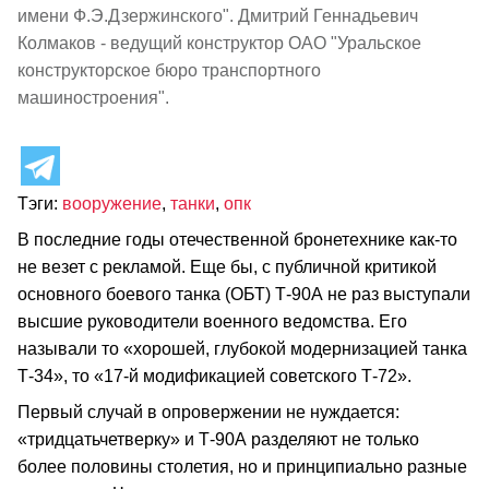
имени Ф.Э.Дзержинского". Дмитрий Геннадьевич
Колмаков - ведущий конструктор ОАО "Уральское
конструкторское бюро транспортного
машиностроения".
Тэги:
вооружение
,
танки
,
опк
В последние годы отечественной бронетехнике как-то
не везет с рекламой. Еще бы, с публичной критикой
основного боевого танка (ОБТ) Т-90А не раз выступали
высшие руководители военного ведомства. Его
называли то «хорошей, глубокой модернизацией танка
Т-34», то «17-й модификацией советского Т-72».
Первый случай в опровержении не нуждается:
«тридцатьчетверку» и Т-90А разделяют не только
более половины столетия, но и принципиально разные