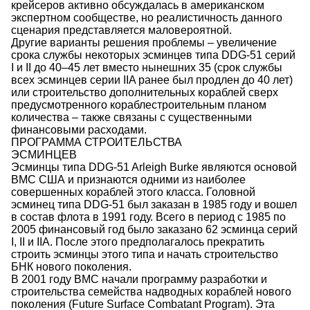
крейсеров активно обсуждалась в американском
экспертном сообществе, но реалистичность данного
сценария представляется маловероятной.
Другие варианты решения проблемы – увеличение
срока службы некоторых эсминцев типа DDG-51 серий
I и II до 40–45 лет вместо нынешних 35 (срок службы
всех эсминцев серии IIA ранее был продлен до 40 лет)
или строительство дополнительных кораблей сверх
предусмотренного кораблестроительным планом
количества – также связаны с существенными
финансовыми расходами.
ПРОГРАММА СТРОИТЕЛЬСТВА
ЭСМИНЦЕВ
Эсминцы типа DDG-51 Arleigh Burke являются основой
ВМС США и признаются одними из наиболее
совершенных кораблей этого класса. Головной
эсминец типа DDG-51 был заказан в 1985 году и вошел
в состав флота в 1991 году. Всего в период с 1985 по
2005 финансовый год было заказано 62 эсминца серий
I, II и IIA. После этого предполагалось прекратить
строить эсминцы этого типа и начать строительство
БНК нового поколения.
В 2001 году ВМС начали программу разработки и
строительства семейства надводных кораблей нового
поколения (Future Surface Combatant Program). Эта