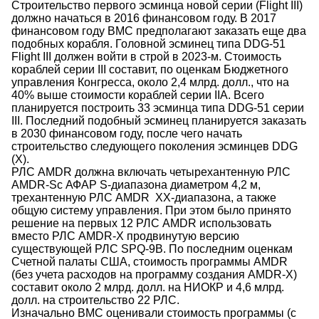
Строительство первого эсминца новой серии (Flight III)
должно начаться в 2016 финансовом году. В 2017
финансовом году ВМС предполагают заказать еще два
подобных корабля. Головной эсминец типа DDG-51
Flight III должен войти в строй в 2023-м. Стоимость
кораблей серии III составит, по оценкам Бюджетного
управления Конгресса, около 2,4 млрд. долл., что на
40% выше стоимости кораблей серии IIA. Всего
планируется построить 33 эсминца типа DDG-51 серии
III. Последний подобный эсминец планируется заказать
в 2030 финансовом году, после чего начать
строительство следующего поколения эсминцев DDG
(X).
РЛС AMDR должна включать четырехантенную РЛС
AMDR-Sс АФАР S-диапазона диаметром 4,2 м,
трехантенную РЛС AMDR XX-диапазона, а также
общую систему управления. При этом было принято
решение на первых 12 РЛС AMDR использовать
вместо РЛС AMDR-X продвинутую версию
существующей РЛС SPQ-9B. По последним оценкам
Счетной палаты США, стоимость программы AMDR
(без учета расходов на программу создания AMDR-X)
составит около 2 млрд. долл. на НИОКР и 4,6 млрд.
долл. на строительство 22 РЛС.
Изначально ВМС оценивали стоимость программы (с