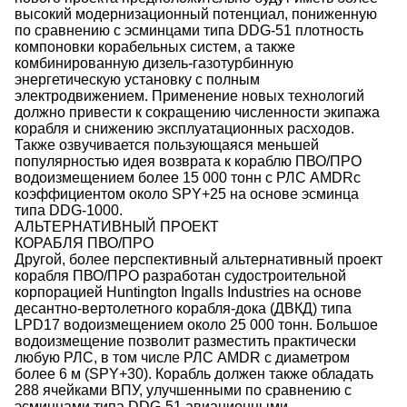
высокий модернизационный потенциал, пониженную
по сравнению с эсминцами типа DDG-51 плотность
компоновки корабельных систем, а также
комбинированную дизель-газотурбинную
энергетическую установку с полным
электродвижением. Применение новых технологий
должно привести к сокращению численности экипажа
корабля и снижению эксплуатационных расходов.
Также озвучивается пользующаяся меньшей
популярностью идея возврата к кораблю ПВО/ПРО
водоизмещением более 15 000 тонн с РЛС AMDRс
коэффициентом около SPY+25 на основе эсминца
типа DDG-1000.
АЛЬТЕРНАТИВНЫЙ ПРОЕКТ
КОРАБЛЯ ПВО/ПРО
Другой, более перспективный альтернативный проект
корабля ПВО/ПРО разработан судостроительной
корпорацией Huntington Ingalls Industries на основе
десантно-вертолетного корабля-дока (ДВКД) типа
LPD17 водоизмещением около 25 000 тонн. Большое
водоизмещение позволит разместить практически
любую РЛС, в том числе РЛС AMDR с диаметром
более 6 м (SPY+30). Корабль должен также обладать
288 ячейками ВПУ, улучшенными по сравнению с
эсминцами типа DDG-51 авиационными