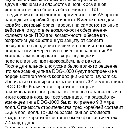
Двумя ключевыми слабостями новых эсминцев
является неспособность обеспечивать ПВО
соединения и эффективно применять свои АУ против
надводных кораблей противника. Вместе с тем для
корабля, который ориентирован на самостоятельные
действия, отсутствие возможности обеспечения
коллективной ПВО при возможности обеспечить
эффективную собственную защиту от средств
воздушного нападения не является значительным
недостатком. «Береговую ориентированность» АУ
должны компенсировать существующие и
перспективные противокорабельные ракеты.
После длительной дискуссии было принято решение,
что все эсминцы типа DDG-1000 будут построены на
верфи BathIron Works корпорации General Dynamics.
Изначально планировалось построить 32 эсминца типа
DDG-1000. Количество кораблей, которые
планировалось построить, постоянно сокращалось и в
итоге сократилось до трех эсминцев. На разработку
эсминцев типа DDG-1000 было потрачено 9,3 млрд.
долл. Стоимость строительства трех кораблей составит
12,8 млрд. долл. Таким образом, общая стоимость
каждого из кораблей составит около фантастических
7,4 млрд. долл.
Готовность головного эсминца Zumwalt составляет