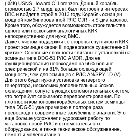
(КИК) USNS Howard O. Lorenzen. Данный корабль
стоимостью 1,7 млрд. долл. был построен в интересах
ВВС и войдет в строй в 2013 году. Корабль оснащен
мощной комбинированной РЛС CJR - и S-диапазонов.
Кроме того, обсуждается возможность строительства
одного или нескольких аналогичных КИК
непосредственно для нужд ВМС.
Даже с учетом поддержки со стороны спутников и КИК,
проект эсминцев серии III подвергается существенной
критике. Основные сложности связаны с установкой на
эсминцы типа DDG-51 РЛС AMDR. Для ее
функционирования необходимо на 66% больше
электрической и на 81% больше охлаждающей
мощности, чем для эсминцев с РЛС AN/SPY-1D (V).
Для этого будет нужна установка четвертого
генератора, нескольких дополнительных блоков
охлаждения, сопутствующих вспомогательных систем,
что потребует серьезного перепроектирования. По
плотности компоновки корабельных систем эсминцы
типа DDG-51 уже примерно в полтора раза
превосходят современные зарубежные аналоги. Это
еще больше усложняет и удорожает работу по
установке новой РЛС и вспомогательного
оборудования, а также техническое обслуживание,
ремонт и модернизацию.