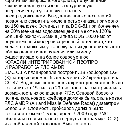
кораблями американского флота, получившими
комбинированную дизель-газотурбинную
энергетическую установку с полным
электродвижением. Внедрение новых технологий
позволило сократить численность экипажа примерно
до 150 человек. Эсминцы типа DDG-51 при более чем
на 30% меньшем водоизмещении имеют на 120%
больший экипаж. Эсминцы типа DDG-1000 имеют
внушительный модернизационный потенциал, что
делает возможным установку на них дополнительного
оборудования и вооружения или замену
существующего на более современное.
КОРАБЛИ ИНТЕГРИРОВАННОЙ ПВО/ПРО
И РАЗРАБОТКА РЛС AMDR
ВМС США планировали построить 19 крейсеров CG
(X), которые должны были заменить 22 крейсера типа
CG-47. Водоизмещение новых крейсеров должно было
составить от 15 тыс. до 23 тыс. тонн, рассматривалась
возможность их оснащения ЯЭУ. Основой боевого
потенциала нового крейсера должна была стать новая
РЛС AMDR (Air and Missile Defense Radar) диаметром
более 6 м. Стоимость крейсеров должна была
составлять около 5 млрд. долл. В 2009 году ВМС
объявили о своих планах свернуть программу CG (X)
из соображений экономии. Вместо этого