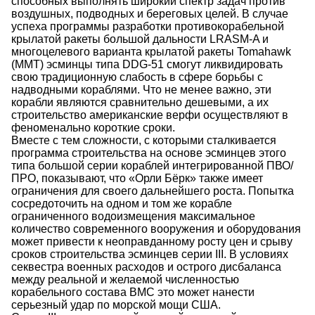
способных выполнять широкий спектр задач против
воздушных, подводных и береговых целей. В случае
успеха программы разработки противокорабельной
крылатой ракеты большой дальности LRASM-A и
многоцелевого варианта крылатой ракеты Tomahawk
(MMT) эсминцы типа DDG-51 смогут ликвидировать
свою традиционную слабость в сфере борьбы с
надводными кораблями. Что не менее важно, эти
корабли являются сравнительно дешевыми, а их
строительство американские верфи осуществляют в
феноменально короткие сроки.
Вместе с тем сложности, с которыми сталкивается
программа строительства на основе эсминцев этого
типа большой серии кораблей интегрированной ПВО/
ПРО, показывают, что «Орли Бёрк» также имеет
ограничения для своего дальнейшего роста. Попытка
сосредоточить на одном и том же корабле
ограниченного водоизмещения максимальное
количество современного вооружения и оборудования
может привести к неоправданному росту цен и срыву
сроков строительства эсминцев серии III. В условиях
секвестра военных расходов и острого дисбаланса
между реальной и желаемой численностью
корабельного состава ВМС это может нанести
серьезный удар по морской мощи США.