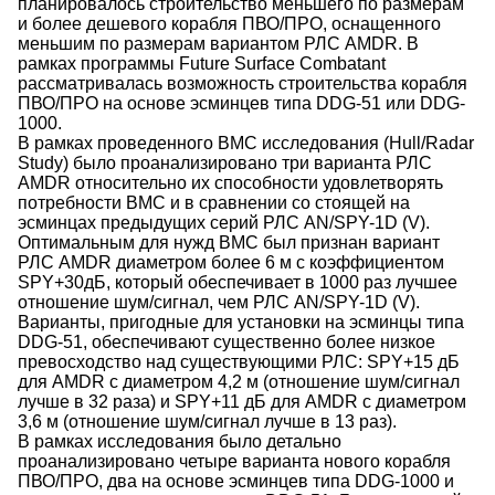
планировалось строительство меньшего по размерам
и более дешевого корабля ПВО/ПРО, оснащенного
меньшим по размерам вариантом РЛС AMDR. В
рамках программы Future Surface Combatant
рассматривалась возможность строительства корабля
ПВО/ПРО на основе эсминцев типа DDG-51 или DDG-
1000.
В рамках проведенного ВМС исследования (Hull/Radar
Study) было проанализировано три варианта РЛС
AMDR относительно их способности удовлетворять
потребности ВМС и в сравнении со стоящей на
эсминцах предыдущих серий РЛС AN/SPY-1D (V).
Оптимальным для нужд ВМС был признан вариант
РЛС AMDR диаметром более 6 м с коэффициентом
SPY+30дБ, который обеспечивает в 1000 раз лучшее
отношение шум/сигнал, чем РЛС AN/SPY-1D (V).
Варианты, пригодные для установки на эсминцы типа
DDG-51, обеспечивают существенно более низкое
превосходство над существующими РЛС: SPY+15 дБ
для AMDR с диаметром 4,2 м (отношение шум/сигнал
лучше в 32 раза) и SPY+11 дБ для AMDR с диаметром
3,6 м (отношение шум/сигнал лучше в 13 раз).
В рамках исследования было детально
проанализировано четыре варианта нового корабля
ПВО/ПРО, два на основе эсминцев типа DDG-1000 и