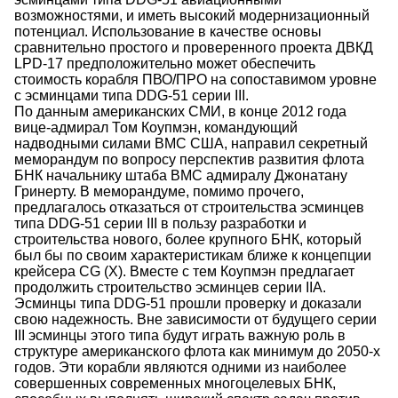
возможностями, и иметь высокий модернизационный
потенциал. Использование в качестве основы
сравнительно простого и проверенного проекта ДВКД
LPD-17 предположительно может обеспечить
стоимость корабля ПВО/ПРО на сопоставимом уровне
с эсминцами типа DDG-51 серии III.
По данным американских СМИ, в конце 2012 года
вице-адмирал Том Коупмэн, командующий
надводными силами ВМС США, направил секретный
меморандум по вопросу перспектив развития флота
БНК начальнику штаба ВМС адмиралу Джонатану
Гринерту. В меморандуме, помимо прочего,
предлагалось отказаться от строительства эсминцев
типа DDG-51 серии III в пользу разработки и
строительства нового, более крупного БНК, который
был бы по своим характеристикам ближе к концепции
крейсера CG (X). Вместе с тем Коупмэн предлагает
продолжить строительство эсминцев серии IIA.
Эсминцы типа DDG-51 прошли проверку и доказали
свою надежность. Вне зависимости от будущего серии
III эсминцы этого типа будут играть важную роль в
структуре американского флота как минимум до 2050-х
годов. Эти корабли являются одними из наиболее
совершенных современных многоцелевых БНК,