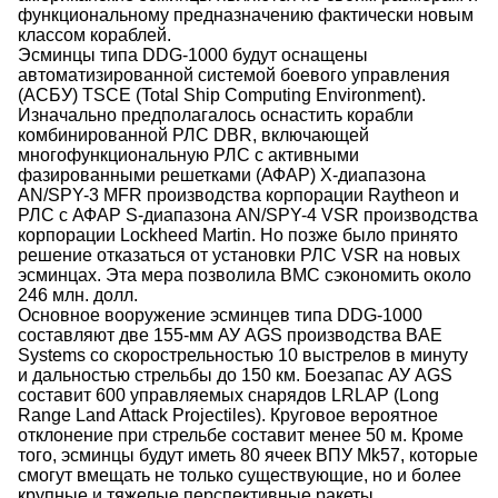
функциональному предназначению фактически новым
классом кораблей.
Эсминцы типа DDG-1000 будут оснащены
автоматизированной системой боевого управления
(АСБУ) TSCE (Total Ship Computing Environment).
Изначально предполагалось оснастить корабли
комбинированной РЛС DBR, включающей
многофункциональную РЛС с активными
фазированными решетками (АФАР) X-диапазона
AN/SPY-3 MFR производства корпорации Raytheon и
РЛС с АФАР S-диапазона AN/SPY-4 VSR производства
корпорации Lockheed Martin. Но позже было принято
решение отказаться от установки РЛС VSR на новых
эсминцах. Эта мера позволила ВМС сэкономить около
246 млн. долл.
Основное вооружение эсминцев типа DDG-1000
составляют две 155-мм АУ AGS производства BAE
Systems со скорострельностью 10 выстрелов в минуту
и дальностью стрельбы до 150 км. Боезапас АУ AGS
составит 600 управляемых снарядов LRLAP (Long
Range Land Attack Projectiles). Круговое вероятное
отклонение при стрельбе составит менее 50 м. Кроме
того, эсминцы будут иметь 80 ячеек ВПУ Mk57, которые
смогут вмещать не только существующие, но и более
крупные и тяжелые перспективные ракеты.