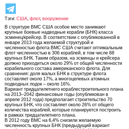
Тэги:
США
,
флот
,
вооружение
В структуре ВМС США особое место занимают
крупные боевые надводные корабли (БНК) класса
эсминец/крейсер. В соответствии с опубликованной в
январе 2013 года желаемой структурой и
численностью флота ВМС США считают оптимальным
флот численностью в 306 кораблей, в том числе 88
крупных БНК. Таким образом, на эсминцы и крейсера
должно приходиться около 29% от общей численности
корабельного состава американского флота. Для
сравнения: доля малых БНК в структуре флота
составляет около 17%, а многоцелевых атомных
подводных лодок – около 16%.
Вариант тридцатилетнего кораблестроительного плана
на 2013–2042 финансовые годы (опубликован в
апреле 2012 года) предполагает строительство 70
крупных БНК, что составляет около 26% от общего
количества кораблей, которые планируется построить
в рамках тридцатилетнего плана.
В 2012 году ВМС на 6,4% снизили желаемую
численность крупных БНК (предыдущий вариант