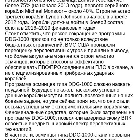
более 75% (на начало 2013 года), первого серийного
корабля Michael Monsoor – около 40%. Строительство
третьего корабля Lyndon Johnson началось в апреле
2012 года. Корабли должны войти в боевой состав
флота в 2016–2019 финансовых годах.
Стоит отметить, что резкое сокращение программы
DDG-1000 произошло не только вследствие
бюджетных ограничений. ВМС США произвели
переоценку перспективных угроз и пришли к выводу,
что более актуальным является строительство
эсминцев, которые способны эффективно
обеспечивать ПВО/ПРО соединения и ПЛО в океане, а
не специализированных прибрежных ударных
кораблей.
Программа эсминцев типа DDG-1000 сложно назвать
неудачной. Будущее покажет, насколько успешно
данные корабли могут выполнять возложенные на них
боевые задачи, но уже сейчас понятно, что они стали
весьма успешными экспериментальными кораблями.
Феноменальные средства, которые были затрачены на
программу DDG-1000, позволили американскому ВПК
освоить и внедрить широкий спектр перспективных
технологий.
В частности, эсминцы типа DDG-1000 стали первыми