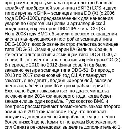
программа подразумевала строительство боевых
кораблей прибрежной зоны типа (БКПЗ) LCS и двух
типов крупных БНК – эсминцев типа DD (X) (с 2006
года DDG-1000), предназначенных для нанесения
ударов по береговым целям и артиллерийской
поддержки, и крейсеров ПВО/ПРО типа CG (X).
Но в 2008 году ВМС объявили о резком сокращении
числа планирующихся к постройке эсминцев типа
DDG-1000 и возобновлении строительства эсминцев
типа DDG-51. Эсминцы серии IIA были выбраны в
качестве альтернативы эсминцам типа DDG-1000, а
серии III – в качестве альтернативы крейсерам CG (X).
В период с 2010 по 2012 финансовый год было
заказано четыре эсминца типа DDG-51. В период с
2013 по 2017 финансовый год США планируют
заказать еще девять подобных кораблей, включая
шесть кораблей серии IIA и три корабля серии III.
Ежегодно будет заказываться по два эсминца за
исключением 2014 финансового года, когда будет
заказан лишь один корабль. Руководство ВМС и
Конгресс рассматривают возможность заказа второго
эсминца в 2014 финансовом году, что позволит
получить дополнительный корабль по существенно
более низкой цене. Комитет по делам Вооруженных
сил Сената рекомендовал выделить дополнительно 1