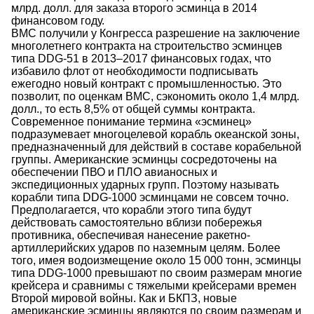
млрд. долл. для заказа второго эсминца в 2014
финансовом году.
ВМС получили у Конгресса разрешение на заключение
многолетнего контракта на строительство эсминцев
типа DDG-51 в 2013–2017 финансовых годах, что
избавило флот от необходимости подписывать
ежегодно новый контракт с промышленностью. Это
позволит, по оценкам ВМС, сэкономить около 1,4 млрд.
долл., то есть 8,5% от общей суммы контракта.
Современное понимание термина «эсминец»
подразумевает многоцелевой корабль океанской зоны,
предназначенный для действий в составе корабельной
группы. Американские эсминцы сосредоточены на
обеспечении ПВО и ПЛО авианосных и
экспедиционных ударных групп. Поэтому называть
корабли типа DDG-1000 эсминцами не совсем точно.
Предполагается, что корабли этого типа будут
действовать самостоятельно вблизи побережья
противника, обеспечивая нанесение ракетно-
артиллерийских ударов по наземным целям. Более
того, имея водоизмещение около 15 000 тонн, эсминцы
типа DDG-1000 превышают по своим размерам многие
крейсера и сравнимы с тяжелыми крейсерами времен
Второй мировой войны. Как и БКПЗ, новые
американские эсминцы являются по своим размерам и