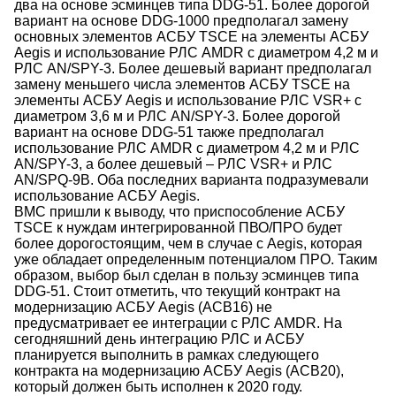
два на основе эсминцев типа DDG-51. Более дорогой
вариант на основе DDG-1000 предполагал замену
основных элементов АСБУ TSCE на элементы АСБУ
Aegis и использование РЛС AMDR с диаметром 4,2 м и
РЛС AN/SPY-3. Более дешевый вариант предполагал
замену меньшего числа элементов АСБУ TSCE на
элементы АСБУ Aegis и использование РЛС VSR+ с
диаметром 3,6 м и РЛС AN/SPY-3. Более дорогой
вариант на основе DDG-51 также предполагал
использование РЛС AMDR с диаметром 4,2 м и РЛС
AN/SPY-3, а более дешевый – РЛС VSR+ и РЛС
AN/SPQ-9B. Оба последних варианта подразумевали
использование АСБУ Aegis.
ВМС пришли к выводу, что приспособление АСБУ
TSCE к нуждам интегрированной ПВО/ПРО будет
более дорогостоящим, чем в случае с Aegis, которая
уже обладает определенным потенциалом ПРО. Таким
образом, выбор был сделан в пользу эсминцев типа
DDG-51. Стоит отметить, что текущий контракт на
модернизацию АСБУ Aegis (ACB16) не
предусматривает ее интеграции с РЛС AMDR. На
сегодняшний день интеграцию РЛС и АСБУ
планируется выполнить в рамках следующего
контракта на модернизацию АСБУ Aegis (ACB20),
который должен быть исполнен к 2020 году.