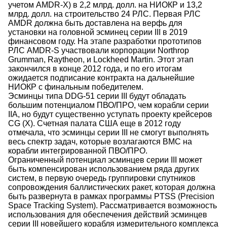
учетом AMDR-X) в 2,2 млрд. долл. на НИОКР и 13,2
млрд. долл. на строительство 24 РЛС. Первая РЛС
AMDR должна быть доставлена на верфь для
установки на головной эсминец серии III в 2019
финансовом году. На этапе разработки прототипов
РЛС AMDR-S участвовали корпорации Northrop
Grumman, Raytheon, и Lockheed Martin. Этот этап
закончился в конце 2012 года, и по его итогам
ожидается подписание контракта на дальнейшие
НИОКР с финальным победителем.
Эсминцы типа DDG-51 серии III будут обладать
большим потенциалом ПВО/ПРО, чем корабли серии
IIA, но будут существенно уступать проекту крейсеров
CG (X). Счетная палата США еще в 2012 году
отмечала, что эсминцы серии III не смогут выполнять
весь спектр задач, которые возлагаются ВМС на
корабли интегрированной ПВО/ПРО.
Ограниченный потенциал эсминцев серии III может
быть компенсирован использованием ряда других
систем, в первую очередь группировки спутников
сопровождения баллистических ракет, которая должна
быть развернута в рамках программы PTSS (Precision
Space Tracking System). Рассматривается возможность
использования для обеспечения действий эсминцев
серии III новейшего корабля измерительного комплекса