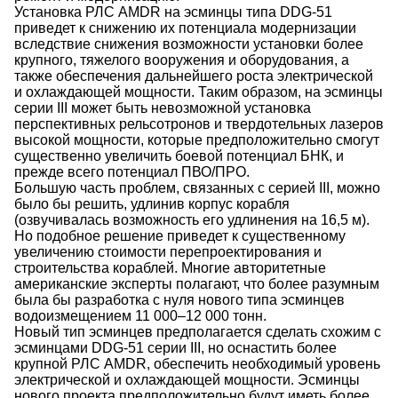
Установка РЛС AMDR на эсминцы типа DDG-51
приведет к снижению их потенциала модернизации
вследствие снижения возможности установки более
крупного, тяжелого вооружения и оборудования, а
также обеспечения дальнейшего роста электрической
и охлаждающей мощности. Таким образом, на эсминцы
серии III может быть невозможной установка
перспективных рельсотронов и твердотельных лазеров
высокой мощности, которые предположительно смогут
существенно увеличить боевой потенциал БНК, и
прежде всего потенциал ПВО/ПРО.
Большую часть проблем, связанных с серией III, можно
было бы решить, удлинив корпус корабля
(озвучивалась возможность его удлинения на 16,5 м).
Но подобное решение приведет к существенному
увеличению стоимости перепроектирования и
строительства кораблей. Многие авторитетные
американские эксперты полагают, что более разумным
была бы разработка с нуля нового типа эсминцев
водоизмещением 11 000–12 000 тонн.
Новый тип эсминцев предполагается сделать схожим с
эсминцами DDG-51 серии III, но оснастить более
крупной РЛС AMDR, обеспечить необходимый уровень
электрической и охлаждающей мощности. Эсминцы
нового проекта предположительно будут иметь более