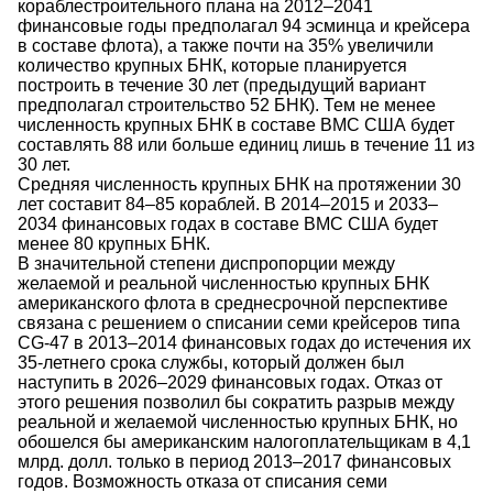
кораблестроительного плана на 2012–2041
финансовые годы предполагал 94 эсминца и крейсера
в составе флота), а также почти на 35% увеличили
количество крупных БНК, которые планируется
построить в течение 30 лет (предыдущий вариант
предполагал строительство 52 БНК). Тем не менее
численность крупных БНК в составе ВМС США будет
составлять 88 или больше единиц лишь в течение 11 из
30 лет.
Средняя численность крупных БНК на протяжении 30
лет составит 84–85 кораблей. В 2014–2015 и 2033–
2034 финансовых годах в составе ВМС США будет
менее 80 крупных БНК.
В значительной степени диспропорции между
желаемой и реальной численностью крупных БНК
американского флота в среднесрочной перспективе
связана с решением о списании семи крейсеров типа
CG-47 в 2013–2014 финансовых годах до истечения их
35-летнего срока службы, который должен был
наступить в 2026–2029 финансовых годах. Отказ от
этого решения позволил бы сократить разрыв между
реальной и желаемой численностью крупных БНК, но
обошелся бы американским налогоплательщикам в 4,1
млрд. долл. только в период 2013–2017 финансовых
годов. Возможность отказа от списания семи