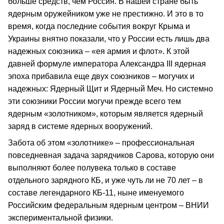
больше средств, чем Россия. В нашей стране быть
ядерным оружейником уже не престижно. И это в то
время, когда последние события вокруг Крыма и
Украины внятно показали, что у России есть лишь два
надежных союзника – «ея армия и флот». К этой
давней формуле императора Александра III ядерная
эпоха прибавила еще двух союзников – могучих и
надежных: Ядерный Щит и Ядерный Меч. Но системно
эти союзники России могучи прежде всего тем
ядерным «золотником», которым является ядерный
заряд в системе ядерных вооружений.
Забота об этом «золотнике» – профессиональная
повседневная задача зарядчиков Сарова, которую они
выполняют более полувека только в составе
отдельного зарядного КБ, и уже чуть ли не 70 лет – в
составе легендарного КБ-11, ныне именуемого
Российским федеральным ядерным центром – ВНИИ
экспериментальной физики.