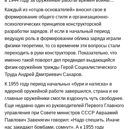
в 1944 году за оружейные работы времен войны…
Каждый из «отцов-основателей» вносил свое в
формирование общего стиля и организационно-
психологических принципов конструкторской
разработки зарядов. И если в начальный период
ведущую роль в формировании облика заряда играли
физики-теоретики, то со временем эти вопросы стали
переходить в руки конструкторов. Показательно, что
именно такой поворот дел предвидел выдающийся
физик-оружейник трижды Герой Социалистического
Труда Андрей Дмитриевич Сахаров.
К 1955 году период начальных «бури и натиска» в
ядерной оружейной работе завершился, страна и ее
главные оружейники смогли вздохнуть чуть свободнее.
Еще недавно один из руководителей Первого Главного
управления при Совете министров СССР Авраамий
Павлович Завенягин говорил: «Надо спешить. Иначе
нас закидают бомбами, сомнут». А к 1955 году