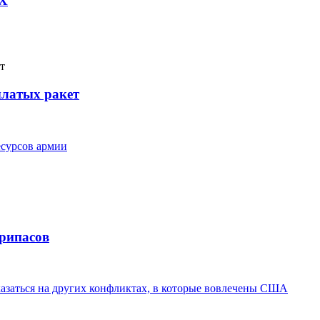
AX
ылатых ракет
сурсов армии
припасов
казаться на других конфликтах, в которые вовлечены США