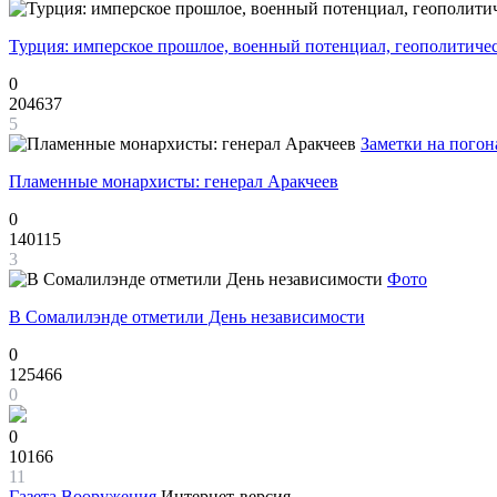
Турция: имперское прошлое, военный потенциал, геополитиче
0
204637
5
Заметки на погон
Пламенные монархисты: генерал Аракчеев
0
140115
3
Фото
В Сомалилэнде отметили День независимости
0
125466
0
0
10166
11
Газета
Вооружения
Интернет-версия