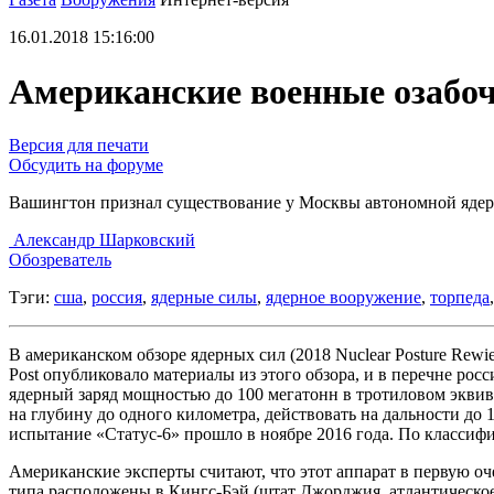
16.01.2018 15:16:00
Американские военные озабоч
Версия для печати
Обсудить на форуме
Вашингтон признал существование у Москвы автономной яде
Александр Шарковский
Обозреватель
Тэги:
сша
,
россия
,
ядерные силы
,
ядерное вооружение
,
торпеда
В американском обзоре ядерных сил (2018 Nuclear Posture Re
Post опубликовало материалы из этого обзора, и в перечне ро
ядерный заряд мощностью до 100 мегатонн в тротиловом экви
на глубину до одного километра, действовать на дальности до 
испытание «Статус-6» прошло в ноябре 2016 года. По классиф
Американские эксперты считают, что этот аппарат в первую о
типа расположены в Кингс-Бэй (штат Джорджия, атлантическое