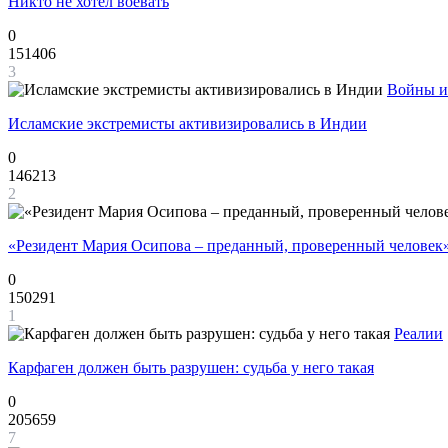
Никто не хотел воевать
0
151406
3
Войны и
Исламские экстремисты активизировались в Индии
0
146213
2
«Резидент Мария Осипова – преданный, проверенный человек
0
150291
1
Реалии
Карфаген должен быть разрушен: судьба у него такая
0
205659
7