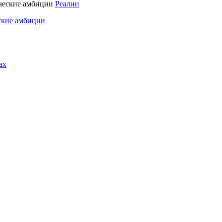
Реалии
ские амбиции
ах