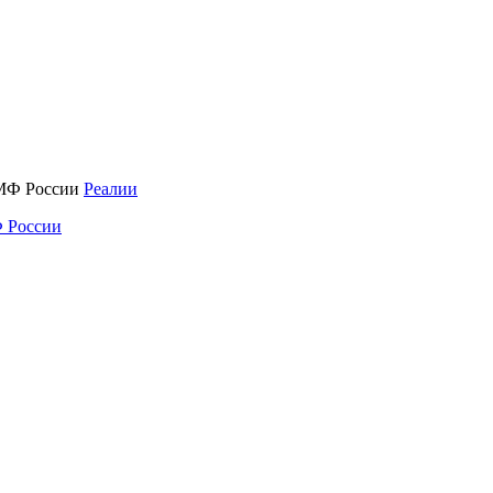
Реалии
 России