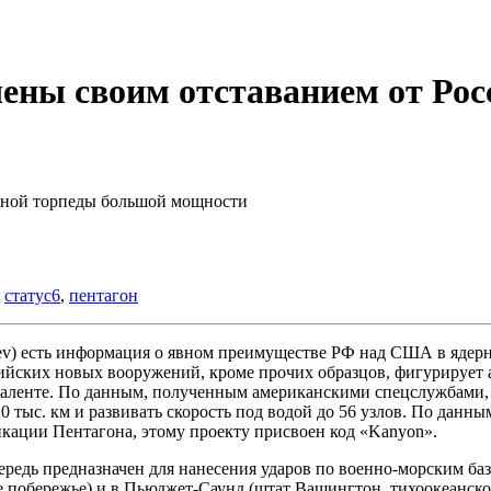
ены своим отставанием от Рос
рной торпеды большой мощности
,
статус6
,
пентагон
wiev) есть информация о явном преимуществе РФ над США в ядер
ссийских новых вооружений, кроме прочих образцов, фигурирует 
валенте. По данным, полученным американскими спецслужбами,
10 тыс. км и развивать скорость под водой до 56 узлов. По дан
икации Пентагона, этому проекту присвоен код «Kanyon».
чередь предназначен для нанесения ударов по военно-морским б
 побережье) и в Пьюджет-Саунд (штат Вашингтон, тихоокеанско