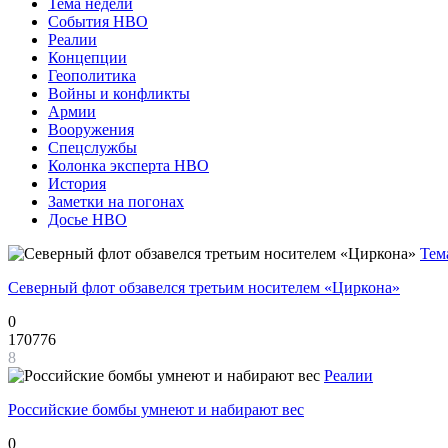
Тема недели
События НВО
Реалии
Концепции
Геополитика
Войны и конфликты
Армии
Вооружения
Спецслужбы
Колонка эксперта НВО
История
Заметки на погонах
Досье НВО
Тем
Северный флот обзавелся третьим носителем «Циркона»
0
170776
8
Реалии
Российские бомбы умнеют и набирают вес
0