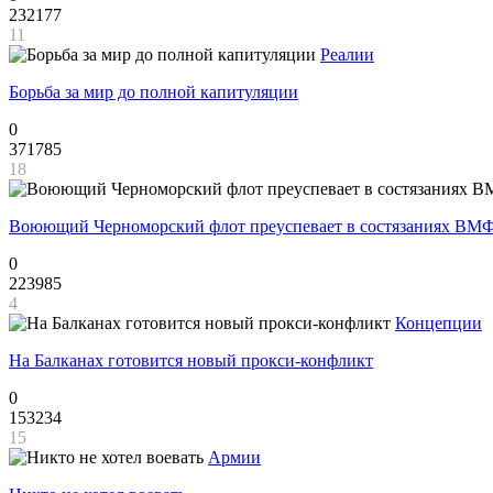
232177
11
Реалии
Борьба за мир до полной капитуляции
0
371785
18
Воюющий Черноморский флот преуспевает в состязаниях ВМФ
0
223985
4
Концепции
На Балканах готовится новый прокси-конфликт
0
153234
15
Армии