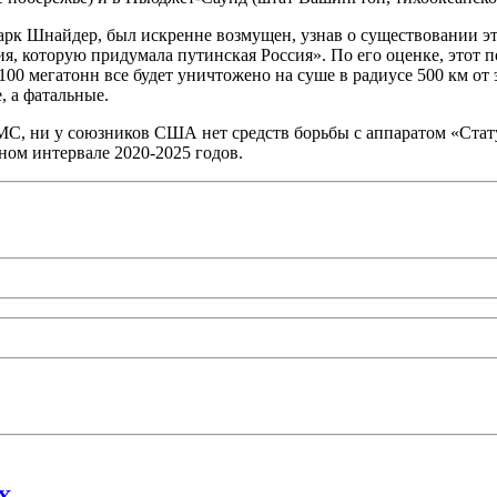
к Шнайдер, был искренне возмущен, узнав о существовании эт
жия, которую придумала путинская Россия». По его оценке, это
00 мегатонн все будет уничтожено на суше в радиусе 500 км от
, а фатальные.
ВМС, ни у союзников США нет средств борьбы с аппаратом «Стат
ном интервале 2020-2025 годов.