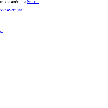
Реалии
ские амбиции
ах