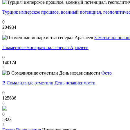
Турция: имперское прошлое, военный потенциал, геополитиче
0
204934
5
Заметки на погон
Пламенные монархисты: генерал Аракчеев
0
140174
3
Фото
В Сомалилэнде отметили День независимости
0
125636
0
0
5323
1
Газета
Вооружения
Интернет-версия