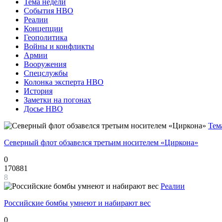
Тема недели
События НВО
Реалии
Концепции
Геополитика
Войны и конфликты
Армии
Вооружения
Спецслужбы
Колонка эксперта НВО
История
Заметки на погонах
Досье НВО
Тем
Северный флот обзавелся третьим носителем «Циркона»
0
170881
8
Реалии
Российские бомбы умнеют и набирают вес
0