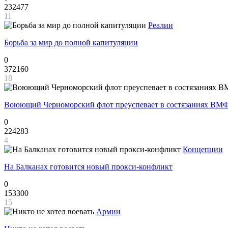
232477
11
Реалии
Борьба за мир до полной капитуляции
0
372160
18
Воюющий Черноморский флот преуспевает в состязаниях ВМФ
0
224283
4
Концепции
На Балканах готовится новый прокси-конфликт
0
153300
15
Армии