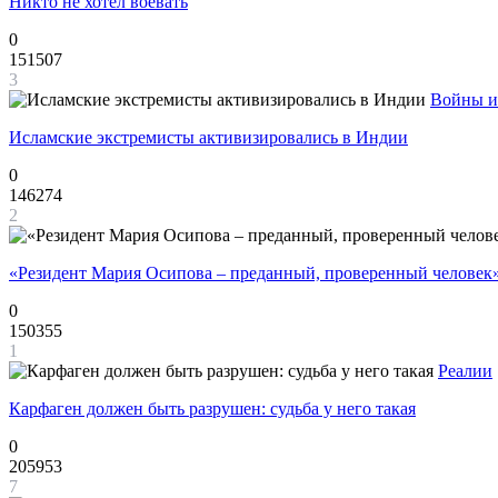
Никто не хотел воевать
0
151507
3
Войны и
Исламские экстремисты активизировались в Индии
0
146274
2
«Резидент Мария Осипова – преданный, проверенный человек
0
150355
1
Реалии
Карфаген должен быть разрушен: судьба у него такая
0
205953
7