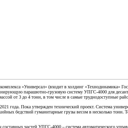
комплекса «Универсал» (входит в холдинг «Технодинамика» Гос
ланирующую парашютно-грузовую систему УПГС-4000 для десант
ассой от 3 до 4 тонн, в том числе в самые труднодоступные рай
21 года. Пока утвержден технический проект. Система универс
ихийных бедствий гуманитарные грузы весом в несколько тонн. 
ы составных частей УПГС-4000 – система автоматического упра