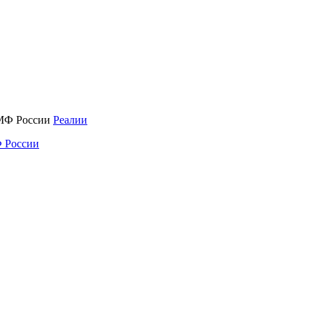
Реалии
 России