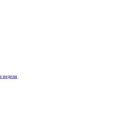
а недели