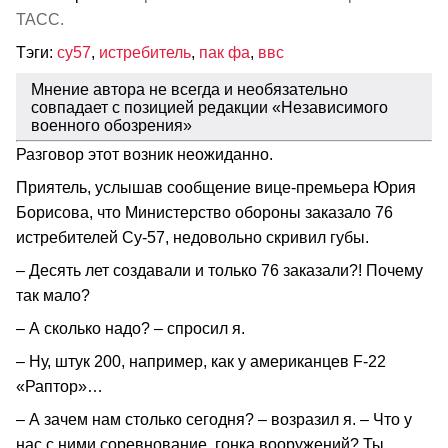
ТАСС.
Тэги:
су57
,
истребитель
,
пак фа
,
ввс
Мнение автора не всегда и необязательно
совпадает с позицией редакции «Независимого
военного обозрения»
Разговор этот возник неожиданно.
Приятель, услышав сообщение вице‑премьера Юрия
Борисова, что Министерство обороны заказало 76
истребителей Су‑57, недовольно скривил губы.
– Десять лет создавали и только 76 заказали?! Почему
так мало?
– А сколько надо? – спросил я.
– Ну, штук 200, например, как у американцев F‑22
«Раптор»…
– А зачем нам столько сегодня? – возразил я. – Что у
нас с ними соревнование, гонка вооружений? Ты