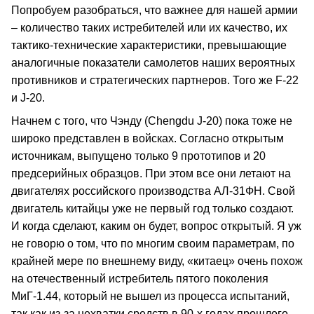
Попробуем разобраться, что важнее для нашей армии
– количество таких истребителей или их качество, их
тактико‑технические характеристики, превышающие
аналогичные показатели самолетов наших вероятных
противников и стратегических партнеров. Того же F‑22
и J‑20.
Начнем с того, что Чэнду (Chengdu J‑20) пока тоже не
широко представлен в войсках. Согласно открытым
источникам, выпущено только 9 прототипов и 20
предсерийных образцов. При этом все они летают на
двигателях российского производства АЛ‑31ФН. Свой
двигатель китайцы уже не первый год только создают.
И когда сделают, каким он будет, вопрос открытый. Я уж
не говорю о том, что по многим своим параметрам, по
крайней мере по внешнему виду, «китаец» очень похож
на отечественный истребитель пятого поколения
МиГ‑1.44, который не вышел из процесса испытаний,
так как из‑за нехватки средств в 90-х годах прошлого