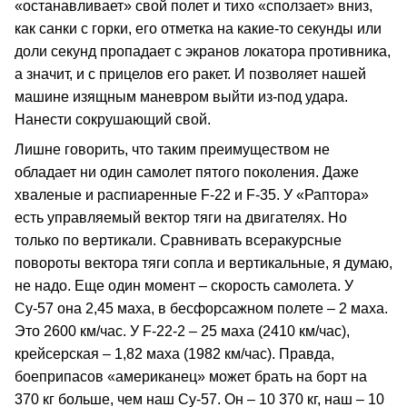
«останавливает» свой полет и тихо «сползает» вниз,
как санки с горки, его отметка на какие‑то секунды или
доли секунд пропадает с экранов локатора противника,
а значит, и с прицелов его ракет. И позволяет нашей
машине изящным маневром выйти из‑под удара.
Нанести сокрушающий свой.
Лишне говорить, что таким преимуществом не
обладает ни один самолет пятого поколения. Даже
хваленые и распиаренные F‑22 и F‑35. У «Раптора»
есть управляемый вектор тяги на двигателях. Но
только по вертикали. Сравнивать всеракурсные
повороты вектора тяги сопла и вертикальные, я думаю,
не надо. Еще один момент – скорость самолета. У
Су‑57 она 2,45 маха, в бесфорсажном полете – 2 маха.
Это 2600 км/час. У F‑22‑2 – 25 маха (2410 км/час),
крейсерская – 1,82 маха (1982 км/час). Правда,
боеприпасов «американец» может брать на борт на
370 кг больше, чем наш Су‑57. Он – 10 370 кг, наш – 10