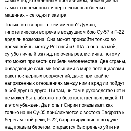
самым подготовленным противником, воюющим на
самых современных и перспективных боевых
машинах – сегодня и завтра.
Только вот вопрос: с кем именно? Думаю,
гипотетическая встреча в воздушном бою Су‑57 и F‑22
вряд ли возможна. Она может произойти только во
время войны между Россией и США, а она, на мой,
сугубо личный взгляд, не очень реалистична, потому
что может привести к гибели человечества. Две страны,
обладающие самыми большими в мире потенциалами
ракетно‑ядерных вооружений, даже при крайне
напряженных отношениях между ними вряд ли пойдут
в бой друг на друга. Ни там, ни там в руководстве нет и
не может быть абсолютно безответственных людей. Я
в этом убежден. Да и опыт Сирии показывает, как
только наши Су‑35 приближаются с востока Евфрата к
берегам этой реки, F‑22, барражирующие в воздухе
над правым берегом, стараются быстренько уйти на