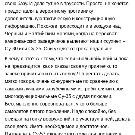
свою базу. И дело тут не в трусости. Просто, не хочется
предоставлять вероятному противнику
дополнительную тактическую и конструкционную
информацию. Похожее происходит и в воздухе над
Черным и Балтийским морями, когда на перехват
американских разведчиков вылетают наши «сухие» –
Су‑30 или Су‑35. Они уходят от греха подальше.
К чему я это? А к тому, что если «большой» войны пока
не предвидится, как я сказал своему приятелю, то
зачем горячиться и гнать волну? Перестать делать,
мягко говоря, очень конкурентные по сравнению с
самыми лучшими зарубежными истребителями свои
многофункциональные Су‑35 с двумя плюсами.
Бессмысленно соревноваться, у кого больше
самолетов пятого поколения. Надо спокойно, без
оглядки на гонку вооружений, не участвуя в ней, делать
свое дело. Иметь необходимое и достаточное.
Пятнадцать Су‑57 к концу этого года для поставки в