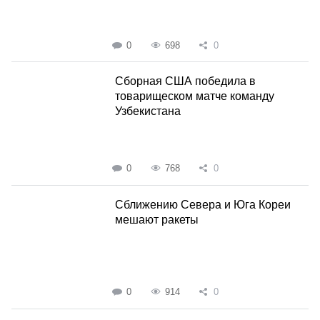
0
698
0
Сборная США победила в
товарищеском матче команду
Узбекистана
0
768
0
Сближению Севера и Юга Кореи
мешают ракеты
0
914
0