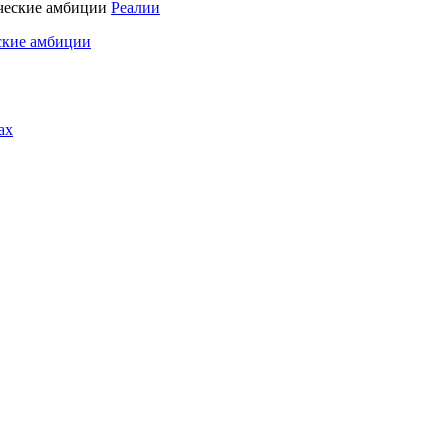
Реалии
ские амбиции
ах