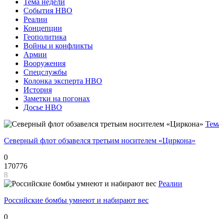
Тема недели
События НВО
Реалии
Концепции
Геополитика
Войны и конфликты
Армии
Вооружения
Спецслужбы
Колонка эксперта НВО
История
Заметки на погонах
Досье НВО
Тем
Северный флот обзавелся третьим носителем «Циркона»
0
170776
8
Реалии
Российские бомбы умнеют и набирают вес
0