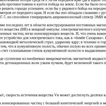
дьба противостояния и куется победа на земле. Если бы было по
 решить гораздо успешнее, если бы у рядового бойца на передн
ометров от переднего края. И если бы оно обладало схожими с р
ПГ-7, но способное генерировать широкополосный спектр ЭМИ м
ями последних лет в области конструирования постоянных магни
о вещества (ВВ) в мощный импульс электромагнитного излучени
енных частиц легко ионизирующих веществ. И, что очень важно 
е устройство для электрического тока, как в «бомбе Сахарова»
ижидкой металлической струе, ударному ядру; в технике и горн
я тем, что в кумулятивную полость, обычно полую во всех прим
за счет схлопывания стенок кумулятивной полости и выдавливани
иде суспензии из ниобиевых микромагнитов, магнитной жидкос
ти детонационных волн узким пучком, будет величиной такого п
с, скорость истечения вещества Vв может достигнуть десятки к
а ионизированных частиц с большой кинетической энергией и 