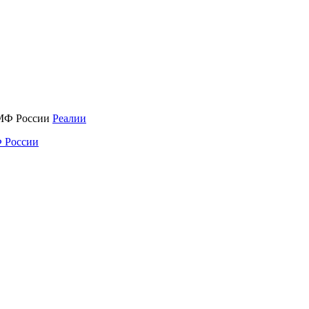
Реалии
 России