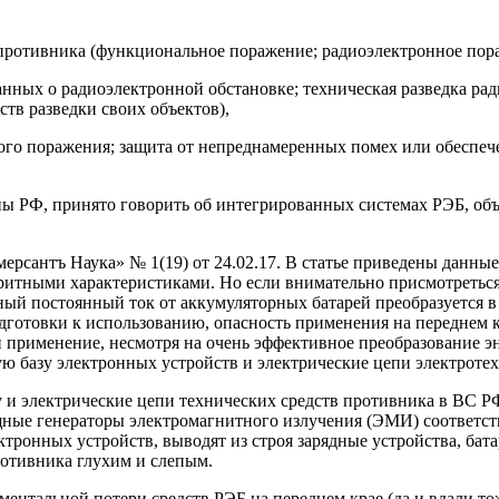
противника (функциональное поражение; радиоэлектронное пор
анных о радиоэлектронной обстановке; техническая разведка р
ств разведки своих объектов),
ного поражения; защита от непреднамеренных помех или обеспеч
ы РФ, принято говорить об интегрированных системах РЭБ, об
рсантъ Наука» № 1(19) от 24.02.17. В статье приведены данные
итными характеристиками. Но если внимательно присмотреться,
ный постоянный ток от аккумуляторных батарей преобразуется в
подготовки к использованию, опасность применения на переднем 
ти применение, несмотря на очень эффективное преобразование
ю базу электронных устройств и электрические цепи электротех
у и электрические цепи технических средств противника в ВС Р
щные генераторы электромагнитного излучения (ЭМИ) соответст
тронных устройств, выводят из строя зарядные устройства, бат
ротивника глухим и слепым.
ментальной потери средств РЭБ на переднем крае (да и вдали тож