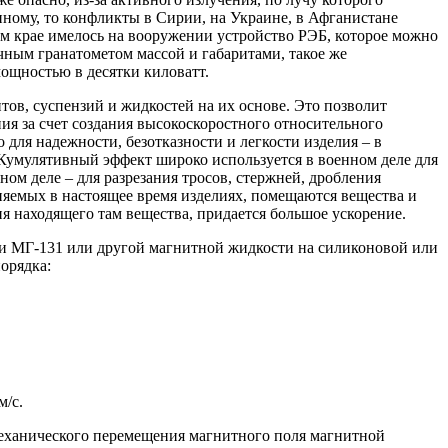
-иному, то конфликты в Сирии, на Украине, в Афганистане
ем крае имелось на вооружении устройство РЭБ, которое можно
учным гранатометом массой и габаритами, такое же
ощностью в десятки киловатт.
тов, суспензий и жидкостей на их основе. Это позволит
я за счет создания высокоскоростного относительного
для надежности, безотказности и легкости изделия – в
. Кумулятивный эффект широко используется в военном деле для
ом деле – для разрезания тросов, стержней, дробления
еняемых в настоящее время изделиях, помещаются вещества и
я находящего там вещества, придается большое ускорение.
ти МГ-131 или другой магнитной жидкости на силиконовой или
орядка:
м/с.
механического перемещения магнитного поля магнитной