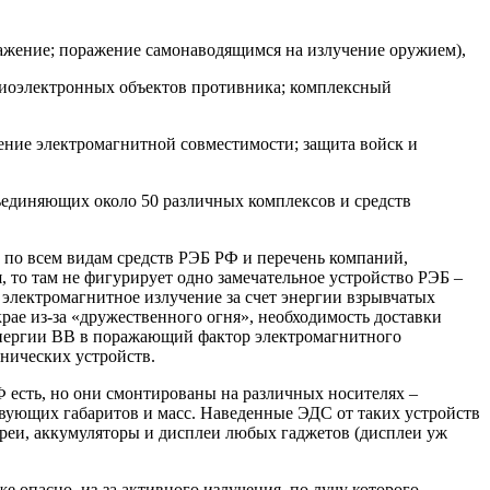
ажение; поражение самонаводящимся на излучение оружием),
адиоэлектронных объектов противника; комплексный
ение электромагнитной совместимости; защита войск и
ъединяющих около 50 различных комплексов и средств
 по всем видам средств РЭБ РФ и перечень компаний,
 то там не фигурирует одно замечательное устройство РЭБ –
 электромагнитное излучение за счет энергии взрывчатых
крае из-за «дружественного огня», необходимость доставки
 энергии ВВ в поражающий фактор электромагнитного
нических устройств.
Ф есть, но они смонтированы на различных носителях –
вующих габаритов и масс. Наведенные ЭДС от таких устройств
ареи, аккумуляторы и дисплеи любых гаджетов (дисплеи уж
е опасно, из-за активного излучения, по лучу которого