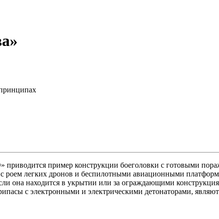
ва»
 принципах
ВО» приводится пример конструкции боеголовки с готовыми по
бы с роем легких дронов и беспилотными авиационными платфор
 если она находится в укрытии или за ограждающими конструкц
припасы с электронными и электрическими детонаторами, являют