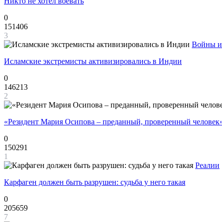
Никто не хотел воевать
0
151406
3
Войны и
Исламские экстремисты активизировались в Индии
0
146213
2
«Резидент Мария Осипова – преданный, проверенный человек
0
150291
1
Реалии
Карфаген должен быть разрушен: судьба у него такая
0
205659
7