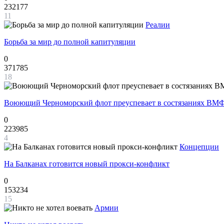
232177
11
Реалии
Борьба за мир до полной капитуляции
0
371785
18
Воюющий Черноморский флот преуспевает в состязаниях ВМФ
0
223985
4
Концепции
На Балканах готовится новый прокси-конфликт
0
153234
15
Армии