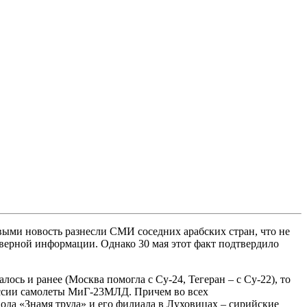
ыми новость разнесли СМИ соседних арабских стран, что не
верной информации. Однако 30 мая этот факт подтвердило
сь и ранее (Москва помогла с Су-24, Тегеран – с Су-22), то
руссии самолеты МиГ-23МЛД. Причем во всех
ода «Знамя труда» и его филиала в Луховицах – сирийские