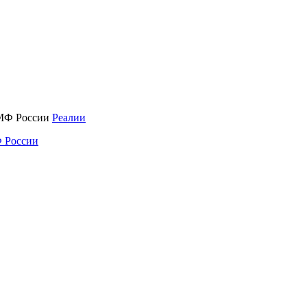
Реалии
 России