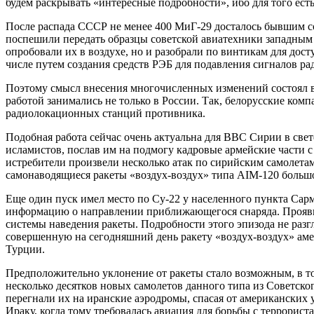
будем раскрывать «интересные подробности», ибо для того есть
После распада СССР не менее 400 МиГ-29 досталось бывшим с
поспешили передать образцы советской авиатехники западным
опробовали их в воздухе, но и разобрали по винтикам для до
числе путем создания средств РЭБ для подавления сигналов ра
Поэтому смысл внесения многочисленных изменений состоял в
работой занимались не только в России. Так, белорусские к
радиолокационных станций противника.
Подобная работа сейчас очень актуальна для ВВС Сирии в све
исламистов, послав им на подмогу кадровые армейские части с
истребители произвели несколько атак по сирийским самолета
самонаводящиеся ракеты «воздух-воздух» типа AIM-120 больш
Еще один пуск имел место по Су-22 у населенного пункта Сар
информацию о направлении приближающегося снаряда. Проявив
системы наведения ракеты. Подробности этого эпизода не разг
совершенную на сегодняшний день ракету «воздух-воздух» аме
Турции.
Предположительно уклонение от ракеты стало возможным, в то
несколько десятков новых самолетов данного типа из Советс
перегнали их на иранские аэродромы, спасая от американских 
Ираку, когда тому требовалась авиация для борьбы с террорис