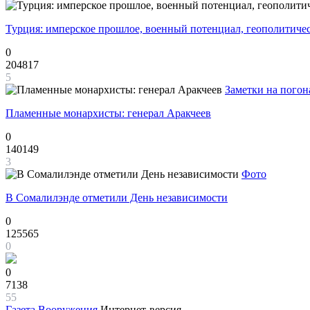
Турция: имперское прошлое, военный потенциал, геополитиче
0
204817
5
Заметки на погон
Пламенные монархисты: генерал Аракчеев
0
140149
3
Фото
В Сомалилэнде отметили День независимости
0
125565
0
0
7138
55
Газета
Вооружения
Интернет-версия