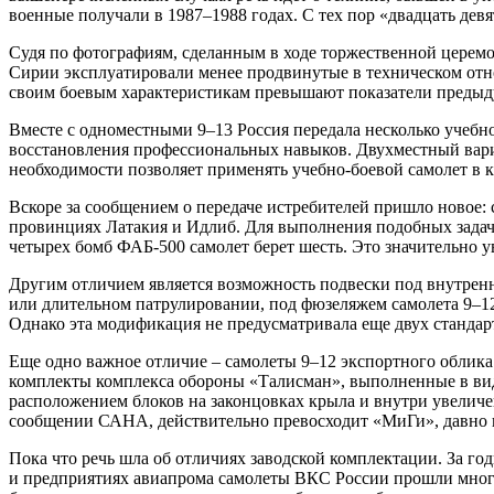
военные получали в 1987–1988 годах. С тех пор «двадцать де
Судя по фотографиям, сделанным в ходе торжественной церем
Сирии эксплуатировали менее продвинутые в техническом от
своим боевым характеристикам превышают показатели предыд
Вместе с одноместными 9–13 Россия передала несколько учебн
восстановления профессиональных навыков. Двухместный вариа
необходимости позволяет применять учебно-боевой самолет в к
Вскоре за сообщением о передаче истребителей пришло новое
провинциях Латакия и Идлиб. Для выполнения подобных задач 
четырех бомб ФАБ-500 самолет берет шесть. Это значительно 
Другим отличием является возможность подвески под внутренн
или длительном патрулировании, под фюзеляжем самолета 9–12
Однако эта модификация не предусматривала еще двух стандар
Еще одно важное отличие – самолеты 9–12 экспортного облика
комплекты комплекса обороны «Талисман», выполненные в вид
расположением блоков на законцовках крыла и внутри увеличен
сообщении САНА, действительно превосходит «МиГи», давно
Пока что речь шла об отличиях заводской комплектации. За го
и предприятиях авиапрома самолеты ВКС России прошли много