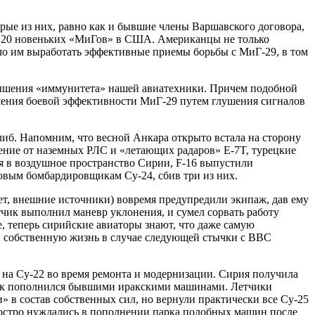
рые из них, равно как и бывшие члены Варшавского договора,
ив 20 новеньких «МиГов» в США. Американцы не только
ило им выработать эффективные приемы борьбы с МиГ-29, в том
вышения «иммунитета» нашей авиатехники. Причем подобной
шения боевой эффективности МиГ-29 путем глушения сигналов
иб. Напомним, что весной Анкара открыто встала на сторону
дение от наземных РЛС и «летающих радаров» E-7T, турецкие
дя в воздушное пространство Сирии, F-16 выпустили
овым бомбардировщикам Су-24, сбив три из них.
ет, внешние источники) вовремя предупредили экипаж, дав ему
ик выполнил маневр уклонения, и сумел сорвать работу
е, теперь сирийские авиаторы знают, что даже самую
и собственную жизнь в случае следующей стычки с ВВС
на Су-22 во время ремонта и модернизации. Сирия получила
парк пополнился бывшими иракскими машинами. Летчики
» в состав собственных сил, но вернули практически все Су-25
е остро нуждались в пополнении парка подобных машин после