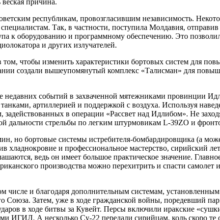
 веская причина.
оветским республикам, провозгласившим независимость. Некото
 специалистам. Так, в частности, поступила Молдавия, отправ
ступа к оборудованию и программному обеспечению. Это позвол
диолокатора и других излучателей.
 том, чтобы изменить характеристики бортовых систем для по
омпании создали вышеупомянутый комплекс «Талисман» для повы
те недавних событий в захваченной мятежниками провинции Идл
 танками, артиллерией и поддержкой с воздуха. Используя наве
м, задействованных в операции «Рассвет над Идлибом». Не захо
ой дальности стрельбы по легким штурмовикам L-39ZO и фронт
мин, но бортовые системы истребителя-бомбардировщика (а мож
 хладнокровие и профессиональное мастерство, сирийский летч
лашаются, ведь он имеет большое практическое значение. Главно
риканского производства можно перехитрить и спасти самолет 
м числе и благодаря дополнительным системам, установленным 
кого Союза. Затем, уже в ходе гражданской войны, поредевший 
ударов в ходе битвы за Кувейт. Персы включили иракские «сушки
тами ИГИЛ. А несколько Су-22 передали сирийцам, коль скоро т