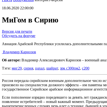
18.06.2020 22:00:00
МиГом в Сирию
Версия для печати
Обсудить на форуме
Авиация Арабской Республики усилилась дополнительными па
Владимир Карнозов
Об авторе:
Владимир Александрович Карнозов – военный ана
Тэги:
миг29
,
сирия
,
цахал
,
шайрат
,
зрк с300пм2
,
с200
Россия передала сирийским военным дополнительное число ис
произвело на специалистов должного эффекта – им памятны м
государственное Сирийское арабское информационное агентство
Если пополнение изрядно поредевшего за девять лет гражданско
появление истребителей – новый важный момент. Предыдущая 
вышеперечисленных случаях речь идет о технике, бывшей в уп