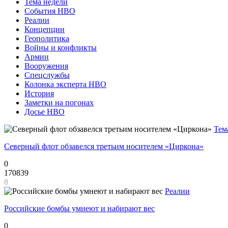
Тема недели
События НВО
Реалии
Концепции
Геополитика
Войны и конфликты
Армии
Вооружения
Спецслужбы
Колонка эксперта НВО
История
Заметки на погонах
Досье НВО
Тем
Северный флот обзавелся третьим носителем «Циркона»
0
170839
8
Реалии
Российские бомбы умнеют и набирают вес
0