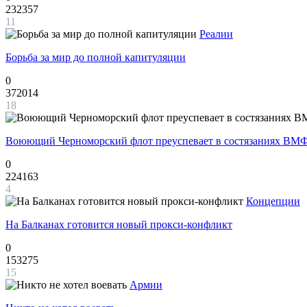
232357
11
Реалии
Борьба за мир до полной капитуляции
0
372014
18
Воюющий Черноморский флот преуспевает в состязаниях ВМФ
0
224163
4
Концепции
На Балканах готовится новый прокси-конфликт
0
153275
15
Армии