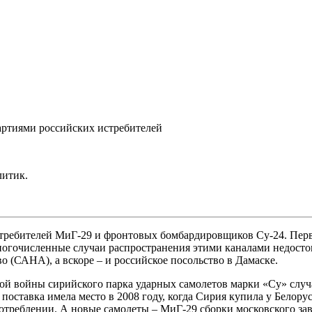
ртиями российских истребителей
литик.
требителей МиГ-29 и фронтовых бомбардировщиков Су-24. Перв
ногочисленные случаи распространения этими каналами недосто
 (САНА), а вскоре – и российское посольство в Дамаске.
й войны сирийского парка ударных самолетов марки «Су» случало
поставка имела место в 2008 году, когда Сирия купила у Бело
отреблении. А новые самолеты – МиГ-29 сборки московского зав