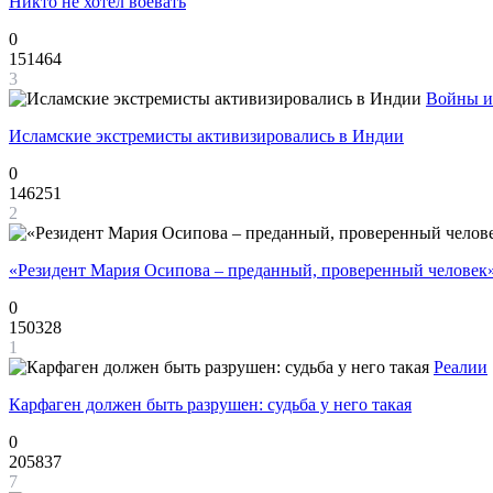
Никто не хотел воевать
0
151464
3
Войны и
Исламские экстремисты активизировались в Индии
0
146251
2
«Резидент Мария Осипова – преданный, проверенный человек
0
150328
1
Реалии
Карфаген должен быть разрушен: судьба у него такая
0
205837
7