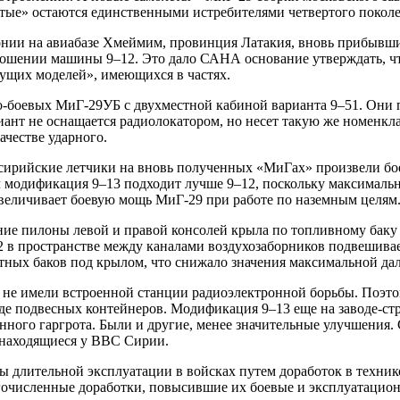
вятые» остаются единственными истребителями четвертого покол
онии на авиабазе Хмеймим, провинция Латакия, вновь прибывш
ношении машины 9–12. Это дало САНА основание утверждать, ч
ущих моделей», имеющихся в частях.
о-боевых МиГ-29УБ с двухместной кабиной варианта 9–51. Они 
нт не оснащается радиолокатором, но несет такую же номенкла
ачестве ударного.
: сирийские летчики на вновь полученных «МиГах» произвели б
модификация 9–13 подходит лучше 9–12, поскольку максимальный
увеличивает боевую мощь МиГ-29 при работе по наземным целям
ие пилоны левой и правой консолей крыла по топливному баку о
 в пространстве между каналами воздухозаборников подвешивае
тных баков под крылом, что снижало значения максимальной да
 не имели встроенной станции радиоэлектронной борьбы. Поэто
е подвесных контейнеров. Модификация 9–13 еще на заводе-стр
ного гаргрота. Были и другие, менее значительные улучшения. 
 находящиеся у ВВС Сирии.
ды длительной эксплуатации в войсках путем доработок в техни
численные доработки, повысившие их боевые и эксплуатационн