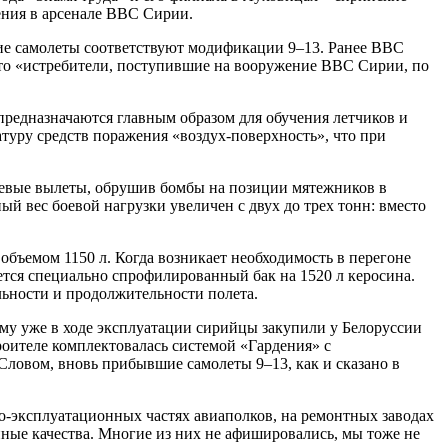
ения в арсенале ВВС Сирии.
ие самолеты соответствуют модификации 9–13. Ранее ВВС
то «истребители, поступившие на вооружение ВВС Сирии, по
предназначаются главным образом для обучения летчиков и
туру средств поражения «воздух-поверхность», что при
оевые вылеты, обрушив бомбы на позиции мятежников в
 вес боевой нагрузки увеличен с двух до трех тонн: вместо
.
бъемом 1150 л. Когда возникает необходимость в перегоне
тся специально спрофилированный бак на 1520 л керосина.
льности и продолжительности полета.
му уже в ходе эксплуатации сирийцы закупили у Белоруссии
оителе комплектовалась системой «Гардения» с
Словом, вновь прибывшие самолеты 9–13, как и сказано в
ко-эксплуатационных частях авиаполков, на ремонтных заводах
ые качества. Многие из них не афишировались, мы тоже не