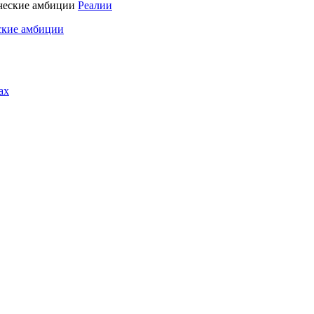
Реалии
ские амбиции
ах