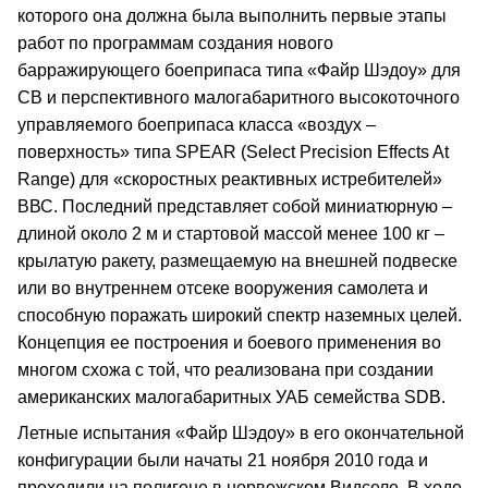
которого она должна была выполнить первые этапы
работ по программам создания нового
барражирующего боеприпаса типа «Файр Шэдоу» для
СВ и перспективного малогабаритного высокоточного
управляемого боеприпаса класса «воздух –
поверхность» типа SPEAR (Select Precision Effects At
Range) для «скоростных реактивных истребителей»
ВВС. Последний представляет собой миниатюрную –
длиной около 2 м и стартовой массой менее 100 кг –
крылатую ракету, размещаемую на внешней подвеске
или во внутреннем отсеке вооружения самолета и
способную поражать широкий спектр наземных целей.
Концепция ее построения и боевого применения во
многом схожа с той, что реализована при создании
американских малогабаритных УАБ семейства SDB.
Летные испытания «Файр Шэдоу» в его окончательной
конфигурации были начаты 21 ноября 2010 года и
проходили на полигоне в норвежском Видселе. В ходе