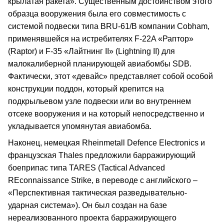
крылатая ракета». Существенным достоинством этого
образца вооружения была его совместимость с
системой подвески типа BRU-61/B компании Cobham,
применявшейся на истребителях F-22A «Раптор»
(Raptor) и F-35 «Лайтнинг II» (Lightning II) для
малокалиберной планирующей авиабомбы SDB.
Фактически, этот «девайс» представляет собой особой
конструкции поддон, который крепится на
подкрыльевом узле подвески или во внутреннем
отсеке вооружения и на который непосредственно и
укладывается упомянутая авиабомба.
Наконец, немецкая Rheinmetall Defence Electronics и
французская Thales предложили барражирующий
боеприпас типа TARES (Tactical Advanced
REconnaissance Strike, в переводе с английского –
«Перспективная тактическая разведывательно-
ударная система»). Он был создан на базе
нереализованного проекта барражирующего