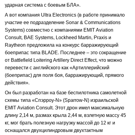
ударная система с боевым БЛА».
А вот компания Ultra Electronics (в работе принимало
участие ее подразделение Sonar & Communications
Systems) совместно с компаниями EMIT Aviation
Consult, BAE Systems, Lockheed Martin, Praxis и
Raytheon предложила на конкурс барражирующий
боеприпас типа BLADE. Последнее – это сокращение
от Battlefield Loitering Artillery Direct Effect, что можно
перевести с английского как «Артиллерийский
(боеприпас) для поля боя, барражирующий, прямого
действия».
Он был разработан на базе беспилотника самолетной
схемы типа «Спэрроу-N» (Sparrow-N) израильской
EMIT Aviation Consult. Этот дрон имел максимальную
длину 2,14 м, размах крыла 2,44 м, взлетную массу 45
кг, мог брать полезную нагрузку массой до 12 кг и
оснащался двухцилиндровым двухтактным