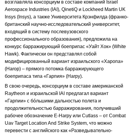
возглавляла консорциум в составе компаний Israel
Aerospace Industries (IAI), QinetiQ и Lockheed Martin UK
Insys (Insys), а также Университета Крэнфилда (франко-
британский научно-исследовательский университет,
входящий в систему послевузовского
профессионального образования), предложила на
конкурс барражирующий боеприпас «Уайт Хок» (White
Hawk). Фактически он представлял собой
модифицированный вариант израильского «Харопа»
(Harop) – прямого потомка барражирующего
боеприпаса типа «Гарпия» (Harpy).
В свою очередь, консорциум в составе американской
Raytheon и израильской IAI предлагал вариант
«Гарпии» с бóльшими дальностью полета и
продолжительностью барражирования, получивший
рабочее обозначение E-Harpy или Cutlass – от Combat
Uav Target Location And Strike System, что можно
перевести с английского как «Разведывательно-