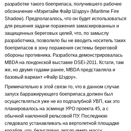
разработке такого боеприпаса, получившего рабочее
обозначение «Мэритайм Файр Шэдоу» (Maritime Fire
Shadow). Предполагалось, что он будет использоваться
для решения задачи поражения замаскированных и
защищенных береговых целей, что, по замыслу
разработчика, позволило бы не вводить носитель таких
боеприпасов в зону поражения системы береговой
обороны противника. Разработка демонстрировалась
MBDA на лондонской выставке DSEi-2011. Кстати, там
же, но двумя годами ранее, MBDA представляла и
базовый вариант «Файр Шэдоу».
Примечательно в этой связи то, что в данном случае
запуск барражирующего боеприпаса должен был
осуществляться уже не из подпалубной УВП, как это
планировалось на эсминце УРО проекта 45, а с
обычной наклонной рельсовой ПУ. Последнюю
следовало устанавливать на вертолетной площадке
корабля, что, безусловно, могло иметь массу