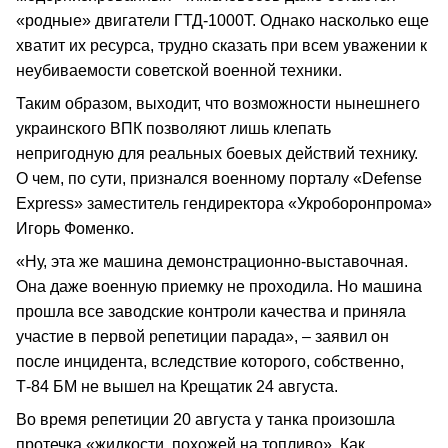
«родные» двигатели ГТД-1000Т. Однако насколько еще
хватит их ресурса, трудно сказать при всем уважении к
неубиваемости советской военной техники.
Таким образом, выходит, что возможности нынешнего
украинского ВПК позволяют лишь клепать
непригодную для реальных боевых действий технику.
О чем, по сути, признался военному порталу «Defense
Express» заместитель гендиректора «Укроборонпрома»
Игорь Фоменко.
«Ну, эта же машина демонстрационно-выставочная.
Она даже военную приемку не проходила. Но машина
прошла все заводские контроли качества и приняла
участие в первой репетиции парада», – заявил он
после инцидента, вследствие которого, собственно,
Т-84 БМ не вышел на Крещатик 24 августа.
Во время репетиции 20 августа у танка произошла
протечка «жидкости, похожей на топливо». Как