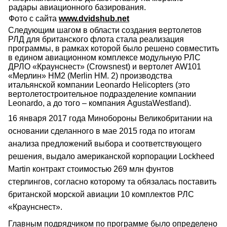
радары авиационного базирования.
Фото с сайта
www.dvidshub.net
Следующим шагом в области создания вертолетов
РЛД для британского флота стала реализация
программы, в рамках которой было решено совместить
в едином авиационном комплексе модульную РЛС
ДРЛО «Краунснест» (Crowsnest) и вертолет AW101
«Мерлин» HM2 (Merlin HM. 2) производства
итальянской компании Leonardo Helicopters (это
вертолетостроительное подразделение компании
Leonardo, а до того – компания AgustaWestland).
16 января 2017 года Минобороны Великобритании на
основании сделанного в мае 2015 года по итогам
анализа предложений выбора и соответствующего
решения, выдало американской корпорации Lockheed
Martin контракт стоимостью 269 млн фунтов
стерлингов, согласно которому та обязалась поставить
британской морской авиации 10 комплектов РЛС
«Краунснест».
Главным подрядчиком по программе было определено