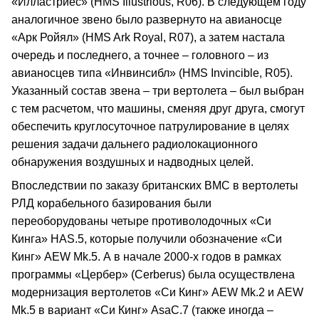
«Илластриес» (HMS Illustrious, R06). В следующем году
аналогичное звено было развернуто на авианосце
«Арк Ройял» (HMS Ark Royal, R07), а затем настала
очередь и последнего, а точнее – головного – из
авианосцев типа «Инвинсибл» (HMS Invincible, R05).
Указанный состав звена – три вертолета – был выбран
с тем расчетом, что машины, сменяя друг друга, смогут
обеспечить круглосуточное патрулирование в целях
решения задачи дальнего радиолокационного
обнаружения воздушных и надводных целей.
Впоследствии по заказу британских ВМС в вертолеты
РЛД корабельного базирования были
переоборудованы четыре противолодочных «Си
Кинга» HAS.5, которые получили обозначение «Си
Кинг» AEW Mk.5. А в начале 2000-х годов в рамках
программы «Цербер» (Cerberus) была осуществлена
модернизация вертолетов «Си Кинг» AEW Mk.2 и AEW
Mk.5 в вариант «Си Кинг» AsaC.7 (также иногда –