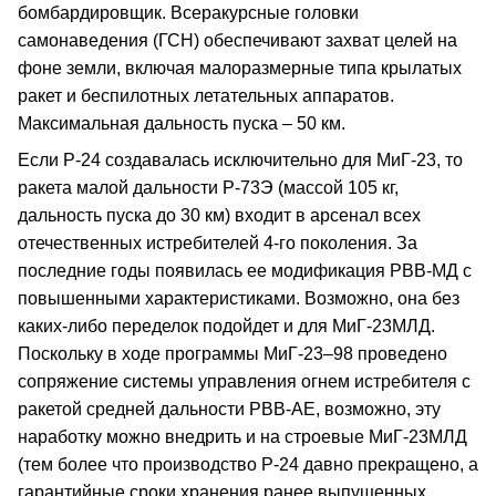
бомбардировщик. Всеракурсные головки
самонаведения (ГСН) обеспечивают захват целей на
фоне земли, включая малоразмерные типа крылатых
ракет и беспилотных летательных аппаратов.
Максимальная дальность пуска – 50 км.
Если Р-24 создавалась исключительно для МиГ-23, то
ракета малой дальности Р-73Э (массой 105 кг,
дальность пуска до 30 км) входит в арсенал всех
отечественных истребителей 4-го поколения. За
последние годы появилась ее модификация РВВ-МД с
повышенными характеристиками. Возможно, она без
каких-либо переделок подойдет и для МиГ-23МЛД.
Поскольку в ходе программы МиГ-23–98 проведено
сопряжение системы управления огнем истребителя с
ракетой средней дальности РВВ-АЕ, возможно, эту
наработку можно внедрить и на строевые МиГ-23МЛД
(тем более что производство Р-24 давно прекращено, а
гарантийные сроки хранения ранее выпущенных