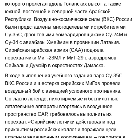
которого пролегал вдоль Голанских высот, а также
южной, восточной и северной части Арабской
Республики. Воздушно-космические силы (ВКС) России
были представлены многоцелевыми истребителями
Су-35С, фронтовыми бомбардировщиками Су-24М и
Су-34 с авиабазы Хмеймим в провинции Латакия.
Сирийская арабская армия (САА) подняла
перехватчики МиГ-23МЛ и МиГ-29 с аэродромов
Сейкаль и Думэйр в окрестностях Дамаска.
В ходе выполнения учебного задания пара Су-35С
ВКС России и шестерка сирийских МиГов провели
воздушный бой с авиацией условного противника.
Согласно легенде, пилотируемые и беспилотные
летательные аппараты вторглись в воздушное
пространство САР, требовалось выполнить их
перехват. «Сирийские летчики действовали под
прикрытием российских коллег и поражали цели
штатным авиационным вооружением, – говорится в