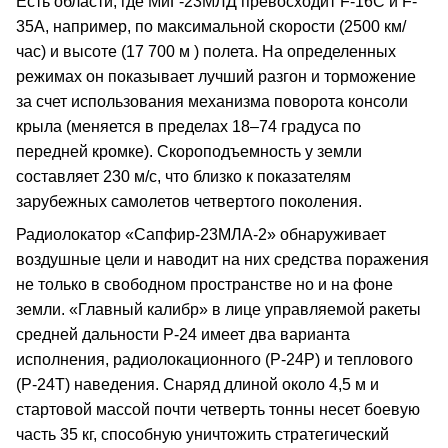
Есть области, где МиГ-23МЛД превосходит F-16C и F-
35A, например, по максимальной скорости (2500 км/
час) и высоте (17 700 м ) полета. На определенных
режимах он показывает лучший разгон и торможение
за счет использования механизма поворота консоли
крыла (меняется в пределах 18–74 градуса по
передней кромке). Скороподъемность у земли
составляет 230 м/с, что близко к показателям
зарубежных самолетов четвертого поколения.
Радиолокатор «Сапфир-23МЛА-2» обнаруживает
воздушные цели и наводит на них средства поражения
не только в свободном пространстве но и на фоне
земли. «Главный калибр» в лице управляемой ракеты
средней дальности Р-24 имеет два варианта
исполнения, радиолокационного (Р-24Р) и теплового
(Р-24Т) наведения. Снаряд длиной около 4,5 м и
стартовой массой почти четверть тонны несет боевую
часть 35 кг, способную уничтожить стратегический