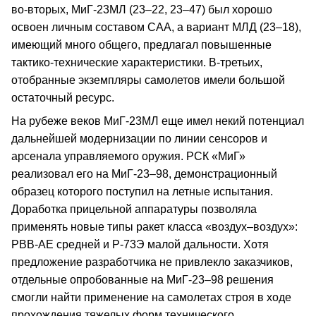
во-вторых, МиГ-23МЛ (23–22, 23–47) был хорошо
освоен личным составом САА, а вариант МЛД (23–18),
имеющий много общего, предлагал повышенные
тактико-технические характеристики. В-третьих,
отобранные экземпляры самолетов имели большой
остаточный ресурс.
На рубеже веков МиГ-23МЛ еще имел некий потенциал
дальнейшей модернизации по линии сенсоров и
арсенала управляемого оружия. РСК «МиГ»
реализовал его на МиГ-23–98, демонстрационный
образец которого поступил на летные испытания.
Доработка прицельной аппаратуры позволяла
применять новые типы ракет класса «воздух–воздух»:
РВВ-АЕ средней и Р-73Э малой дальности. Хотя
предложение разработчика не привлекло заказчиков,
отдельные опробованные на МиГ-23–98 решения
смогли найти применение на самолетах строя в ходе
прохождения тяжелых форм технического