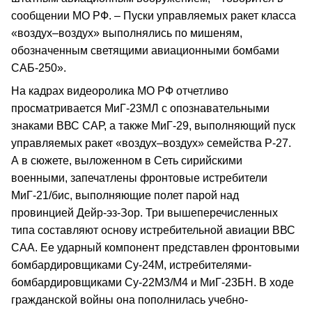
сообщении МО РФ. – Пуски управляемых ракет класса
«воздух–воздух» выполнялись по мишеням,
обозначенным светящими авиационными бомбами
САБ-250».
На кадрах видеоролика МО РФ отчетливо
просматривается МиГ-23МЛ с опознавательными
знаками ВВС САР, а также МиГ-29, выполняющий пуск
управляемых ракет «воздух–воздух» семейства Р-27.
А в сюжете, выложенном в Сеть сирийскими
военными, запечатлены фронтовые истребители
МиГ-21/бис, выполняющие полет парой над
провинцией Дейр-эз-Зор. Три вышеперечисленных
типа составляют основу истребительной авиации ВВС
САА. Ее ударный компонент представлен фронтовыми
бомбардировщиками Су-24М, истребителями-
бомбардировщиками Су-22М3/М4 и МиГ-23БН. В ходе
гражданской войны она пополнилась учебно-