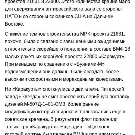
проектов 21631 и 22800. Этого количества крайне мало
для сдерживания антироссийского вала со стороны
НАТО и со стороны союзников США на Дальнем
Востоке.
Снижение темпов строительства МРК проекта 21631,
похоже, было с связано с завышенными ожиданиями
относительно скорейшего появления в составе ВМФ 18
малых ракетных кораблей проекта 22800 «Каракурт».
При меньшем по сравнению с «Буянами-М»
водоизмещении они должны были обладать более
высокими скоростными и мореходными качествами.
Но «Каракурты» споткнулись о двигатели. Питерский
завод «Звезда» не смог обеспечить серийную поставку
дизелей М-507Д-1–01-ОМЗ, более ранние
модификации которых широко использовались еще в
советские времена. В результате флот пополнили
только три «Каракурта». Еще один – «Циклон»,
который должен был передан ВМФ в прошлом году, –