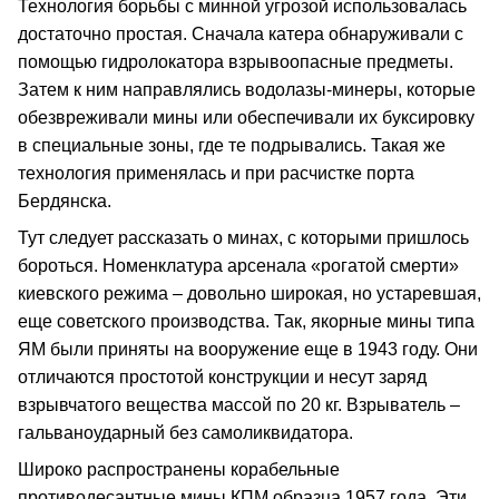
Технология борьбы с минной угрозой использовалась
достаточно простая. Сначала катера обнаруживали с
помощью гидролокатора взрывоопасные предметы.
Затем к ним направлялись водолазы-минеры, которые
обезвреживали мины или обеспечивали их буксировку
в специальные зоны, где те подрывались. Такая же
технология применялась и при расчистке порта
Бердянска.
Тут следует рассказать о минах, с которыми пришлось
бороться. Номенклатура арсенала «рогатой смерти»
киевского режима – довольно широкая, но устаревшая,
еще советского производства. Так, якорные мины типа
ЯМ были приняты на вооружение еще в 1943 году. Они
отличаются простотой конструкции и несут заряд
взрывчатого вещества массой по 20 кг. Взрыватель –
гальваноударный без самоликвидатора.
Широко распространены корабельные
противодесантные мины КПМ образца 1957 года. Эти