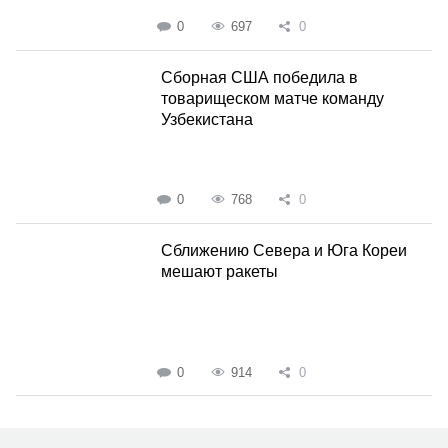
0
697
0
Сборная США победила в
товарищеском матче команду
Узбекистана
0
768
0
Сближению Севера и Юга Кореи
мешают ракеты
0
914
0