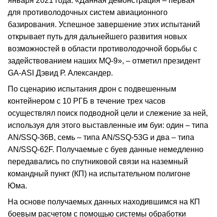
января 2021 года. «Данная демонстрация – первая
для противолодочных систем авиационного
базирования. Успешное завершение этих испытаний
открывает путь для дальнейшего развития новых
возможностей в области противолодочной борьбы с
задействованием наших MQ-9», – отметил президент
GA-ASI Дэвид Р. Александер.
По сценарию испытания дрон с подвешенным
контейнером с 10 РГБ в течение трех часов
осуществлял поиск подводной цели и слежение за ней,
используя для этого выставленные им буи: один – типа
AN/SSQ-36B, семь – типа AN/SSQ-53G и два – типа
AN/SSQ-62F. Получаемые с буев данные немедленно
передавались по спутниковой связи на наземный
командный пункт (КП) на испытательном полигоне
Юма.
На основе получаемых данных находившимся на КП
боевым расчетом с помощью системы обработки