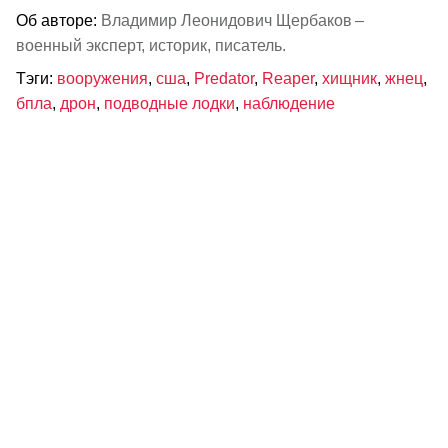
Об авторе:
Владимир Леонидович Щербаков –
военный эксперт, историк, писатель.
Тэги:
вооружения
,
сша
,
Predator
,
Reaper
,
хищник
,
жнец
,
бпла
,
дрон
,
подводные лодки
,
наблюдение