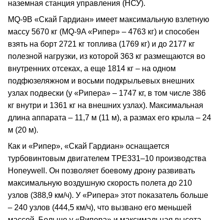
наземная станция управления (НСУ).
MQ-9B «Скай Гардиан» имеет максимальную взлетную
массу 5670 кг (MQ-9A «Рипер» – 4763 кг) и способен
взять на борт 2721 кг топлива (1769 кг) и до 2177 кг
полезной нагрузки, из которой 363 кг размещаются во
внутренних отсеках, а еще 1814 кг – на одном
подфюзеляжном и восьми подкрыльевых внешних
узлах подвески (у «Рипера» – 1747 кг, в том числе 386
кг внутри и 1361 кг на внешних узлах). Максимальная
длина аппарата – 11,7 м (11 м), а размах его крыла – 24
м (20 м).
Как и «Рипер», «Скай Гардиан» оснащается
турбовинтовым двигателем TPE331–10 производства
Honeywell. Он позволяет боевому дрону развивать
максимальную воздушную скорость полета до 210
узлов (388,9 км/ч). У «Рипера» этот показатель больше
– 240 узлов (444,5 км/ч), что вызвано его меньшей
массой. Больше у «Рипера» и максимальная высота