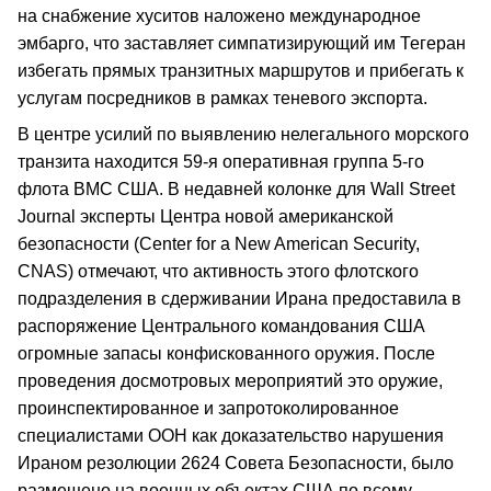
на снабжение хуситов наложено международное
эмбарго, что заставляет симпатизирующий им Тегеран
избегать прямых транзитных маршрутов и прибегать к
услугам посредников в рамках теневого экспорта.
В центре усилий по выявлению нелегального морского
транзита находится 59-я оперативная группа 5-го
флота ВМС США. В недавней колонке для Wall Street
Journal эксперты Центра новой американской
безопасности (Center for a New American Security,
CNAS) отмечают, что активность этого флотского
подразделения в сдерживании Ирана предоставила в
распоряжение Центрального командования США
огромные запасы конфискованного оружия. После
проведения досмотровых мероприятий это оружие,
проинспектированное и запротоколированное
специалистами ООН как доказательство нарушения
Ираном резолюции 2624 Совета Безопасности, было
размещено на военных объектах США по всему