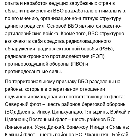
опыта и наработок ведущих зарубежных стран в
области применения ВБО разработало оптимальную,
по его мнению, организационно-штатную структуру
данного рода сил. Основой ВБО являются ракетно-
артиллерийские войска. Кроме того, ВБО структурно
включают в себя средства радиолокационного
обнаружения, радиоэлектронной борьбы (РЭБ),
радиоэлектронного противодействия (РЭП),
противовоздушной обороны (ПВО) и
противодесантные силы.
По территориальному признаку ВБО разделены на
районы, которые в оперативном отношении
подчинены командованию соответствующего флота:
Северный флот – шесть районов береговой обороны
(БО): Далянь, Инкоу, Циньхуандао, Тяньцзинь, Вэйхай и
Цзяонань; Восточный флот – шесть районов БО:
Ляньюньган, Усун, Динхай, Вэньчжоу, Ниндэ и Сямынь;
Южный флот – шесть районов БО: Чжаньцзян, Бэйхай,