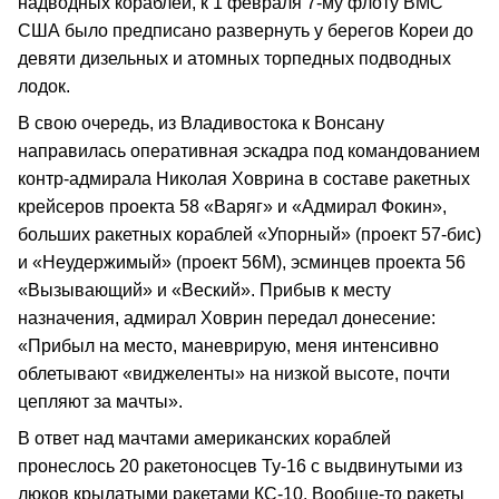
надводных кораблей, к 1 февраля 7-му флоту ВМС
США было предписано развернуть у берегов Кореи до
девяти дизельных и атомных торпедных подводных
лодок.
В свою очередь, из Владивостока к Вонсану
направилась оперативная эскадра под командованием
контр-адмирала Николая Ховрина в составе ракетных
крейсеров проекта 58 «Варяг» и «Адмирал Фокин»,
больших ракетных кораблей «Упорный» (проект 57-бис)
и «Неудержимый» (проект 56М), эсминцев проекта 56
«Вызывающий» и «Веский». Прибыв к месту
назначения, адмирал Ховрин передал донесение:
«Прибыл на место, маневрирую, меня интенсивно
облетывают «виджеленты» на низкой высоте, почти
цепляют за мачты».
В ответ над мачтами американских кораблей
пронеслось 20 ракетоносцев Ту-16 с выдвинутыми из
люков крылатыми ракетами КС-10. Вообще-то ракеты