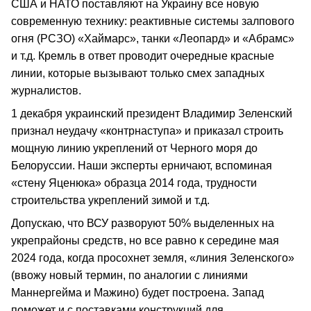
США и НАТО поставляют на Украину все новую
современную технику: реактивные системы залпового
огня (РСЗО) «Хаймарс», танки «Леопард» и «Абрамс»
и т.д. Кремль в ответ проводит очередные красные
линии, которые вызывают только смех западных
журналистов.
1 декабря украинский президент Владимир Зеленский
признал неудачу «контрнаступа» и приказал строить
мощную линию укреплений от Черного моря до
Белоруссии. Наши эксперты ерничают, вспоминая
«стену Яценюка» образца 2014 года, трудности
строительства укреплений зимой и т.д.
Допускаю, что ВСУ разворуют 50% выделенных на
укрепрайоны средств, но все равно к середине мая
2024 года, когда просохнет земля, «линия Зеленского»
(ввожу новый термин, по аналогии с линиями
Маннергейма и Мажино) будет построена. Запад
поможет и с поставками конструкций для