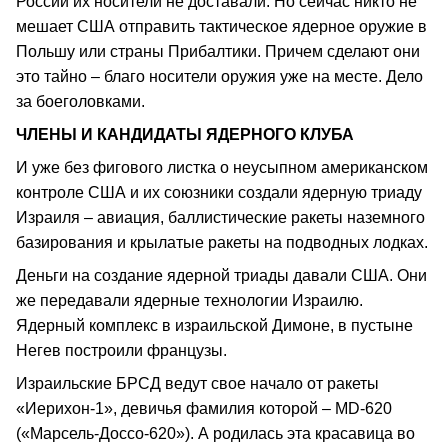
России их носители не доставали. Но сейчас никто не
мешает США отправить тактическое ядерное оружие в
Польшу или страны Прибалтики. Причем сделают они
это тайно – благо носители оружия уже на месте. Дело
за боеголовками.
ЧЛЕНЫ И КАНДИДАТЫ ЯДЕРНОГО КЛУБА
И уже без фигового листка о неусыпном американском
контроле США и их союзники создали ядерную триаду
Израиля – авиация, баллистические ракеты наземного
базирования и крылатые ракеты на подводных лодках.
Деньги на создание ядерной триады давали США. Они
же передавали ядерные технологии Израилю.
Ядерный комплекс в израильской Димоне, в пустыне
Негев построили французы.
Израильские БРСД ведут свое начало от ракеты
«Иерихон-1», девичья фамилия которой – MD-620
(«Марсель-Доссо-620»). А родилась эта красавица во