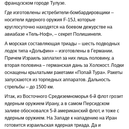
французском городе Тулузе.
Где изготовлены истребители-бомбардировщики –
носители ядерного оружия F-15J, которые
круглосуточно находятся на боевом дежурстве на
авиабазе «Тель-Ноф», – секрет Полишинеля.
А морская составляющая триады – шесть подводных
лодок типа «Дольфин» – изготовлены в Германии.
Причем Израиль заплатил за них лишь половину, а
вторая половина – германская дань за Холокост. Лодки
оснащены крылатыми ракетами «Попай Тура». Ракеты
запускаются из торпедных аппаратов. Дальность
стрельбы – до 1500 км.
Итак, из Восточного Средиземноморья 6-й флот грозит
ядерным оружием Ирану, а в самом Персидском
заливе обосновался 5-й американский флот, и тоже с
ядерным оружием. На Западе к нападению на Иран
готовится израильская ядерная триада. Да и