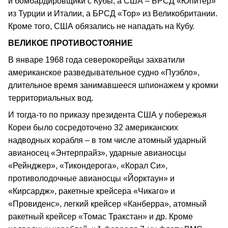
и бомбардировщики с Кубы, а США – БРСД «Юпитер»
из Турции и Италии, а БРСД «Тор» из Великобритании.
Кроме того, США обязались не нападать на Кубу.
ВЕЛИКОЕ ПРОТИВОСТОЯНИЕ
В январе 1968 года северокорейцы захватили
американское разведывательное судно «Пуэбло»,
длительное время занимавшееся шпионажем у кромки
территориальных вод.
И тогда-то по приказу президента США у побережья
Кореи было сосредоточено 32 американских
надводных корабля – в том числе атомный ударный
авианосец «Энтерпрайз», ударные авианосцы
«Рейнджер», «Тикондерога», «Корал Си»,
противолодочные авианосцы «Йорктаун» и
«Кирсардж», ракетные крейсера «Чикаго» и
«Провиденс», легкий крейсер «Канберра», атомный
ракетный крейсер «Томас Тракстан» и др. Кроме