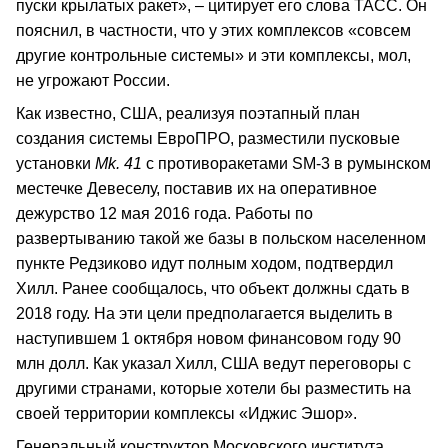
пуски крылатых ракет», – цитирует его слова ТАСС. Он
пояснил, в частности, что у этих комплексов «совсем
другие контрольные системы» и эти комплексы, мол,
не угрожают России.
Как известно, США, реализуя поэтапный план
создания системы ЕвроПРО, разместили пусковые
установки
Mk. 41
с противоракетами SM-3 в румынском
местечке Девеселу, поставив их на оперативное
дежурство 12 мая 2016 года. Работы по
развертыванию такой же базы в польском населенном
пункте Редзиково идут полным ходом, подтвердил
Хилл. Ранее сообщалось, что объект должны сдать в
2018 году. На эти цели предполагается выделить в
наступившем 1 октября новом финансовом году 90
млн долл. Как указал Хилл, США ведут переговоры с
другими странами, которые хотели бы разместить на
своей территории комплексы «Иджис Эшор».
Генеральный конструктор Московского института