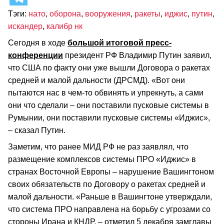
Тэги:
нато
,
оборона
,
вооружения
,
ракеты
,
иджис
,
путин
,
искандер
,
калибр нк
Сегодня в ходе
большой итоговой пресс-
конференции
президент РФ Владимир Путин заявил,
что США по факту они уже вышли Договора о ракетах
средней и малой дальности (ДРСМД). «Вот они
пытаются нас в чем-то обвинять и упрекнуть, а сами
они что сделали – они поставили пусковые системы в
Румынии, они поставили пусковые системы «Иджис»,
– сказал Путин.
Заметим, что ранее МИД РФ не раз заявлял, что
размещение комплексов системы ПРО «Иджис» в
странах Восточной Европы – нарушение Вашингтоном
своих обязательств по Договору о ракетах средней и
малой дальности. «Раньше в Вашингтоне утверждали,
что система ПРО направлена на борьбу с угрозами со
стороны Ирана и КНДР, – отметил 5 декабря замглавы