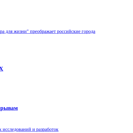
ура для жизни" преображает российские города
AX
рорывам
 исследований и разработок