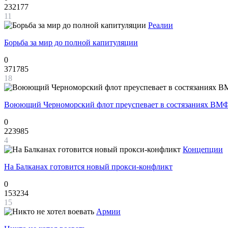
232177
11
Реалии
Борьба за мир до полной капитуляции
0
371785
18
Воюющий Черноморский флот преуспевает в состязаниях ВМФ
0
223985
4
Концепции
На Балканах готовится новый прокси-конфликт
0
153234
15
Армии