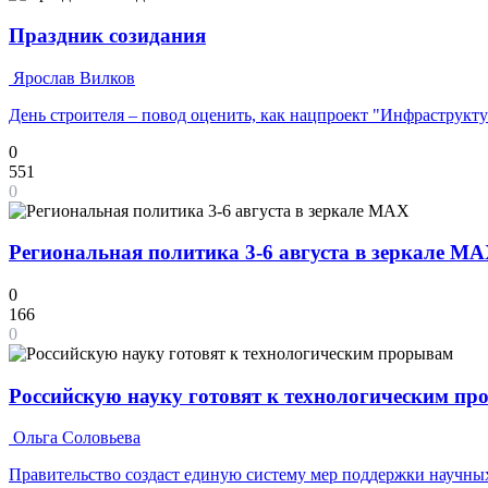
Праздник созидания
Ярослав Вилков
День строителя – повод оценить, как нацпроект "Инфраструкт
0
551
0
Региональная политика 3-6 августа в зеркале M
0
166
0
Российскую науку готовят к технологическим п
Ольга Соловьева
Правительство создаст единую систему мер поддержки научных