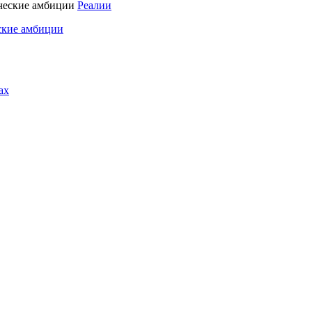
Реалии
ские амбиции
ах