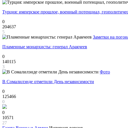
Турция: имперское прошлое, военный потенциал, геополитиче
0
204637
5
Заметки на погон
Пламенные монархисты: генерал Аракчеев
0
140115
3
Фото
В Сомалилэнде отметили День независимости
0
125466
0
0
10571
27
Газета
Воины и Армии
Интернет-версия