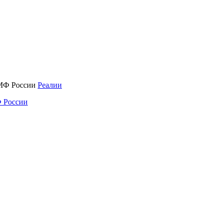
Реалии
 России