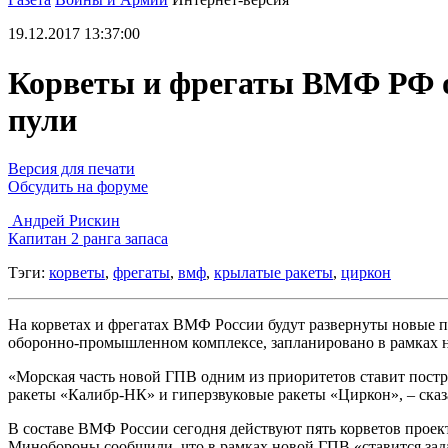
19.12.2017 13:37:00
Корветы и фрегаты ВМФ РФ о
пули
Версия для печати
Обсудить на форуме
Андрей Рискин
Капитан 2 ранга запаса
Тэги:
корветы
,
фрегаты
,
вмф
,
крылатые ракеты
,
циркон
На корветах и фрегатах ВМФ России будут развернуты новые 
оборонно-промышленном комплексе, запланировано в рамках н
«Морская часть новой ГПВ одним из приоритетов ставит пост
ракеты «Калибр-НК» и гиперзвуковые ракеты «Циркон», – сказа
В составе ВМФ России сегодня действуют пять корветов проект
Минобороны сообщили, что в рамках новой ГПВ «ставится зада