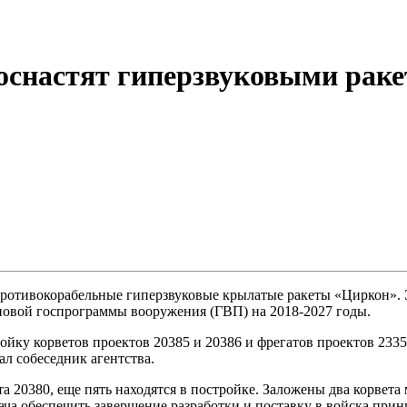
снастят гиперзвуковыми раке
противокорабельные гиперзвуковые крылатые ракеты «Циркон». 
овой госпрограммы вооружения (ГВП) на 2018-2027 годы.
ройку корветов проектов 20385 и 20386 и фрегатов проектов 2
л собеседник агентства.
а 20380, еще пять находятся в постройке. Заложены два корвета
ча обеспечить завершение разработки и поставку в войска при