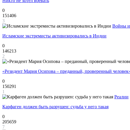
Никто не хотел воевать
0
151406
3
Войны и
Исламские экстремисты активизировались в Индии
0
146213
2
«Резидент Мария Осипова – преданный, проверенный человек
0
150291
1
Реалии
Карфаген должен быть разрушен: судьба у него такая
0
205659
7