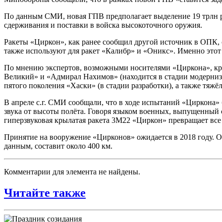
По данным СМИ, новая ГПВ предполагает выделение 19 трлн ру
сдерживания и поставки в войска высокоточного оружия.
Ракеты «Циркон», как ранее сообщил другой источник в ОПК, 
также используют для ракет «Калибр» и «Оникс». Именно этот 
По мнению экспертов, возможными носителями «Циркона», кро
Великий» и «Адмирал Нахимов» (находится в стадии модерниза
пятого поколения «Хаски» (в стадии разработки), а также тяж
В апреле с.г. СМИ сообщали, что в ходе испытаний «Циркона»
звука от высоты полёта. Говоря языком военных, выпущенный 
гиперзвуковая крылатая ракета 3М22 «Циркон» превращает вс
Принятие на вооружение «Цирконов» ожидается в 2018 году. 
данным, составит около 400 км.
Комментарии для элемента не найдены.
Читайте также