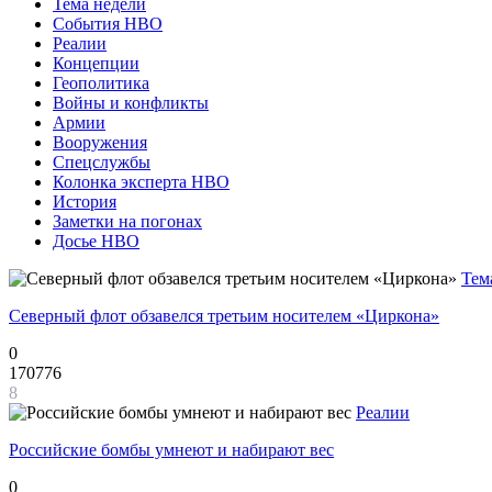
Тема недели
События НВО
Реалии
Концепции
Геополитика
Войны и конфликты
Армии
Вооружения
Спецслужбы
Колонка эксперта НВО
История
Заметки на погонах
Досье НВО
Тем
Северный флот обзавелся третьим носителем «Циркона»
0
170776
8
Реалии
Российские бомбы умнеют и набирают вес
0