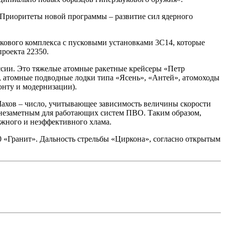
 Приоритеты новой программы – развитие сил ядерного
лкового комплекса с пусковыми установками 3С14, которые
проекта 22350.
ссии. Это тяжелые атомные ракетные крейсеры «Петр
, атомные подводные лодки типа «Ясень», «Антей», атомоходы
онту и модернизации).
 Махов – число, учитывающее зависимость величины скорости
о незаметным для работающих систем ПВО. Таким образом,
жного и неэффективного хлама.
 «Гранит». Дальность стрельбы «Циркона», согласно открытым