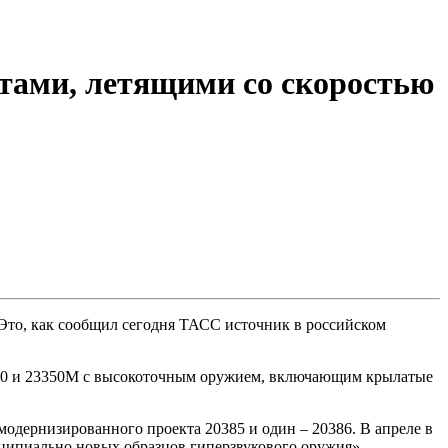
тами, летящими со скоростью
Это, как сообщил сегодня ТАСС источник в российском
3350 и 23350М с высокоточным оружием, включающим крылатые
 модернизированного проекта 20385 и один – 20386. В апреле в
нципиально новых образцов гиперзвукового оружия».