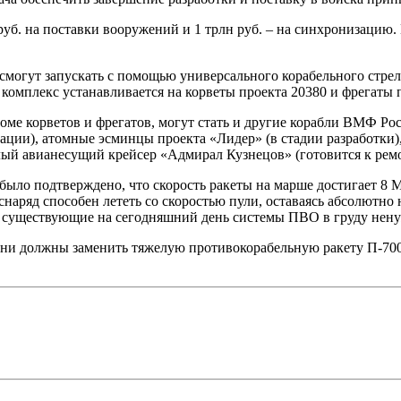
б. на поставки вооружений и 1 трлн руб. – на синхронизацию.
смогут запускать с помощью универсального корабельного стре
комплекс устанавливается на корветы проекта 20380 и фрегаты 
ме корветов и фрегатов, могут стать и другие корабли ВМФ Ро
ции), атомные эсминцы проекта «Лидер» (в стадии разработки)
ёлый авианесущий крейсер «Адмирал Кузнецов» (готовится к рем
 было подтверждено, что скорость ракеты на марше достигает 8
снаряд способен лететь со скоростью пули, оставаясь абсолютн
е существующие на сегодняшний день системы ПВО в груду нену
Они должны заменить тяжелую противокорабельную ракету П-700