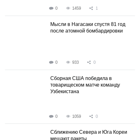
0
1459
1
Мысли в Нагасаки спустя 81 год
после атомной бомбардировки
0
933
0
Сборная США победила в
товарищеском матче команду
Узбекистана
0
1059
0
Сближению Севера и Юга Кореи
мешают ракеты