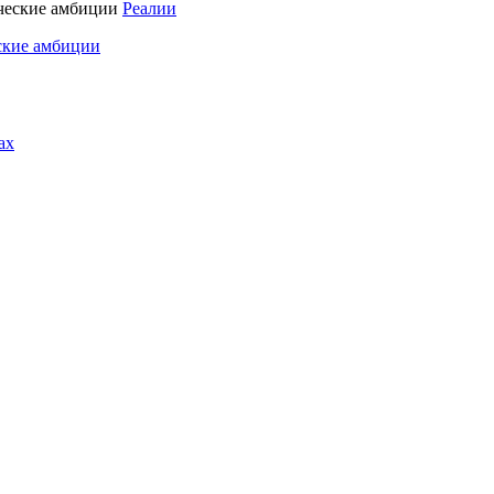
Реалии
ские амбиции
ах