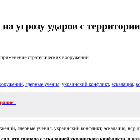
 на угрозу ударов с территор
 применение стратегических вооружений
вооружений
,
ядерные учения
,
украинский конфликт
,
эскалация
,
вс
краине"
сил, что совпало с эскалацией украинского конфликта, в ко