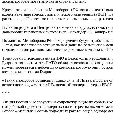
дроны, которые могут запускать страны Балтии.
Кроме того, из сообщений Минобороны РФ можно сделать вывод
входят Ракетные войска стратегического назначения (РВСН),
ракетоносцы. Но помимо них есть так называемые нестратеги
В Ленинградском и Центральном военных округах есть части и
дальнобойных ракетных систем типа «Искандер», «Калибр» ил
По данным Минобороны РФ, в ходе учения будут отработаны в
А там, как известно по официальным данным, размещено имен
самолетов и оперативно-тактические ракетные комплексы «Иск
Тренировки с использованием ТЯО в Белоруссии необходимы, 
Будрис заявил о том, что НАТО обладает возможностями для н
можем прорваться в небольшую крепость, которую они построи
комплексы», – сказал Будрис.
«Таких агрессоров остановит только сила. И Литва, и другие 
возможностей», – сказал «НГ» военный эксперт, ветеран РВС
* * *
Учения России и Белоруссии и сопровождающие их события ко
с отработкой применения ядерных сил интересны двумя момент
Второе – масштаб. Восемь подводных ракетоносцев одновременн