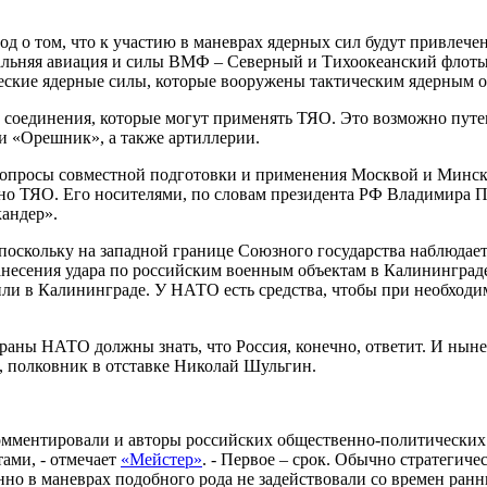
 о том, что к участию в маневрах ядерных сил будут привлече
 дальняя авиация и силы ВМФ – Северный и Тихоокеанский флот
ческие ядерные силы, которые вооружены тактическим ядерным 
 соединения, которые могут применять ТЯО. Это возможно путе
и «Орешник», а также артиллерии.
опросы совместной подготовки и применения Москвой и Минско
но ТЯО. Его носителями, по словам президента РФ Владимира П
андер».
поскольку на западной границе Союзного государства наблюдае
анесения удара по российским военным объектам в Калининграде
ли в Калининграде. У НАТО есть средства, чтобы при необходи
страны НАТО должны знать, что Россия, конечно, ответит. И ны
Н, полковник в отставке Николай Шульгин.
мментировали и авторы российских общественно-политических 
ами, - отмечает
«Мейстер»
. - Первое – срок. Обычно стратегич
о в маневрах подобного рода не задействовали со времен ранни