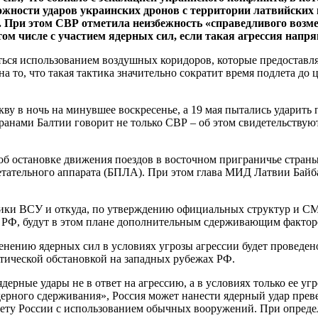
ожности ударов украинских дронов с территории латвийских
При этом СВР отметила неизбежность «справедливого возме
том числе с участием ядерных сил, если такая агрессия нап
аться использованием воздушных коридоров, которые предостав
 на то, что такая тактика значительно сократит время подлета д
кву в ночь на минувшее воскресенье, а 19 мая пытались ударит
странами Балтии говорит не только СВР – об этом свидетельств
б остановке движения поездов в восточном приграничье страны 
етательного аппарата (БПЛА). При этом глава МИД Латвии Байб
тники ВСУ и откуда, по утверждению официальных структур и С
в РФ, будут в этом плане дополнительным сдерживающим фактор
нию ядерных сил в условиях угрозы агрессии будет проведено в
итической обстановкой на западных рубежах РФ.
ядерные удары не в ответ на агрессию, а в условиях только ее 
рного сдерживания», Россия может нанести ядерный удар превен
итету России с использованием обычных вооружений. При опреде