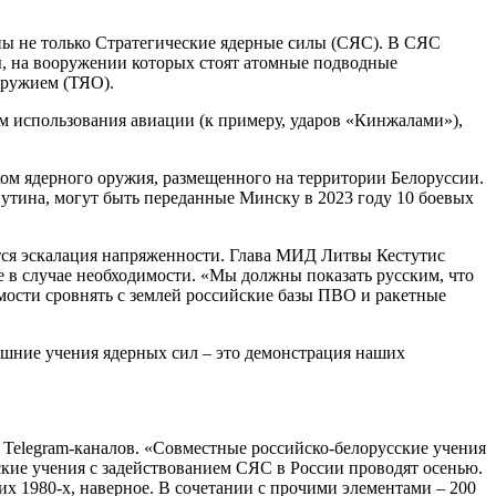
ны не только Стратегические ядерные силы (СЯС). В СЯС
ы, на вооружении которых стоят атомные подводные
оружием (ТЯО).
м использования авиации (к примеру, ударов «Кинжалами»),
м ядерного оружия, размещенного на территории Белоруссии.
утина, могут быть переданные Минску в 2023 году 10 боевых
тся эскалация напряженности. Глава МИД Литвы Кестутис
 в случае необходимости. «Мы должны показать русским, что
мости сровнять с землей российские базы ПВО и ракетные
нешние учения ядерных сил – это демонстрация наших
Telegram-каналов. «Совместные российско-белорусские учения
еские учения с задействованием СЯС в России проводят осенью.
х 1980-х, наверное. В сочетании с прочими элементами – 200