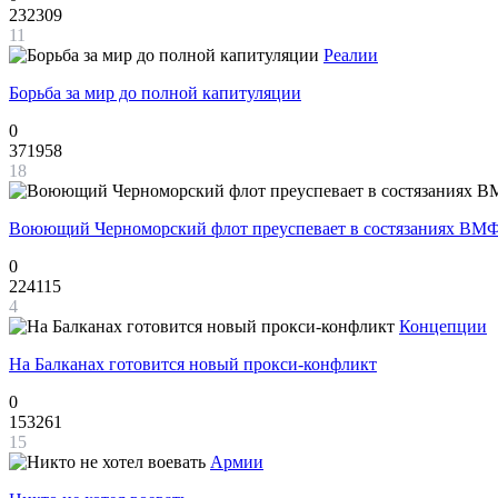
232309
11
Реалии
Борьба за мир до полной капитуляции
0
371958
18
Воюющий Черноморский флот преуспевает в состязаниях ВМФ
0
224115
4
Концепции
На Балканах готовится новый прокси-конфликт
0
153261
15
Армии