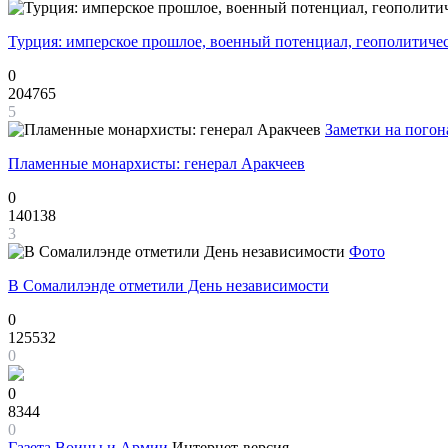
Турция: имперское прошлое, военный потенциал, геополитиче
0
204765
5
Заметки на погон
Пламенные монархисты: генерал Аракчеев
0
140138
3
Фото
В Сомалилэнде отметили День независимости
0
125532
0
0
8344
0
Газета
Воины и Армии
Интернет-версия