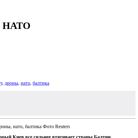
ии НАТО
у
,
дроны
,
нато
,
балтика
Фото Reuters
торый Киев все сильнее втягивает страны Балтии.