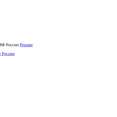
Реалии
 России