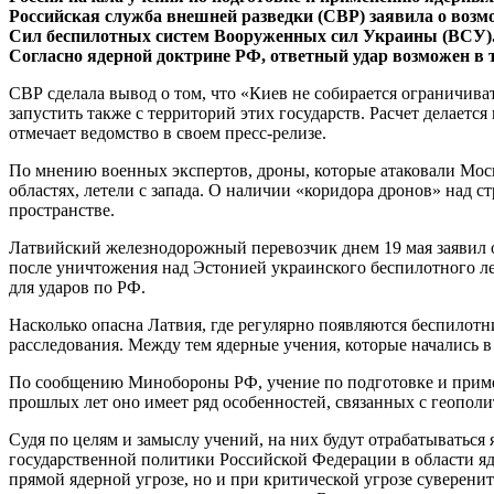
Российская служба внешней разведки (СВР) заявила о возм
Сил беспилотных систем Вооруженных сил Украины (ВСУ). 
Согласно ядерной доктрине РФ, ответный удар возможен в 
СВР сделала вывод о том, что «Киев не собирается ограничив
запустить также с территорий этих государств. Расчет делается
отмечает ведомство в своем пресс-релизе.
По мнению военных экспертов, дроны, которые атаковали Мос
областях, летели с запада. О наличии «коридора дронов» над 
пространстве.
Латвийский железнодорожный перевозчик днем 19 мая заявил о
после уничтожения над Эстонией украинского беспилотного л
для ударов по РФ.
Насколько опасна Латвия, где регулярно появляются беспило
расследования. Между тем ядерные учения, которые начались 
По сообщению Минобороны РФ, учение по подготовке и примене
прошлых лет оно имеет ряд особенностей, связанных с геопол
Судя по целям и замыслу учений, на них будут отрабатываться 
государственной политики Российской Федерации в области яде
прямой ядерной угрозе, но и при критической угрозе суверен