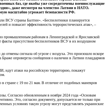
 военных баз, где якобы уже сосредоточены военнослужащие
здия», даже несмотря на членство Латвии в НАТО.
рямую масштабно угрожает безопасности РФ.
ляли ВСУ страны Балтии». «Беспилотники планируется
о целей и повысит эффективность террористических атак», –
ь по промышленным районам в Ленинградской и Ярославской
уют факты присутствия беспилотников ВСУ в их воздушном
до отмены сигнала об угрозе с воздуха. Это произошло вскоре
а Браже опровергла сообщения о наличии в Латвии плацдармов
МИ, идут атаки на российскую территорию, покажут
ом.
 стране с 19 по 21 мая. В отличие от подобных маневров
угрозы. Согласно обновленным в ноябре 2024 года «Основам
тивно. Это, согласно документу, допускается не только при
ленных условиях такую угрозу могут представлять украинские