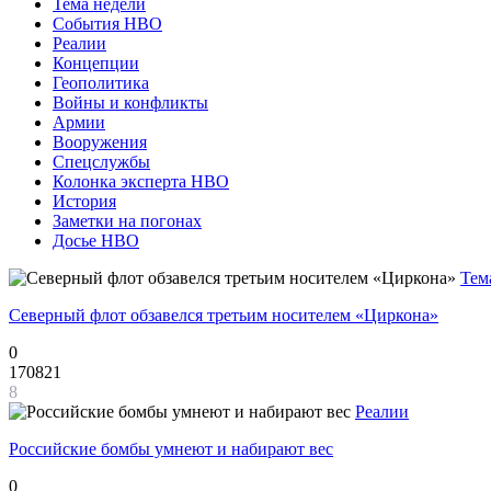
Тема недели
События НВО
Реалии
Концепции
Геополитика
Войны и конфликты
Армии
Вооружения
Спецслужбы
Колонка эксперта НВО
История
Заметки на погонах
Досье НВО
Тем
Северный флот обзавелся третьим носителем «Циркона»
0
170821
8
Реалии
Российские бомбы умнеют и набирают вес
0