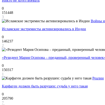
Никто не хотел воевать
0
151448
3
Войны и
Исламские экстремисты активизировались в Индии
0
146237
2
«Резидент Мария Осипова – преданный, проверенный человек
0
150317
1
Реалии
Карфаген должен быть разрушен: судьба у него такая
0
205790
7