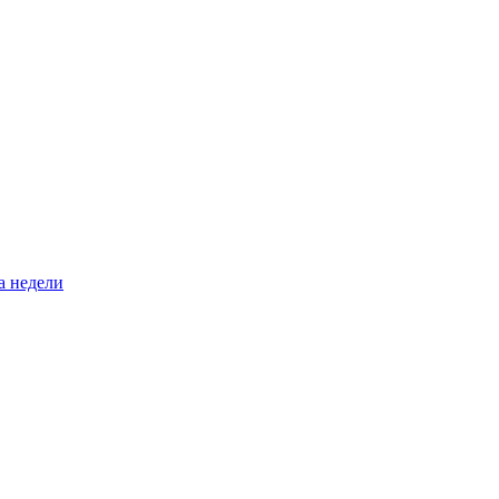
а недели