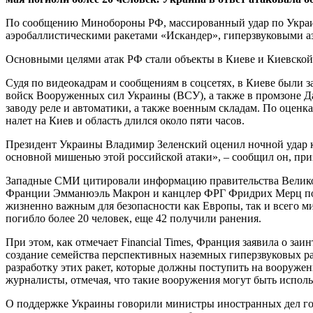
По сообщению Минобороны РФ, массированный удар по Украи
аэробаллистическими ракетами «Искандер», гиперзвуковыми 
Основными целями атак РФ стали объекты в Киеве и Киевской 
Судя по видеокадрам и сообщениям в соцсетях, в Киеве были
войск Вооруженных сил Украины (ВСУ), а также в промзоне Д
заводу реле и автоматики, а также военным складам. По оценк
налет на Киев и область длился около пяти часов.
Президент Украины Владимир Зеленский оценил ночной удар ка
основной мишенью этой российской атаки», – сообщил он, пр
Западные СМИ цитировали информацию правительства Великобр
Франции Эмманюэль Макрон и канцлер ФРГ Фридрих Мерц подт
жизненно важным для безопасности как Европы, так и всего мир
погибло более 20 человек, еще 42 получили ранения.
При этом, как отмечает Financial Times, Франция заявила о за
создание семейства перспективных наземных гиперзвуковых рак
разработку этих ракет, которые должны поступить на вооружен
журналисты, отмечая, что такие вооружения могут быть испол
О поддержке Украины говорили министры иностранных дел гос