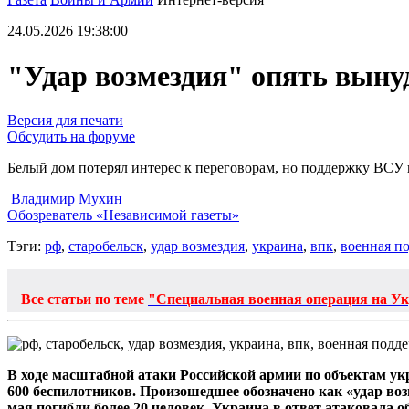
24.05.2026 19:38:00
"Удар возмездия" опять выну
Версия для печати
Обсудить на форуме
Белый дом потерял интерес к переговорам, но поддержку ВСУ
Владимир Мухин
Обозреватель «Независимой газеты»
Тэги:
рф
,
старобельск
,
удар возмездия
,
украина
,
впк
,
военная п
Все статьи по теме
"Специальная военная операция на У
В ходе масштабной атаки Российской армии по объектам у
600 беспилотников. Произошедшее обозначено как «удар воз
мая погибли более 20 человек. Украина в ответ атаковала о