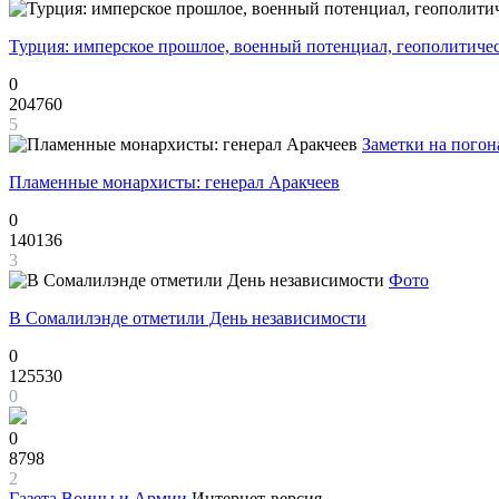
Турция: имперское прошлое, военный потенциал, геополитиче
0
204760
5
Заметки на погон
Пламенные монархисты: генерал Аракчеев
0
140136
3
Фото
В Сомалилэнде отметили День независимости
0
125530
0
0
8798
2
Газета
Воины и Армии
Интернет-версия