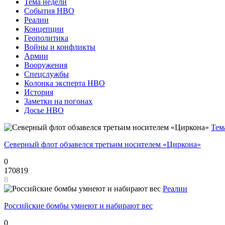
Тема недели
События НВО
Реалии
Концепции
Геополитика
Войны и конфликты
Армии
Вооружения
Спецслужбы
Колонка эксперта НВО
История
Заметки на погонах
Досье НВО
Тем
Северный флот обзавелся третьим носителем «Циркона»
0
170819
8
Реалии
Российские бомбы умнеют и набирают вес
0