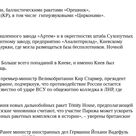
и, баллистическими ракетами «Орешник»,
 (КР), в том числе гиперзвуковыми «Цирконами».
ышленного завода «Артем» и в окрестностях штаба Сухопутных
онтному заводу, предприятию «Аналитприлад», Киевскому
еркви, где могла размещаться база беспилотников. Ночной
 Больше всего попаданий в Киеве, и именно Киев был
щь.
 премьер-министр Великобритании Кир Стармер, президент
ине, подчеркнув, что противодействие России остается
 известно об ударе ВСУ по общежитию колледжа в ЛНР, где
дания новых дальнобойных ракет Trinity House, предполагающей
цузские чиновники считают, что участие Парижа может ускорить
енных ракетных комплексов в истории», – уверены британские
 Ранее министр иностранных дел Германии Йоханн Вадефуль