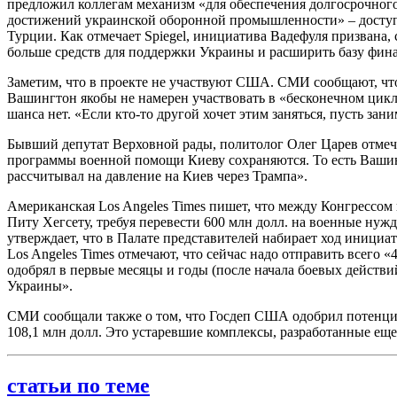
предложил коллегам механизм «для обеспечения долгосрочно
достижений украинской оборонной промышленности» – доступ 
Турции. Как отмечает Spiegel, инициатива Вадефуля призвана,
больше средств для поддержки Украины и расширить базу фин
Заметим, что в проекте не участвуют США. СМИ сообщают, чт
Вашингтон якобы не намерен участвовать в «бесконечном цикле
шанса нет. «Если кто-то другой хочет этим заняться, пусть за
Бывший депутат Верховной рады, политолог Олег Царев отмеча
программы военной помощи Киеву сохраняются. То есть Вашингт
рассчитывал на давление на Киев через Трампа».
Американская Los Angeles Times пишет, что между Конгрессо
Питу Хегсету, требуя перевести 600 млн долл. на военные ну
утверждает, что в Палате представителей набирает ход иници
Los Angeles Times отмечают, что сейчас надо отправить всего
одобрял в первые месяцы и годы (после начала боевых действи
Украины».
СМИ сообщали также о том, что Госдеп США одобрил потенци
108,1 млн долл. Это устаревшие комплексы, разработанные еще
статьи по теме