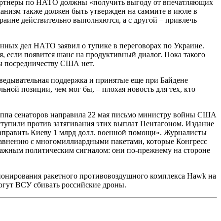
партнеры по НАТО должны «получить выгоду от впечатляющих
анизм также должен быть утвержден на саммите в июле в
краине действительно выполняются, а с другой – привлечь
нных дел НАТО заявил о тупике в переговорах по Украине.
я, если появится шанс на продуктивный диалог. Пока такого
ивы посредничеству США нет.
зведывательная поддержка и принятые еще при Байдене
ной позиции, чем мог бы, – плохая новость для тех, кто
руппа сенаторов направила 22 мая письмо министру войны США
ступили против затягивания этих выплат Пентагоном. Издание
направить Киеву 1 млрд долл. военной помощи». Журналисты
 сравнению с многомиллиардными пакетами, которые Конгресс
и важным политическим сигналом: они по-прежнему на стороне
ионирования ракетного противовоздушного комплекса Hawk на
омогут ВСУ сбивать российские дроны.