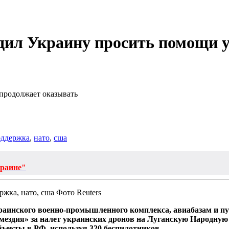
дил Украину просить помощи у
 продолжает оказывать
оддержка
,
нато
,
сша
краине"
Фото Reuters
краинского военно-промышленного комплекса, авиабазам и п
мездия» за налет украинских дронов на Луганскую Народную 
бъекты в РФ, используя 320 беспилотников.