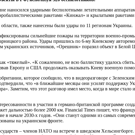
не наносился ударными беспилотными летательными аппаратам
аэробаллистическими ракетами «Кинжал» и крылатыми ракетами
области, также нанесены были удары по 11 регионам Украины.
 зафиксированы сильнейшие пожары на территории военно-пром
арницкого района. Удары пришлись по 6‑му Киевскому авторем
ам украинских источников, «Орешник» поразил объект в Белой Ц
к «тяжелый». «К сожалению, не всю баллистику удалось сбить.
извав Европу и США продолжать оказывать Киеву военную помо
итании, которое сообщило, что в видеоразговоре с Зеленским
вердили, что «в ближайшие месяцы они усилят поддержку Укра
а». Заметим, что этот разговор имел место, когда в мире стало
интересованности в участии в германо-британской программе соз
ет дальностью более 2000 км. Financial Times пишет, что фран
ие в начале 2030-х годов. «Они станут одними из самых соврем
ьзованы на украинском фронте.
ударств – членов НАТО на встрече в шведском Хельсингборге.