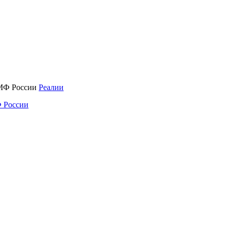
Реалии
 России