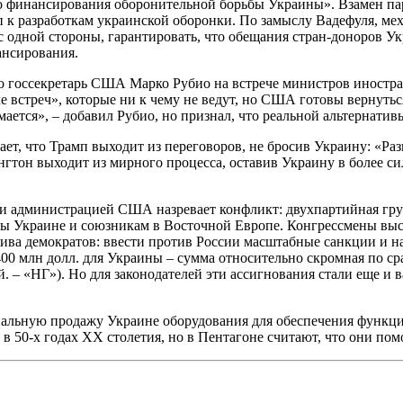
го финансирования оборонительной борьбы Украины». Взамен 
к разработкам украинской оборонки. По замыслу Вадефуля, мех
 с одной стороны, гарантировать, что обещания стран-доноров У
ансирования.
о госсекретарь США Марко Рубио на встрече министров иностра
 встреч», которые ни к чему не ведут, но США готовы вернутьс
нимается», – добавил Рубио, но признал, что реальной альтернат
ет, что Трамп выходит из переговоров, не бросив Украину: «Ра
он выходит из мирного процесса, оставив Украину в более силь
м и администрацией США назревает конфликт: двухпартийная г
жды Украине и союзникам в Восточной Европе. Конгрессмены вы
атива демократов: ввести против России масштабные санкции и 
 «400 млн долл. для Украины – сумма относительно скромная по
й. – «НГ»). Но для законодателей эти ассигнования стали еще 
альную продажу Украине оборудования для обеспечения функц
 в 50-х годах XX столетия, но в Пентагоне считают, что они п