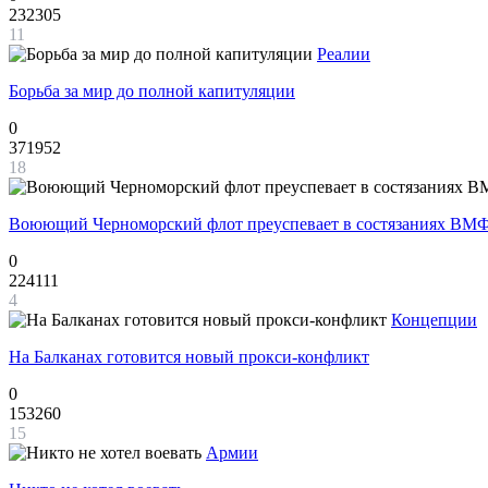
232305
11
Реалии
Борьба за мир до полной капитуляции
0
371952
18
Воюющий Черноморский флот преуспевает в состязаниях ВМФ
0
224111
4
Концепции
На Балканах готовится новый прокси-конфликт
0
153260
15
Армии