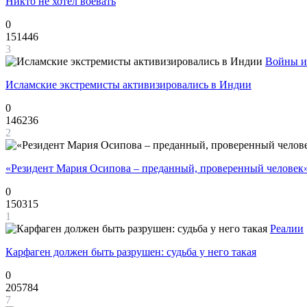
Никто не хотел воевать
0
151446
3
Войны и
Исламские экстремисты активизировались в Индии
0
146236
2
«Резидент Мария Осипова – преданный, проверенный человек
0
150315
1
Реалии
Карфаген должен быть разрушен: судьба у него такая
0
205784
7