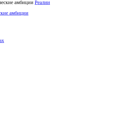
Реалии
ские амбиции
ах