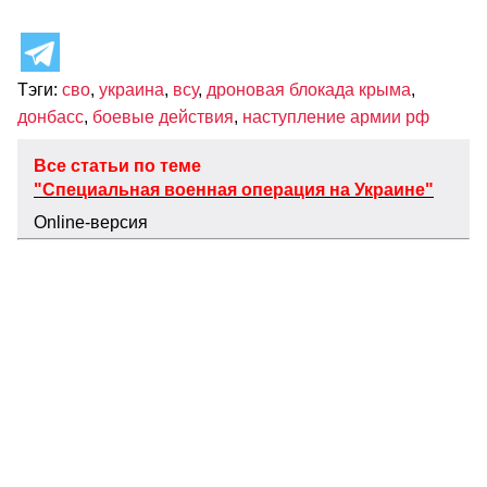
Тэги:
сво
,
украина
,
всу
,
дроновая блокада крыма
,
донбасс
,
боевые действия
,
наступление армии рф
Все статьи по теме
"Специальная военная операция на Украине"
Оnline-версия