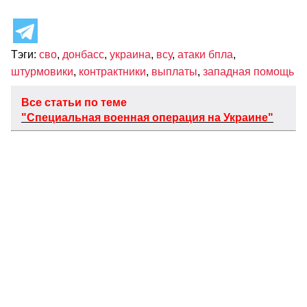
Тэги:
сво
,
донбасс
,
украина
,
всу
,
атаки бпла
,
штурмовики
,
контрактники
,
выплаты
,
западная помощь
Все статьи по теме
"Специальная военная операция на Украине"