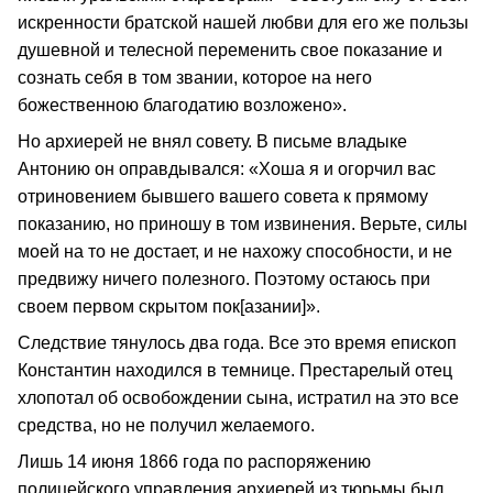
искренности братской нашей любви для его же пользы
душевной и телесной переменить свое показание и
сознать себя в том звании, которое на него
божественною благодатию возложено».
Но архиерей не внял совету. В письме владыке
Антонию он оправдывался: «Хоша я и огорчил вас
отриновением бывшего вашего совета к прямому
показанию, но приношу в том извинения. Верьте, силы
моей на то не достает, и не нахожу способности, и не
предвижу ничего полезного. Поэтому остаюсь при
своем первом скрытом пок[азании]».
Следствие тянулось два года. Все это время епископ
Константин находился в темнице. Престарелый отец
хлопотал об освобождении сына, истратил на это все
средства, но не получил желаемого.
Лишь 14 июня 1866 года по распоряжению
полицейского управления архиерей из тюрьмы был