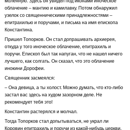
моленную. Здесь он увидел под иконами иноческое
облачение – мантию и камилавку. Потом обнаружил
узелок со священническими принадлежностями –
епитрахилью и поручами, и письма на имя епископа
Константина.
Пришел Топорков. Он стал допрашивать архиерея,
откуда у того иноческое облачение, епитрахиль и
поручи. Епископ был так напуган, что не нашел ничего
лучшего, как солгать. Он сказал, что это облачение
инокини Дорофеи.
Священник засмеялся:
– Она девица, а ты холост. Можно думать, что кто-либо
застал вас здесь на худом зазорном деле. Не
рекомендует тебя это!
Константин растерялся и молчал.
Тогда Топорков стал допытываться, не украл ли
Коровин епитрахиль и поручи из какой-нибудь церкви.