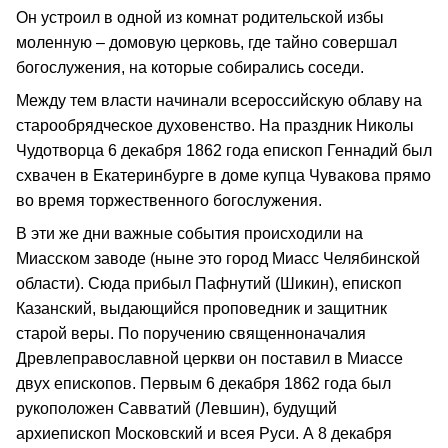
Он устроил в одной из комнат родительской избы
моленную – домовую церковь, где тайно совершал
богослужения, на которые собирались соседи.
Между тем власти начинали всероссийскую облаву на
старообрядческое духовенство. На праздник Николы
Чудотворца 6 декабря 1862 года епископ Геннадий был
схвачен в Екатеринбурге в доме купца Чувакова прямо
во время торжественного богослужения.
В эти же дни важные события происходили на
Миасском заводе (ныне это город Миасс Челябинской
области). Сюда прибыл Пафнутий (Шикин), епископ
Казанский, выдающийся проповедник и защитник
старой веры. По поручению священноначалия
Древлеправославной церкви он поставил в Миассе
двух епископов. Первым 6 декабря 1862 года был
рукоположен Савватий (Левшин), будущий
архиепископ Московский и всея Руси. А 8 декабря