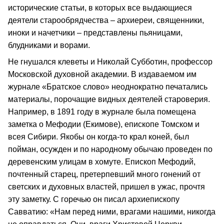
исторические статьи, в которых все выдающиеся
деятели старообрядчества – архиереи, священники,
иноки и начетчики – представлены пьяницами,
блудниками и ворами.
Не гнушался клеветы и Николай Субботин, профессор
Московской духовной академии. В издаваемом им
журнале «Братское слово» неоднократно печатались
материалы, порочащие видных деятелей староверия.
Например, в 1891 году в журнале была помещена
заметка о Мефодии (Екимове), епископе Томском и
всея Сибири. Якобы он когда-то крал коней, был
пойман, осужден и по народному обычаю проведен по
деревенским улицам в хомуте. Епископ Мефодий,
почтенный старец, претерпевший много гонений от
светских и духовных властей, пришел в ужас, прочтя
эту заметку. С горечью он писал архиепископу
Савватию: «Нам перед ними, врагами нашими, никогда