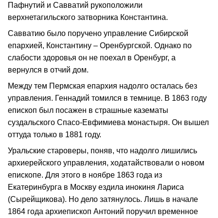
Пафнутий и Савватий рукоположили
верхнетагильского затворника Константина.
Савватию было поручено управление Сибирской
епархией, Константину – Оренбургской. Однако по
слабости здоровья он не поехал в Оренбург, а
вернулся в отчий дом.
Между тем Пермская епархия надолго осталась без
управления. Геннадий томился в темнице. В 1863 году
епископ был посажен в страшные казематы
суздальского Спасо-Евфимиева монастыря. Он вышел
оттуда только в 1881 году.
Уральские староверы, поняв, что надолго лишились
архиерейского управления, ходатайствовали о новом
епископе. Для этого в ноябре 1863 года из
Екатеринбурга в Москву ездила инокиня Лариса
(Сырейщикова). Но дело затянулось. Лишь в начале
1864 года архиепископ Антоний поручил временное