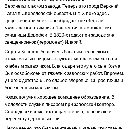
Верхнетагильском заводе. Теперь это город Верхний
Тагил в Свердловской области. В XIX веке здесь
существовали две старообрядческие обители –
мужской скит схимника Лаврентия и женский скит
схимницы Дорофеи. В 1820-х годах при заводе жил
священноинок (иеромонах) Иларий.
Сергей Коровин был очень богатым человеком и
значительным лицом – служил смотрителем лесов и
хлебным запасчиком. Благодаря этому его сын Козма
был освобожден от тяжелых заводских работ. Впрочем,
у него с детства было слабое здоровье. Он рос тихим и
болезненным мальчиком.
Козма получил хорошее домашнее образование. В
молодости служил писарем при заводской конторе.
Свободное время посвящал чтению, переписке и
переплету церковных книг.
Несомненно, это был начитанный и умный христианин,