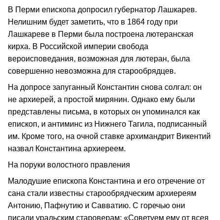
В Перми епископа допросил губернатор Лашкарев.
Нелишним будет заметить, что в 1864 году при
Лашкареве в Перми была построена лютеранская
кирха. В Российской империи свобода
вероисповедания, возможная для лютеран, была
совершенно невозможна для старообрядцев.
На допросе запуганный Константин снова солгал: он
не архиерей, а простой мирянин. Однако ему были
представлены письма, в которых он упоминался как
епископ, и антиминс из Нижнего Тагила, подписанный
им. Кроме того, на очной ставке архимандрит Викентий
назвал Константина архиереем.
На поруки волостного правления
Малодушие епископа Константина и его отречение от
сана стали известны старообрядческим архиереям
Антонию, Пафнутию и Савватию. С горечью они
писали уральским староверам: «Советуем ему от всея