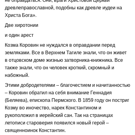
не оправдаться. Они, враги Христовой Церкви
древлеправославной, подобны как древле иудеи на
Христа Бога».
Две хиротонии
и один арест
Козма Коровин не нуждался в оправдании перед
земляками. Все в Верхнем Тагиле знали, что он живет
в отцовском доме жизнью затворника-книжника. Все
также знали, что он человек кроткий, скромный и
набожный.
Этими добродетелями – благочестием и начитанностью
– Коровин обратил на себя внимание Геннадия
(Беляева), епископа Пермского. В 1859 году он постриг
Козму во иночество, нарек Константином и
рукоположил в иерейский сан. Так на страницах
летописи староверия появился новый герой –
священноинок Константин.