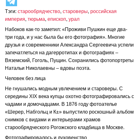
Тэги:
старообрядчество
,
староверы
,
российская
империя
,
тюрьма
,
епископ
,
урал
Набоков как-то заметил: «Проживи Пушкин еще два-
три года, и у нас была бы его фотография». Многие
друзья и современники Александра Сергеевича успели
запечатлеться на дагерротипах и фотографиях –
Вяземский, Гоголь, Пущин. Сохранились фотопортреты
Натальи Николаевны – вдовы поэта.
Человек без лица
Не гнушались модным увлечением и староверы. С
середины XIX века купцы охотно фотографировались с
чадами и домочадцами. В 1876 году фотоателье
«Шерер, Набгольц и К±» выпустило роскошный альбом
снимков с видами и интерьерами храмов
старообрядческого Рогожского кладбища в Москве.
Фотографировалось и духовенство