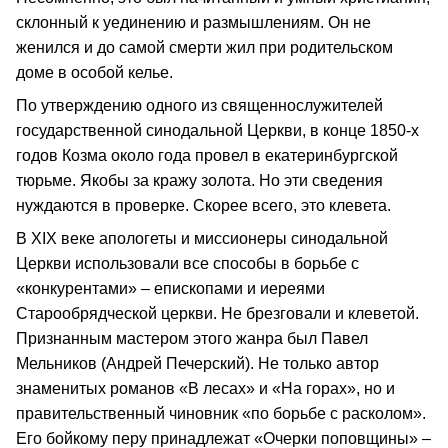
склонный к уединению и размышлениям. Он не
женился и до самой смерти жил при родительском
доме в особой келье.
По утверждению одного из священнослужителей
государственной синодальной Церкви, в конце 1850-х
годов Козма около года провел в екатеринбургской
тюрьме. Якобы за кражу золота. Но эти сведения
нуждаются в проверке. Скорее всего, это клевета.
В XIX веке апологеты и миссионеры синодальной
Церкви использовали все способы в борьбе с
«конкурентами» – епископами и иереями
Старообрядческой церкви. Не брезговали и клеветой.
Признанным мастером этого жанра был Павел
Мельников (Андрей Печерский). Не только автор
знаменитых романов «В лесах» и «На горах», но и
правительственный чиновник «по борьбе с расколом».
Его бойкому перу принадлежат «Очерки поповщины» –