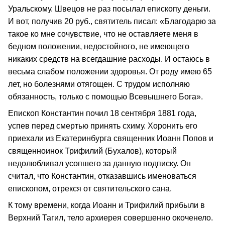
Уральскому. Швецов не раз посылал епископу деньги.
И вот, получив 20 руб., святитель писал: «Благодарю за
такое ко мне сочувствие, что не оставляете меня в
бедном положении, недостойного, не имеющего
никаких средств на всегдашние расходы. И остаюсь в
весьма слабом положении здоровья. От роду имею 65
лет, но болезнями отягощен. С трудом исполняю
обязанность, только с помощью Всевышнего Бога».
Епископ Константин почил 18 сентября 1881 года,
успев перед смертью принять схиму. Хоронить его
приехали из Екатеринбурга священник Иоанн Попов и
священноинок Трифилий (Бухалов), который
недолюбливал усопшего за данную подписку. Он
считал, что Константин, отказавшись именоваться
епископом, отрекся от святительского сана.
К тому времени, когда Иоанн и Трифилий прибыли в
Верхний Тагил, тело архиерея совершенно окоченело.