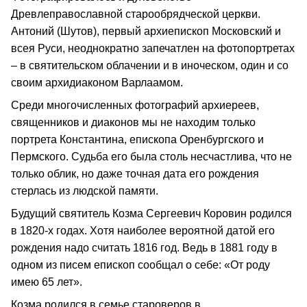
Древлеправославной старообрядческой церкви.
Антоний (Шутов), первый архиепископ Московский и
всея Руси, неоднократно запечатлен на фотопортретах
– в святительском облачении и в иноческом, один и со
своим архидиаконом Варлаамом.
Среди многочисленных фотографий архиереев,
священников и диаконов мы не находим только
портрета Константина, епископа Оренбургского и
Пермского. Судьба его была столь несчастлива, что не
только облик, но даже точная дата его рождения
стерлась из людской памяти.
Будущий святитель Козма Сергеевич Коровин родился
в 1820-х годах. Хотя наиболее вероятной датой его
рождения надо считать 1816 год. Ведь в 1881 году в
одном из писем епископ сообщал о себе: «От роду
имею 65 лет».
Козма родился в семье староверов в