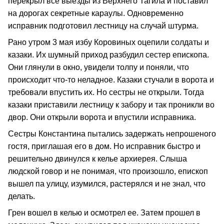
перекрыл все выезды из Верхнего Тагила и поставил
на дорогах секретные караулы. Одновременно
исправник подготовил лестницу на случай штурма.
Рано утром 3 мая избу Коровиных оцепили солдаты и
казаки. Их шумный приход разбудил сестер епископа.
Они глянули в окно, увидели толпу и поняли, что
происходит что-то неладное. Казаки стучали в ворота и
требовали впустить их. Но сестры не открыли. Тогда
казаки приставили лестницу к забору и так проникли во
двор. Они открыли ворота и впустили исправника.
Сестры Константина пытались задержать непрошеного
гостя, приглашая его в дом. Но исправник быстро и
решительно двинулся к келье архиерея. Слыша
людской говор и не понимая, что произошло, епископ
вышел па улицу, изумился, растерялся и не знал, что
делать.
Грен вошел в келью и осмотрел ее. Затем прошел в