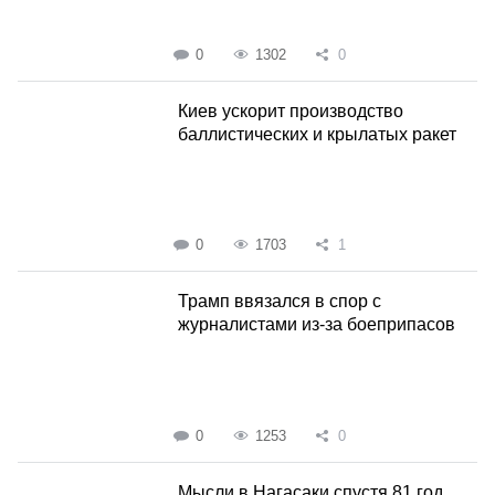
0
1302
0
Киев ускорит производство
баллистических и крылатых ракет
0
1703
1
Трамп ввязался в спор с
журналистами из-за боеприпасов
0
1253
0
Мысли в Нагасаки спустя 81 год