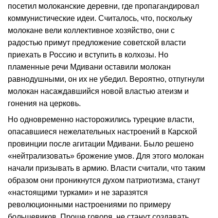
посетил молоканские деревни, где пропагандировал
коммунистические идеи. Считалось, что, поскольку
молокане вели коллективное хозяйство, они с
радостью примут предложение советской власти
приехать в Россию и вступить в колхозы. Но
пламенные речи Мдивани оставили молокан
равнодушными, он их не убедил. Вероятно, отпугнули
молокан насаждавшийся новой властью атеизм и
гонения на церковь.
Но одновременно насторожились турецкие власти,
опасавшиеся нежелательных настроений в Карской
провинции после агитации Мдивани. Было решено
«нейтрализовать» брожение умов. Для этого молокан
начали призывать в армию. Власти считали, что таким
образом они проникнутся духом патриотизма, станут
«настоящими турками» и не заразятся
революционными настроениями по примеру
большевиков. Проще говоря, не станут создавать