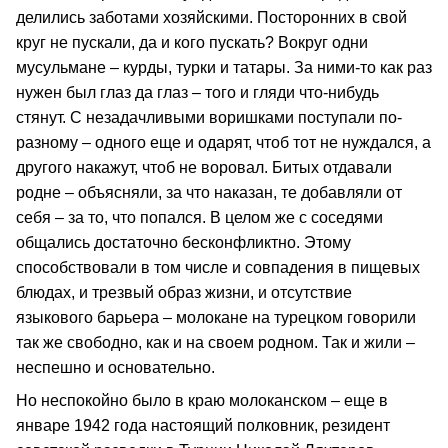
делились заботами хозяйскими. Посторонних в свой
круг не пускали, да и кого пускать? Вокруг одни
мусульмане – курды, турки и татары. За ними-то как раз
нужен был глаз да глаз – того и гляди что-нибудь
стянут. С незадачливыми воришками поступали по-
разному – одного еще и одарят, чтоб тот не нуждался, а
другого накажут, чтоб не воровал. Битых отдавали
родне – объясняли, за что наказан, те добавляли от
себя – за то, что попался. В целом же с соседями
общались достаточно бесконфликтно. Этому
способствовали в том числе и совпадения в пищевых
блюдах, и трезвый образ жизни, и отсутствие
языкового барьера – молокане на турецком говорили
так же свободно, как и на своем родном. Так и жили –
неспешно и основательно.
Но неспокойно было в краю молоканском – еще в
январе 1942 года настоящий полковник, резидент