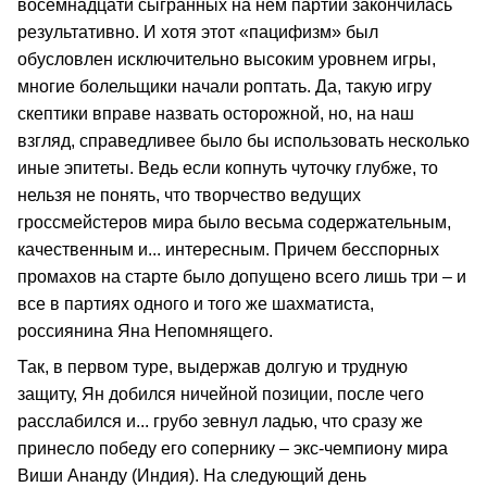
восемнадцати сыгранных на нем партий закончилась
результативно. И хотя этот «пацифизм» был
обусловлен исключительно высоким уровнем игры,
многие болельщики начали роптать. Да, такую игру
скептики вправе назвать осторожной, но, на наш
взгляд, справедливее было бы использовать несколько
иные эпитеты. Ведь если копнуть чуточку глубже, то
нельзя не понять, что творчество ведущих
гроссмейстеров мира было весьма содержательным,
качественным и... интересным. Причем бесспорных
промахов на старте было допущено всего лишь три – и
все в партиях одного и того же шахматиста,
россиянина Яна Непомнящего.
Так, в первом туре, выдержав долгую и трудную
защиту, Ян добился ничейной позиции, после чего
расслабился и... грубо зевнул ладью, что сразу же
принесло победу его сопернику – экс-чемпиону мира
Виши Ананду (Индия). На следующий день