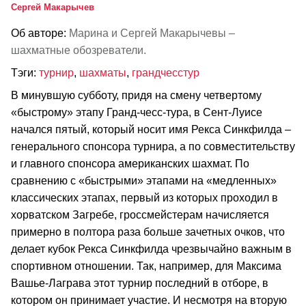
Сергей Макарычев
Об авторе:
Марина и Сергей Макарычевы –
шахматные обозреватели.
Тэги:
турнир
,
шахматы
,
грандчесстур
В минувшую субботу, придя на смену четвертому
«быстрому» этапу Гранд-чесс-тура, в Сент-Луисе
начался пятый, который носит имя Рекса Синкфилда –
генерального спонсора турнира, а по совместительству
и главного спонсора американских шахмат. По
сравнению с «быстрыми» этапами на «медленных»
классических этапах, первый из которых проходил в
хорватском Загребе, гроссмейстерам начисляется
примерно в полтора раза больше зачетных очков, что
делает кубок Рекса Синкфилда чрезвычайно важным в
спортивном отношении. Так, например, для Максима
Вашье-Лаграва этот турнир последний в отборе, в
котором он принимает участие. И несмотря на вторую