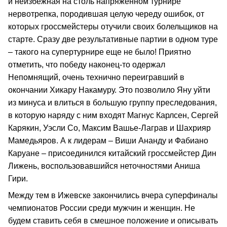
и неизбежная на столь напряженном турнире
нервотрепка, породившая целую череду ошибок, от
которых гроссмейстеры отучили своих болельщиков на
старте. Сразу две результативные партии в одном туре
– такого на супертурнире еще не было! Приятно
отметить, что победу наконец-то одержал
Непомнящий, очень технично переигравший в
окончании Хикару Накамуру. Это позволило Яну уйти
из минуса и влиться в большую группу преследования,
в которую наряду с ним входят Магнус Карлсен, Сергей
Карякин, Уэсли Со, Максим Вашье-Лаграв и Шахрияр
Мамедьяров. А к лидерам – Виши Ананду и Фабиано
Каруане – присоединился китайский гроссмейстер Дин
Лижень, воспользовавшийся неточностями Аниша
Гири.
Между тем в Ижевске закончились вчера суперфиналы
чемпионатов России среди мужчин и женщин. Не
будем ставить себя в смешное положение и описывать