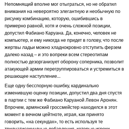
Непомнящий вполне мог отыграться, но не обратил
внимания на невероятно элегантную и необычную по
рисунку комбинацию, которую, ошибившись в
примерно равной, хотя и очень сложной позиции,
допустил Фабиано Каруана. Да, конечно, человек не
компьютер, и ему никогда не придет в голову, что после
жертвы ладьи можно хладнокровно отступить ферзем
далеко назад – и это вопреки всем стереотипам
полностью дезорганизует оборону соперника, позволит
атакующей армии перегруппироваться и устремиться в
решающее наступление...
Еще одну бесспорную ошибку, кардинально
изменившую оценку позиции, допустил два дня спустя
в партии с тем же Фабиано Каруаной Левон Аронян.
Впрочем, армянский гроссмейстер находился в этот
момент в вечном цейтноте, играя, как принято
говорить, «на секундах», то есть используя те
тридцатисекундные добавления, которые игроки