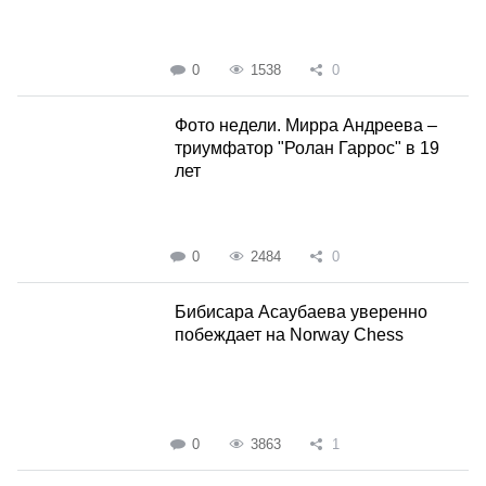
0
1538
0
Фото недели. Мирра Андреева –
триумфатор "Ролан Гаррос" в 19
лет
0
2484
0
Бибисара Асаубаева уверенно
побеждает на Norway Chess
0
3863
1