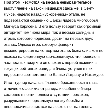
При этом, несмотря на весьма невыразительное
выступление на закончившемся здесь же, в Сент-
Луисе, неделю назад «ускоренном» этапе, не
подвергаются сомнению шансы лидера многоборья
Магнуса Карлсена. В его пользу говорят как огромный
авторитет чемпиона мира, так и весьма солидный
отрыв, которого норвежец достиг на первых двух
этапах. Однако игра, которую фаворит
демонстрировал на четвертом этапе, была слишком не
похожа на фирменную карлсеновскую, что привело, в
частности, к тому, что он съехал с первой позиции в
текущих рейтингах рапида и блица, уступив в них
лидерство соответственно Вашье-Лаграву и Накамуре.
И вот турнир начался. Главное бросавшееся в глаза
отличие «классики» от рапида и особенно блица
состояло в почти полном отсутствии промахов,
разрушающих нормальную логику борьбы и
переворачивающих все на доске с ног на голову.