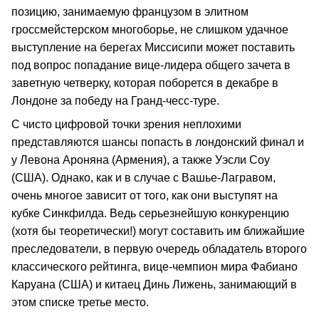
позицию, занимаемую французом в элитном
гроссмейстерском многоборье, не слишком удачное
выступление на берегах Миссисипи может поставить
под вопрос попадание вице-лидера общего зачета в
заветную четверку, которая поборется в декабре в
Лондоне за победу на Гранд-чесс-туре.
С чисто цифровой точки зрения неплохими
представляются шансы попасть в лондонский финал и
у Левона Ароняна (Армения), а также Уэсли Соу
(США). Однако, как и в случае с Вашье-Лагравом,
очень многое зависит от того, как они выступят на
кубке Синкфилда. Ведь серьезнейшую конкуренцию
(хотя бы теоретически!) могут составить им ближайшие
преследователи, в первую очередь обладатель второго
классического рейтинга, вице-чемпион мира Фабиано
Каруана (США) и китаец Динь Лижень, занимающий в
этом списке третье место.